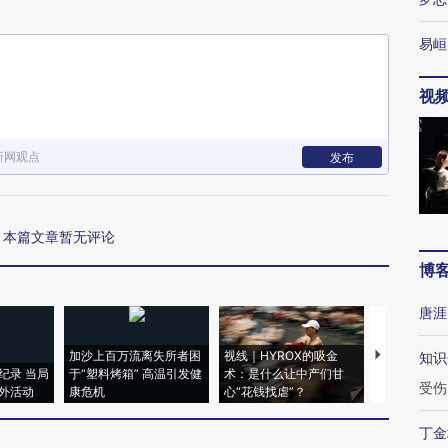
易峘
视
新网观点
发布
本篇文章暂无评论
博
唐涯
加沙上百万流离失所者困
视线｜HYROX的吸金
马航飞行员
知识
纪录 当局
于“塑料烤箱” 高温引发健
术：是什么让中产们甘
粒摇头丸 尿
受伤
外活动
康危机
心“花钱找虐”？
毒品
丁金