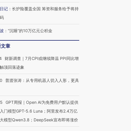
日记
：
长护险覆盖全国 筹资和服务给予将持
码
最热百城独占
视线｜不考竞赛的王虹、
视线｜极
何熬过48°C
38岁梅西上演帽子戏法
围棋失利的邓煜 两位菲尔
水位跌破
阿根廷3-0阿尔及利亚
兹奖得主的“非天才”拼图
猛犸象化
波
：
“沉睡”的10万亿元公积金
新文章
4
财新调查｜7月CPI或继续降温 PPI同比增
触顶回落迹象
00
普渡张涛：从专用机器人切入人形，更具
55
GPT周报｜Open AI为免费用户默认提供
入门模型GPT-5.6 Luna；阿里发布2.4万亿
大模型Qwen3.8；DeepSeek宣布即将涨价