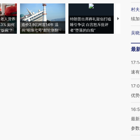
村夫
续加
上老人营养
特朗普出席葬礼疑似打瞌
视线｜全球
3% 如何
造价2.8亿闲置14年 温
睡引争议 白宫怒斥批评
97个 印度如
饭碗”?
州“明珠七号”邮轮侧翻
者“堕落的白痴”
的夏天
吴晓
最
17:1
速有
17:
优势
16:
最新
参数