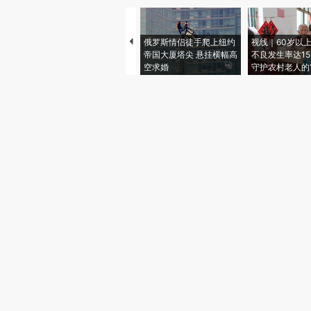
俄罗斯情侣徒手爬上纽约
视线｜60岁以
帝国大厦塔尖 悬挂横幅高
不良发生率达15.
空求婚
守护农村老人的“