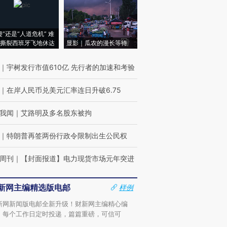
侵”还是“人道危机” 难
撕裂西班牙飞地休达
显影｜瓜农的漫长等待
｜
宇树发行市值610亿 先行者的加速和考验
｜
在岸人民币兑美元汇率连日升破6.75
我闻
｜
艾路明及多名股东被拘
｜
特朗普再签两份行政令限制出生公民权
周刊
｜
【封面报道】电力现货市场元年突进
新网主编精选版电邮
样例
新网新闻版电邮全新升级！财新网主编精心编
，每个工作日定时投递，篇篇重磅，可信可
。