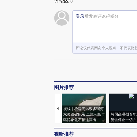
评论区
0
登录
后发表评论得积分
评论仅代表网友个人观点，不代表财
图片推荐
视线｜极端高温致多瑙河
水位跌破纪录 二战沉船与
韩国高温创百年
猛犸象化石接连露出
警告停止一切户
视听推荐