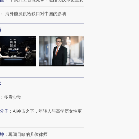
：
海外能源供给缺口对中国的影响
频
客
：
多看少动
跨国走私7万
视线｜被称为“蟑螂”的印
视线｜“入侵”还是“人道危
分子
：
AI冲击之下，年轻人与高学历女性更
检体内含3种
度Z世代 用街头抗争将教
机”？难民潮撕裂西班牙
秘鲁纳斯
育部长拱下台
飞地休达
13人遇难
坤
：
耳闻目睹的几位律师