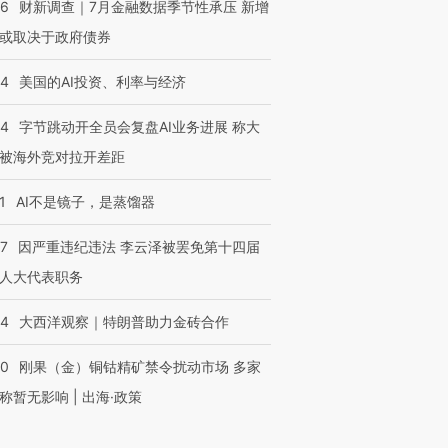
46
财新调查｜7月金融数据季节性承压 新增
或取决于政府债券
44
美国的AI投资、利率与经济
44
字节跳动开全员会复盘AI业务进展 称大
被海外竞对拉开差距
1
AI不是镜子，是蒸馏器
07
因严重违纪违法 李云泽被罢免第十四届
人大代表职务
44
大西洋观察｜特朗普助力金砖合作
40
刚果（金）铜钴精矿禁令扰动市场 多家
称暂无影响 | 出海·政策