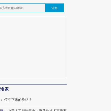
订阅
新名家
：
停不下来的价格？
恒
：
中美人工智能竞争：道路比技术更重要