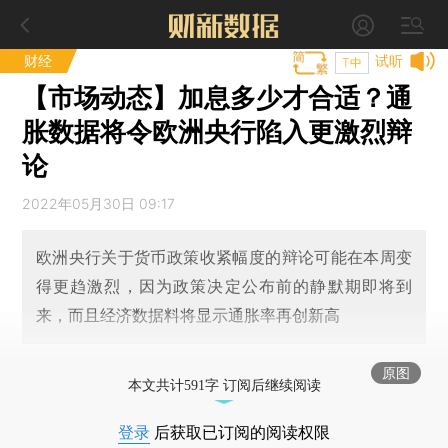
财经
试听
T中
【市场动态】加息多少才合适？通
胀数据将令欧洲央行陷入更激烈辩
论
2022年05月30日 09:17
欧洲央行关于货币政策收紧幅度的辩论可能在本周变
得更趋激烈，因为政策决定公布前的静默期即将到
来，而且经济数据料将显示通胀率再创新高
原图
本文共计591字 订阅后继续阅读
登录
后获取已订阅的阅读权限