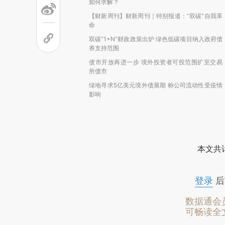
如何求解？
【财新周刊】财新周刊｜特别报道：“双碳”自我革
命
双碳“1+N”财政政策出炉 绿色低碳项目纳入政府债
券支持范围
债市开放再进一步 境外投资者可投范围扩至交易
所债市
绿地寻求5亿美元境外债展期 称公司流动性受疫情
影响
本文共计
登录
后
数据通会
可畅读全