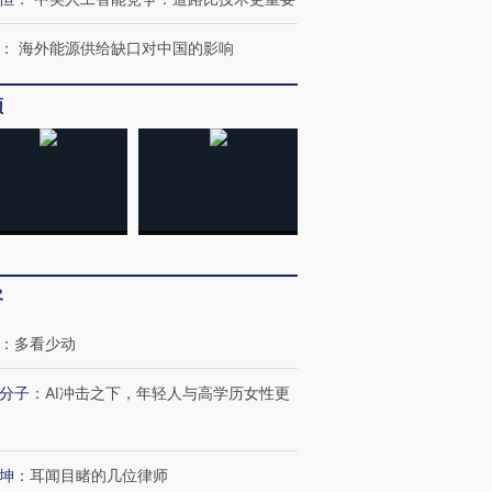
：
海外能源供给缺口对中国的影响
频
客
：
多看少动
分子
：
AI冲击之下，年轻人与高学历女性更
OX的吸金
马航飞行员跨国走私7万
视线｜被称为“蟑螂”的印
坤
：
耳闻目睹的几位律师
让中产们甘
粒摇头丸 尿检体内含3种
度Z世代 用街头抗争将教
秘鲁纳斯