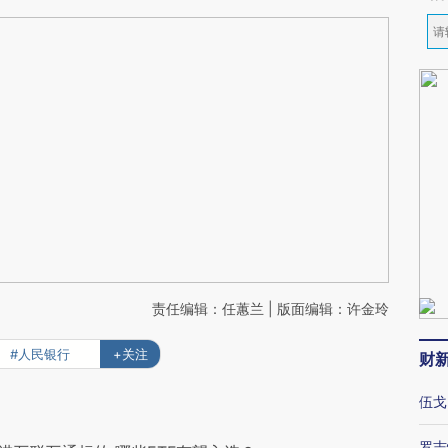
责任编辑：任蕙兰 | 版面编辑：许金玲
#人民银行
+关注
财
伍戈
罗志