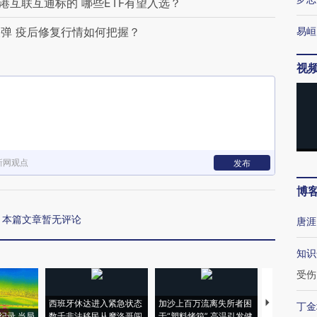
港互联互通标的 哪些ETF有望入选？
弹 疫后修复行情如何把握？
易峘
视
新网观点
发布
博
本篇文章暂无评论
唐涯
知识
受伤
西班牙休达进入紧急状态
加沙上百万流离失所者困
视线｜HYR
丁金
纪录 当局
数千非法移民从摩洛哥闯
于“塑料烤箱” 高温引发健
术：是什么