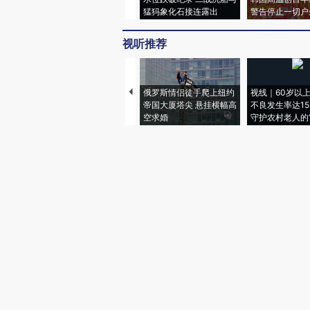
猛犸象化石接连露出
警告停止一切户
视听推荐
俄罗斯情侣徒手爬上纽约
视线｜60岁以
帝国大厦塔尖 悬挂横幅高
不良发生率达15.
空求婚
守护农村老人的“