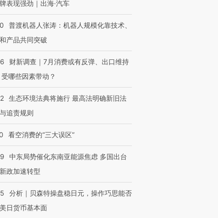
牌表现强劲｜出海·汽车
00
普渡机器人张涛：机器人规模化靠技术、
和产品共同突破
56
财新调查｜7月消费或有反弹、出口维持
 受哪些因素带动？
42
生态环境法典将施行 最高法明确新旧法
与追责规则
0
看空消费的“三大误区”
59
中东局势催化东南亚能源焦虑 多国出台
新政加速转型
05
分析｜贝森特操盘稳日元，操作巧思能否
美日货币基本面