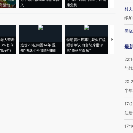
外活动
入
康危机
心“花钱找虐
村夫
续加
吴晓
上老人营养
特朗普出席葬礼疑似打瞌
视线｜全球
3% 如何
造价2.8亿闲置14年 温
睡引争议 白宫怒斥批评
97个 印度如
最
饭碗”?
州“明珠七号”邮轮侧翻
者“堕落的白痴”
的夏天
22:1
与战
20:
半年
17:2
注册
17:1