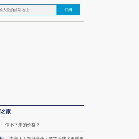
订阅
新名家
：
停不下来的价格？
恒
：
中美人工智能竞争：道路比技术更重要