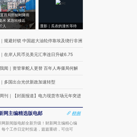
宜昌局部短时降雨
8毫米 紧急转移近
00人
显影｜瓜农的漫长等待
｜
规避封锁 中国超大油轮停靠埃及绕行非洲
｜
在岸人民币兑美元汇率连日升破6.75
我闻
｜
资管掌舵人更替 百年人寿僵局何解
｜
多国出台光伏新政加速转型
周刊
｜
【封面报道】电力现货市场元年突进
新网主编精选版电邮
样例
新网新闻版电邮全新升级！财新网主编精心编
，每个工作日定时投递，篇篇重磅，可信可
。