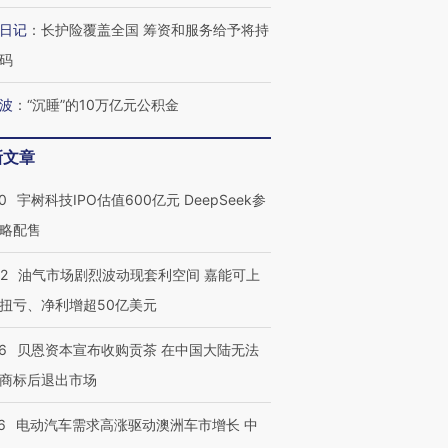
”？
毒品
育部长拱下台
13人遇难
日记
：
长护险覆盖全国 筹资和服务给予将持
码
波
：
“沉睡”的10万亿元公积金
最热百城独占
视线｜不考竞赛的王虹、
何熬过48°C
38岁梅西上演帽子戏法
围棋失利的邓煜 两位菲尔
习近平抵
新文章
阿根廷3-0阿尔及利亚
兹奖得主的“非天才”拼图
再访朝鲜
0
宇树科技IPO估值600亿元 DeepSeek参
略配售
22
油气市场剧烈波动现套利空间 嘉能可上
扭亏、净利增超50亿美元
6
贝恩资本宣布收购贡茶 在中国大陆无法
商标后退出市场
6
电动汽车需求高涨驱动澳洲车市增长 中