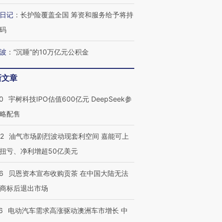
日记
：
长护险覆盖全国 筹资和服务给予将持
码
波
：
“沉睡”的10万亿元公积金
新文章
OX的吸金
马航飞行员跨国走私7万
视线｜被称为“蟑螂”的印
让中产们甘
粒摇头丸 尿检体内含3种
度Z世代 用街头抗争将教
秘鲁纳斯
”？
0
宇树科技IPO估值600亿元 DeepSeek参
毒品
育部长拱下台
13人遇难
略配售
22
油气市场剧烈波动现套利空间 嘉能可上
扭亏、净利增超50亿美元
最热百城独占
视线｜不考竞赛的王虹、
何熬过48°C
38岁梅西上演帽子戏法
围棋失利的邓煜 两位菲尔
习近平抵
6
贝恩资本宣布收购贡茶 在中国大陆无法
阿根廷3-0阿尔及利亚
兹奖得主的“非天才”拼图
再访朝鲜
商标后退出市场
6
电动汽车需求高涨驱动澳洲车市增长 中