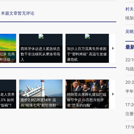
村夫
本篇文章暂无评论
续加
吴晓
最
西班牙休达进入紧急状态
加沙上百万流离失所者困
视线｜HYR
纪录 当局
数千非法移民从摩洛哥闯
于“塑料烤箱” 高温引发健
术：是什么
外活动
入
康危机
心“花钱找虐
22:1
与战
20:
半年
上老人营养
特朗普出席葬礼疑似打瞌
视线｜全球
3% 如何
造价2.8亿闲置14年 温
睡引争议 白宫怒斥批评
97个 印度如
17:2
饭碗”?
州“明珠七号”邮轮侧翻
者“堕落的白痴”
的夏天
注册
17:1