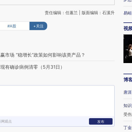
责任编辑：任蕙兰 | 版面编辑：石溪升
易峘
#A股
+关注
视
赢市场 “稳增长”政策如何影响该类产品？
现有确诊病例清零（5月31日）
博
唐涯
知识
受伤
新网观点
发布
丁金