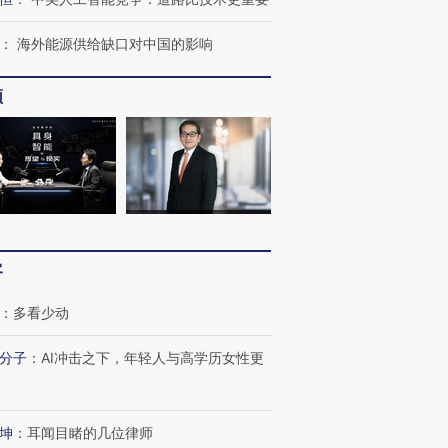
：
海外能源供给缺口对中国的影响
频
客
：
多看少动
分子
：
AI冲击之下，年轻人与高学历女性更
坤
：
耳闻目睹的几位律师