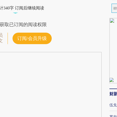
计340字 订阅后继续阅读
获取已订阅的阅读权限
员
订阅/会员升级
文
财
伍戈
罗志