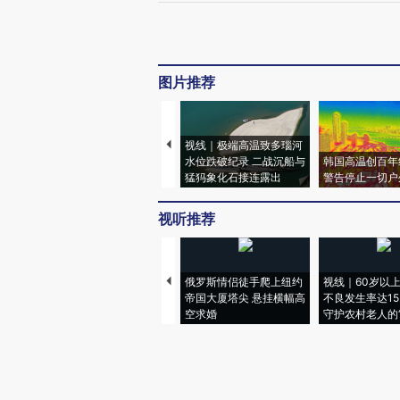
图片推荐
视线｜极端高温致多瑙河
水位跌破纪录 二战沉船与
韩国高温创百年
猛犸象化石接连露出
警告停止一切户
视听推荐
俄罗斯情侣徒手爬上纽约
视线｜60岁以
帝国大厦塔尖 悬挂横幅高
不良发生率达15.
空求婚
守护农村老人的“