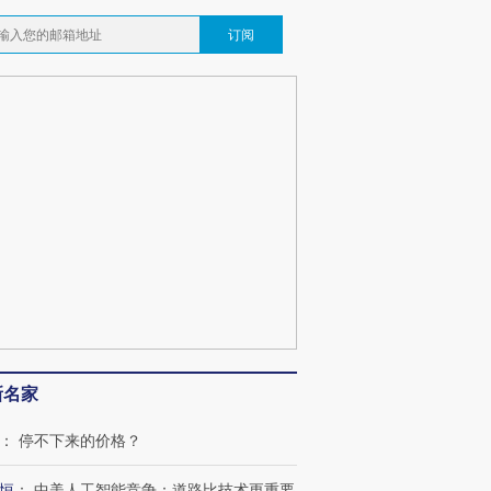
订阅
新名家
：
停不下来的价格？
恒
：
中美人工智能竞争：道路比技术更重要