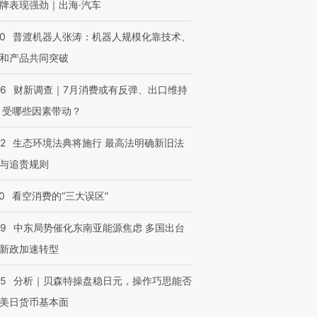
牌表现强劲｜出海·汽车
00
普渡机器人张涛：机器人规模化靠技术、
和产品共同突破
56
财新调查｜7月消费或有反弹、出口维持
 受哪些因素带动？
42
生态环境法典将施行 最高法明确新旧法
与追责规则
0
看空消费的“三大误区”
59
中东局势催化东南亚能源焦虑 多国出台
新政加速转型
05
分析｜贝森特操盘稳日元，操作巧思能否
美日货币基本面