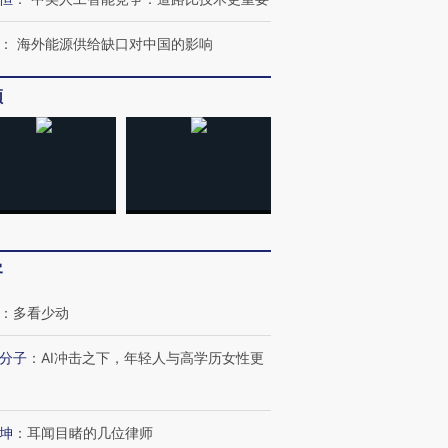
：
海外能源供给缺口对中国的影响
频
客
：
多看少动
”还是“人道危
湖北宜昌局部短时降雨
哈尔滨遭遇短时极端强降
分子
：
AI冲击之下，年轻人与高学历女性更
撕裂西班牙
128毫米 紧急转移近
雨 3小时累计雨量超80毫
秘鲁纳斯
4000人
米
13人遇难
坤
：
耳闻目睹的几位律师