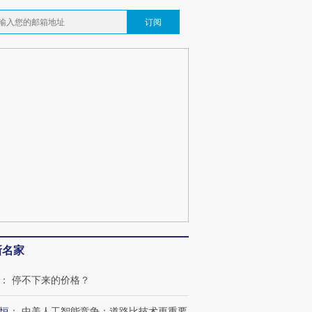
订阅
新名家
：
停不下来的价格？
恒
：
中美人工智能竞争：道路比技术更重要