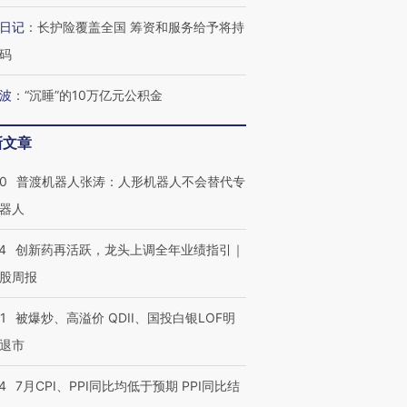
日记
：
长护险覆盖全国 筹资和服务给予将持
葬礼疑似打瞌
视线｜极端高温致多瑙河
视线｜不
码
宫怒斥批评
水位跌破纪录 二战沉船与
38岁梅西上演帽子戏法
围棋失利
痴”
猛犸象化石接连露出
阿根廷3-0阿尔及利亚
兹奖得主
波
：
“沉睡”的10万亿元公积金
新文章
00
普渡机器人张涛：人形机器人不会替代专
器人
4
创新药再活跃，龙头上调全年业绩指引｜
股周报
1
被爆炒、高溢价 QDII、国投白银LOF明
退市
4
7月CPI、PPI同比均低于预期 PPI同比结