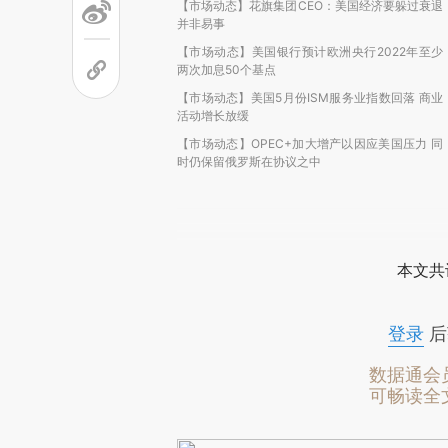
【市场动态】花旗集团CEO：美国经济要躲过衰退
并非易事
【市场动态】美国银行预计欧洲央行2022年至少
两次加息50个基点
【市场动态】美国5月份ISM服务业指数回落 商业
活动增长放缓
【市场动态】OPEC+加大增产以因应美国压力 同
时仍保留俄罗斯在协议之中
本文共
登录
后
数据通会
可畅读全