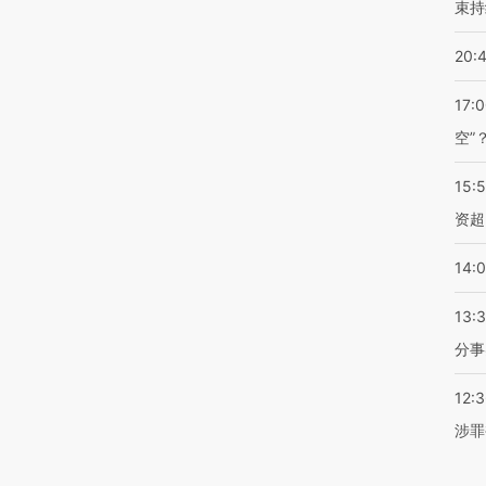
束持
20:
17:
空”
15:
资超
14:
13:
分事
12:
涉罪