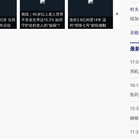
村夫
视线｜60岁以上老人营养
特朗普出席
续加
纪录 当局
不良发生率达15.3% 如何
造价2.8亿闲置14年 温
睡引争议 白
外活动
守护农村老人的“饭碗”?
州“明珠七号”邮轮侧翻
者“堕落的白
吴晓
最
17:
用机
16:1
医药
15:5
确被
11:3