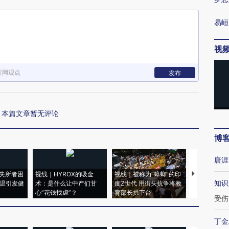
易峘
视
新网观点
发布
本篇文章暂无评论
博
唐涯
失所者困
视线｜HYROX的吸金
视线｜被称为“蟑螂”的印
视线｜“入侵
知识
高温引发健
术：是什么让中产们甘
度Z世代 用街头抗争将教
机”？难民潮
心“花钱找虐”？
育部长拱下台
飞地休达
受伤
丁金