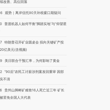
续改善、高位回落
46
观势｜离岸信托90天补税窗口期疑问
00
普渡机器人如何平衡“脚踏实地”与“仰望星
？
57
特朗普召开矿业圆桌会 拟向关键矿产投
20亿美元(含视频)
09
美日联合干预汇率，为何影响了黄金
32
“90后”农民工讨薪涉刑案发回重审 因部
实不清
36
贵州山脚树矿难致16人死亡近三年 矿长
被罢免全国人大代表