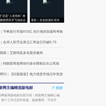
侵”还是“人道危机” 难
撕裂西班牙飞地休达
显影｜瓜农的漫长等待
｜
宇树发行市值610亿 先行者的加速和考验
｜
在岸人民币兑美元汇率连日升破6.75
我闻
｜
艾路明及多名股东被拘
｜
特朗普再签两份行政令限制出生公民权
周刊
｜
【封面报道】电力现货市场元年突进
新网主编精选版电邮
样例
新网新闻版电邮全新升级！财新网主编精心编
，每个工作日定时投递，篇篇重磅，可信可
。