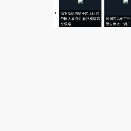
俄罗斯情侣徒手爬上纽约
帝国大厦塔尖 悬挂横幅高
韩国高温创百年
空求婚
警告停止一切户