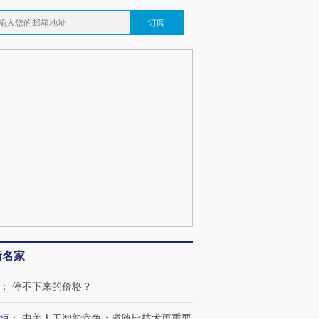
订阅
新名家
：
停不下来的价格？
恒
：
中美人工智能竞争：道路比技术更重要