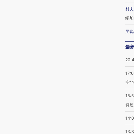
村夫
续加
吴晓
最
20:
17:
空”
15:
资超
14:
13: