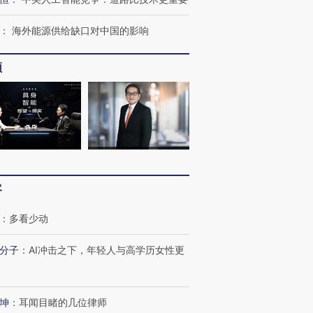
跨国走私7万
视线｜被称为“蟑螂”的印
视线｜“入侵”还是“人道危
检体内含3种
度Z世代 用街头抗争将教
机”？难民潮撕裂西班牙
秘鲁纳斯
：
海外能源供给缺口对中国的影响
育部长拱下台
飞地休达
13人遇难
频
葬礼疑似打瞌
视线｜极端高温致多瑙河
视线｜不
宫怒斥批评
38岁梅西上演帽子戏法
水位跌破纪录 二战沉船与
围棋失利
痴”
阿根廷3-0阿尔及利亚
猛犸象化石接连露出
兹奖得主
客
：
多看少动
分子
：
AI冲击之下，年轻人与高学历女性更
坤
：
耳闻目睹的几位律师