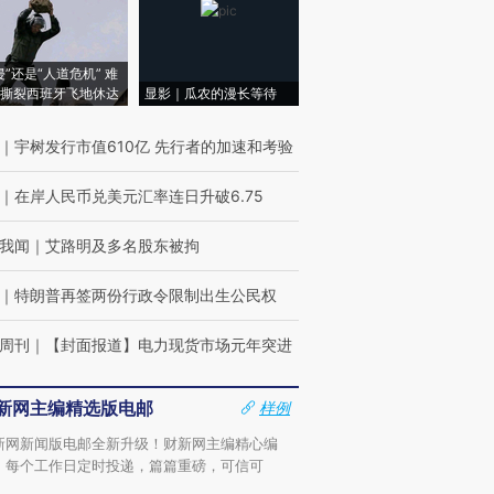
侵”还是“人道危机” 难
撕裂西班牙飞地休达
显影｜瓜农的漫长等待
｜
宇树发行市值610亿 先行者的加速和考验
｜
在岸人民币兑美元汇率连日升破6.75
我闻
｜
艾路明及多名股东被拘
｜
特朗普再签两份行政令限制出生公民权
周刊
｜
【封面报道】电力现货市场元年突进
新网主编精选版电邮
样例
新网新闻版电邮全新升级！财新网主编精心编
，每个工作日定时投递，篇篇重磅，可信可
。