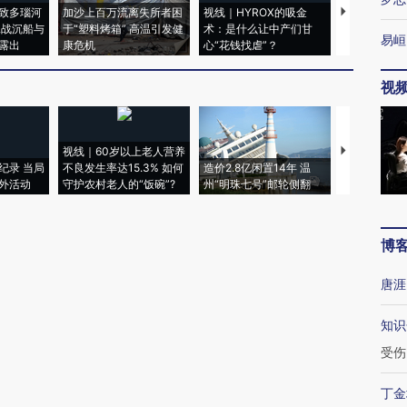
致多瑙河
加沙上百万流离失所者困
视线｜HYROX的吸金
马航飞行员
二战沉船与
于“塑料烤箱” 高温引发健
术：是什么让中产们甘
粒摇头丸 尿
易峘
露出
康危机
心“花钱找虐”？
毒品
视
视线｜60岁以上老人营养
特朗普出席
纪录 当局
不良发生率达15.3% 如何
造价2.8亿闲置14年 温
睡引争议 白
外活动
守护农村老人的“饭碗”?
州“明珠七号”邮轮侧翻
者“堕落的白
博
唐涯
知识
受伤
丁金