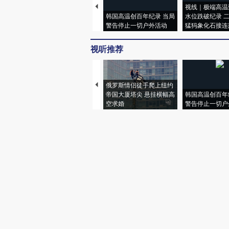
视线｜极端高温
韩国高温创百年纪录 当局
水位跌破纪录 
警告停止一切户外活动
猛犸象化石接连
视听推荐
俄罗斯情侣徒手爬上纽约
帝国大厦塔尖 悬挂横幅高
韩国高温创百年
空求婚
警告停止一切户