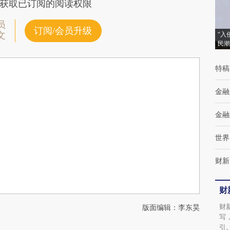
获取已订阅的阅读权限
员
订阅/会员升级
文
“入
民潮
特稿
金融
金融
世界
财新
财
财
版面编辑：李东昊
写
引