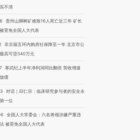
实不清
36
贵州山脚树矿难致16人死亡近三年 矿长
被罢免全国人大代表
2
非京籍五环内购房社保降至一年 北京市公
最高可贷340万元
7
寒武纪上半年净利润同比翻倍 营收增速
放缓
53
对话｜邱仁宗：临床研究参与者的安全永
第一位
06
全国人大常委会：六名将领涉嫌严重违
法 被罢免全国人大代表