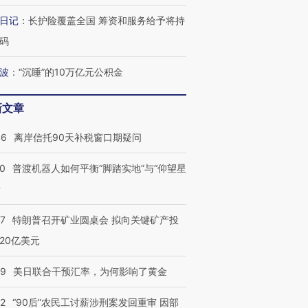
日记
：
长护险覆盖全国 筹资和服务给予将持
码
波
：
“沉睡”的10万亿元公积金
新文章
46
离岸信托90天补税窗口期疑问
00
普渡机器人如何平衡“脚踏实地”与“仰望星
？
57
特朗普召开矿业圆桌会 拟向关键矿产投
20亿美元
09
美日联合干预汇率，为何影响了黄金
32
“90后”农民工讨薪涉刑案发回重审 因部