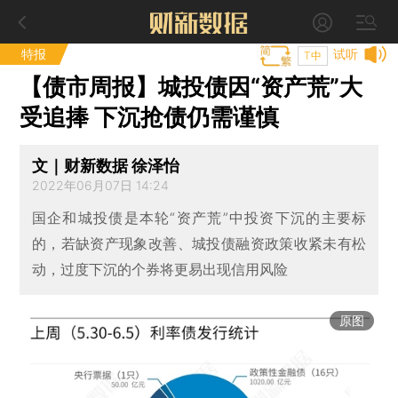
特报
试听
T中
【债市周报】城投债因“资产荒”大
受追捧 下沉抢债仍需谨慎
文｜财新数据 徐泽怡
2022年06月07日 14:24
国企和城投债是本轮“资产荒”中投资下沉的主要标
的，若缺资产现象改善、城投债融资政策收紧未有松
动，过度下沉的个券将更易出现信用风险
原图