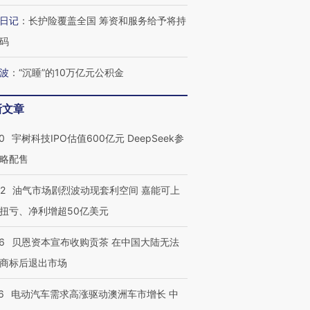
”？
毒品
育部长拱下台
13人遇难
日记
：
长护险覆盖全国 筹资和服务给予将持
码
波
：
“沉睡”的10万亿元公积金
最热百城独占
视线｜不考竞赛的王虹、
何熬过48°C
38岁梅西上演帽子戏法
围棋失利的邓煜 两位菲尔
习近平抵
新文章
阿根廷3-0阿尔及利亚
兹奖得主的“非天才”拼图
再访朝鲜
0
宇树科技IPO估值600亿元 DeepSeek参
略配售
22
油气市场剧烈波动现套利空间 嘉能可上
扭亏、净利增超50亿美元
6
贝恩资本宣布收购贡茶 在中国大陆无法
商标后退出市场
6
电动汽车需求高涨驱动澳洲车市增长 中