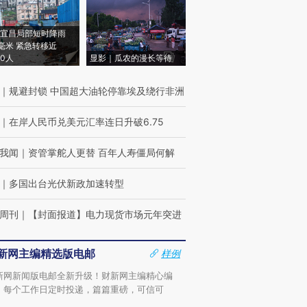
宜昌局部短时降雨
8毫米 紧急转移近
00人
显影｜瓜农的漫长等待
｜
规避封锁 中国超大油轮停靠埃及绕行非洲
｜
在岸人民币兑美元汇率连日升破6.75
我闻
｜
资管掌舵人更替 百年人寿僵局何解
｜
多国出台光伏新政加速转型
周刊
｜
【封面报道】电力现货市场元年突进
新网主编精选版电邮
样例
新网新闻版电邮全新升级！财新网主编精心编
，每个工作日定时投递，篇篇重磅，可信可
。