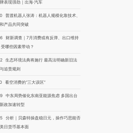
牌表现强劲｜出海·汽车
00
普渡机器人张涛：机器人规模化靠技术、
和产品共同突破
56
财新调查｜7月消费或有反弹、出口维持
 受哪些因素带动？
42
生态环境法典将施行 最高法明确新旧法
与追责规则
0
看空消费的“三大误区”
59
中东局势催化东南亚能源焦虑 多国出台
新政加速转型
05
分析｜贝森特操盘稳日元，操作巧思能否
美日货币基本面