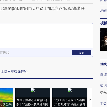
启新的货币政策时代 料踏上加息之路“应战”高通胀
易峘
视
新网观点
发布
博
本篇文章暂无评论
唐涯
知识
受伤
西班牙休达进入紧急状态
加沙上百万流离失所者困
视线｜HYR
丁金
纪录 当局
数千非法移民从摩洛哥闯
于“塑料烤箱” 高温引发健
术：是什么