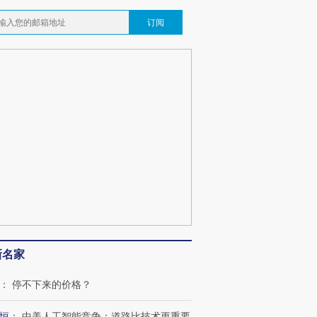
订阅
新名家
：
停不下来的价格？
恒
：
中美人工智能竞争：道路比技术更重要