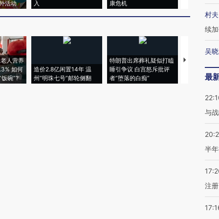
外活动
入
康危机
心“花钱找虐
村夫
续加
吴晓
上老人营养
特朗普出席葬礼疑似打瞌
视线｜全球
3% 如何
造价2.8亿闲置14年 温
睡引争议 白宫怒斥批评
97个 印度如
最
饭碗”?
州“明珠七号”邮轮侧翻
者“堕落的白痴”
的夏天
22:1
与战
20:
半年
17:2
注册
17:1