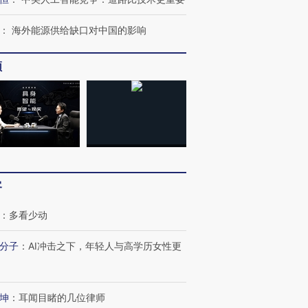
：
海外能源供给缺口对中国的影响
频
客
：
多看少动
分子
：
AI冲击之下，年轻人与高学历女性更
OX的吸金
马航飞行员跨国走私7万
视线｜被称为“蟑螂”的印
坤
：
耳闻目睹的几位律师
让中产们甘
粒摇头丸 尿检体内含3种
度Z世代 用街头抗争将教
秘鲁纳斯