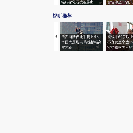
猛犸象化石接连露出
警告停止一切户
视听推荐
俄罗斯情侣徒手爬上纽约
视线｜60岁以
帝国大厦塔尖 悬挂横幅高
不良发生率达15.
空求婚
守护农村老人的“