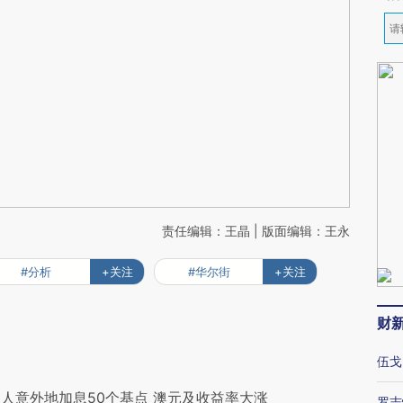
责任编辑：王晶 | 版面编辑：王永
#分析
+关注
#华尔街
+关注
财
伍戈
人意外地加息50个基点 澳元及收益率大涨
罗志