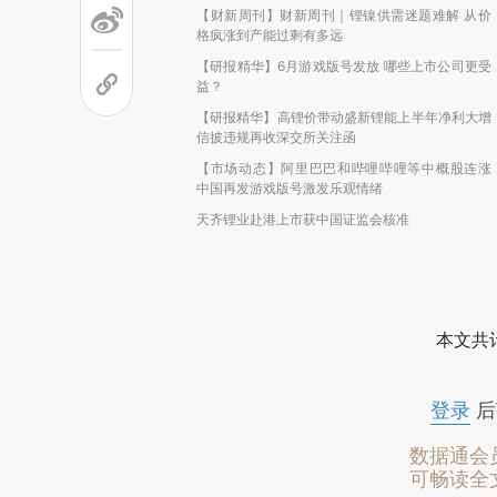
【财新周刊】财新周刊｜锂镍供需迷题难解 从价
格疯涨到产能过剩有多远
【研报精华】6月游戏版号发放 哪些上市公司更受
益？
【研报精华】高锂价带动盛新锂能上半年净利大增
信披违规再收深交所关注函
【市场动态】阿里巴巴和哔哩哔哩等中概股连涨
中国再发游戏版号激发乐观情绪
天齐锂业赴港上市获中国证监会核准
本文共计
登录
后
数据通会
可畅读全