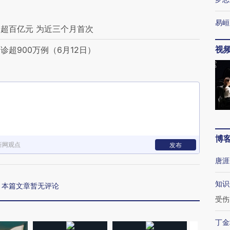
易峘
超百亿元 为近三个月首次
视
超900万例（6月12日）
博
新网观点
发布
唐涯
知识
本篇文章暂无评论
受伤
丁金