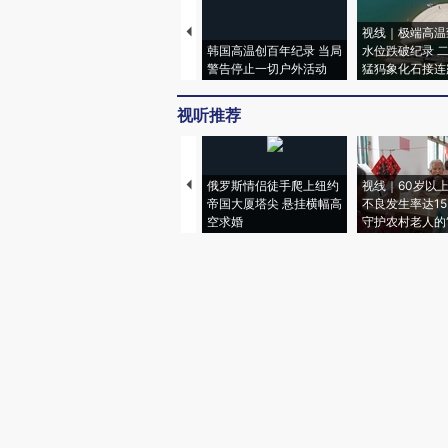
视线｜极端高温
韩国高温创百年纪录 当局
水位跌破纪录 
警告停止一切户外活动
猛犸象化石接连
视听推荐
俄罗斯情侣徒手爬上纽约
视线｜60岁以
帝国大厦塔尖 悬挂横幅高
不良发生率达15.
空求婚
守护农村老人的“