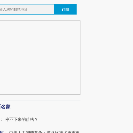
订阅
新名家
：
停不下来的价格？
恒
：
中美人工智能竞争：道路比技术更重要