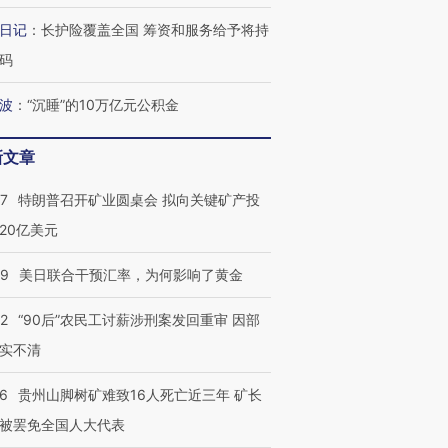
日记
：
长护险覆盖全国 筹资和服务给予将持
跨国走私7万
视线｜被称为“蟑螂”的印
视线｜“入侵”还是“人道危
检体内含3种
度Z世代 用街头抗争将教
机”？难民潮撕裂西班牙
秘鲁纳斯
码
育部长拱下台
飞地休达
13人遇难
波
：
“沉睡”的10万亿元公积金
新文章
葬礼疑似打瞌
视线｜极端高温致多瑙河
视线｜不
57
特朗普召开矿业圆桌会 拟向关键矿产投
宫怒斥批评
38岁梅西上演帽子戏法
水位跌破纪录 二战沉船与
围棋失利
痴”
阿根廷3-0阿尔及利亚
猛犸象化石接连露出
兹奖得主
20亿美元
09
美日联合干预汇率，为何影响了黄金
32
“90后”农民工讨薪涉刑案发回重审 因部
实不清
36
贵州山脚树矿难致16人死亡近三年 矿长
被罢免全国人大代表