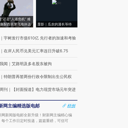
侵”还是“人道危机” 难
撕裂西班牙飞地休达
显影｜瓜农的漫长等待
｜
宇树发行市值610亿 先行者的加速和考验
｜
在岸人民币兑美元汇率连日升破6.75
我闻
｜
艾路明及多名股东被拘
｜
特朗普再签两份行政令限制出生公民权
周刊
｜
【封面报道】电力现货市场元年突进
新网主编精选版电邮
样例
新网新闻版电邮全新升级！财新网主编精心编
，每个工作日定时投递，篇篇重磅，可信可
。