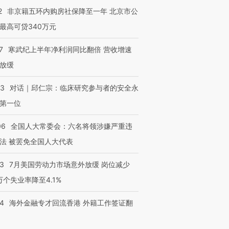
2
非京籍五环内购房社保降至一年 北京市公
最高可贷340万元
7
寒武纪上半年净利润同比翻倍 营收增速
放缓
53
对话｜邱仁宗：临床研究参与者的安全永
第一位
06
全国人大常委会：六名将领涉嫌严重违
法 被罢免全国人大代表
43
7月美国劳动力市场意外放缓 岗位减少
3万个失业率降至4.1%
14
海外金融专才回流香港 外籍工作签证翻