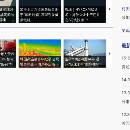
村夫
致多瑙河
加沙上百万流离失所者困
视线｜HYROX的吸金
马航飞行员
二战沉船与
于“塑料烤箱” 高温引发健
术：是什么让中产们甘
粒摇头丸 尿
续加
露出
康危机
心“花钱找虐”？
毒品
吴晓
最
上老人营养
特朗普出席
15:
3% 如何
韩国高温创百年纪录 当局
造价2.8亿闲置14年 温
睡引争议 白
饭碗”?
警告停止一切户外活动
州“明珠七号”邮轮侧翻
者“堕落的白
资超
14:
13:
分事
12:
涉罪