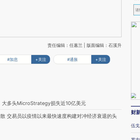
责任编辑：任蕙兰 | 版面编辑：石溪升
#加息
+关注
#通胀
+关注
头MicroStrategy损失近10亿美元
财
散 交易员以疫情以来最快速度构建对冲经济衰退的头
伍戈
罗志