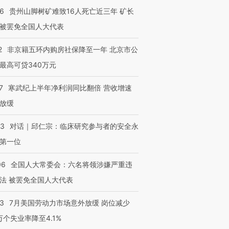
36
贵州山脚树矿难致16人死亡近三年 矿长
被罢免全国人大代表
2
非京籍五环内购房社保降至一年 北京市公
最高可贷340万元
7
寒武纪上半年净利润同比翻倍 营收增速
放缓
53
对话｜邱仁宗：临床研究参与者的安全永
第一位
06
全国人大常委会：六名将领涉嫌严重违
法 被罢免全国人大代表
43
7月美国劳动力市场意外放缓 岗位减少
3万个失业率降至4.1%