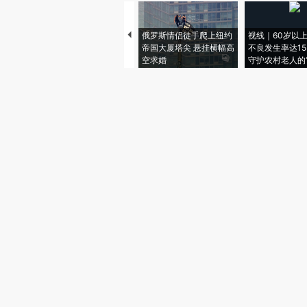
俄罗斯情侣徒手爬上纽约
视线｜60岁以
帝国大厦塔尖 悬挂横幅高
不良发生率达15.
空求婚
守护农村老人的“