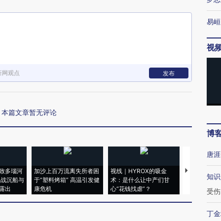
易峘
视
新网观点
发布
本篇文章暂无评论
博
唐涯
致多瑙河
加沙上百万流离失所者困
视线｜HYROX的吸金
马航飞行员
知识
二战沉船与
于“塑料烤箱” 高温引发健
术：是什么让中产们甘
粒摇头丸 尿
露出
康危机
心“花钱找虐”？
毒品
受伤
丁金