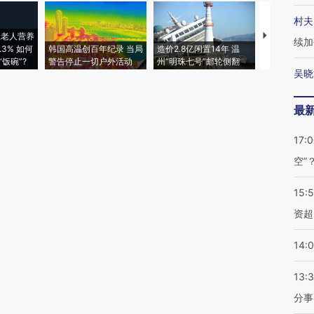
村夫
上老人营养
特朗普出席
续加
3% 如何
韩国高温创百年纪录 当局
造价2.8亿闲置14年 温
睡引争议 白
饭碗”?
警告停止一切户外活动
州“明珠七号”邮轮侧翻
者“堕落的白
吴晓
最
17:
空”
15:
资超
14:
13:
分事