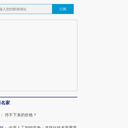
订阅
新名家
：
停不下来的价格？
恒
：
中美人工智能竞争：道路比技术更重要