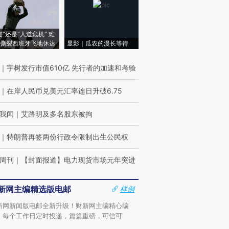
侵”还是“人道危机” 难
撕裂西班牙飞地休达
显影｜瓜农的漫长等待
｜
宇树发行市值610亿 先行者的加速和考验
｜
在岸人民币兑美元汇率连日升破6.75
我闻
｜
艾路明及多名股东被拘
｜
特朗普再签两份行政令限制出生公民权
周刊
｜
【封面报道】电力现货市场元年突进
新网主编精选版电邮
样例
新网新闻版电邮全新升级！财新网主编精心编
，每个工作日定时投递，篇篇重磅，可信可
。