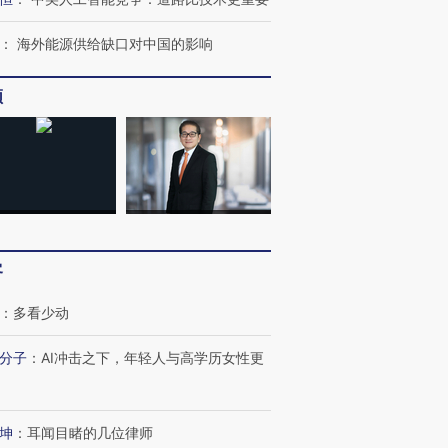
：
海外能源供给缺口对中国的影响
频
客
：
多看少动
跨国走私7万
视线｜被称为“蟑螂”的印
视线｜“入侵”还是“人道危
分子
：
AI冲击之下，年轻人与高学历女性更
检体内含3种
度Z世代 用街头抗争将教
机”？难民潮撕裂西班牙
秘鲁纳斯
育部长拱下台
飞地休达
13人遇难
坤
：
耳闻目睹的几位律师