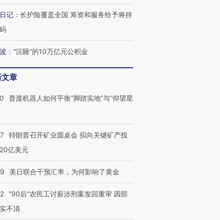
日记
：
长护险覆盖全国 筹资和服务给予将持
葬礼疑似打瞌
视线｜极端高温致多瑙河
视线｜不
码
宫怒斥批评
38岁梅西上演帽子戏法
水位跌破纪录 二战沉船与
围棋失利
痴”
阿根廷3-0阿尔及利亚
猛犸象化石接连露出
兹奖得主
波
：
“沉睡”的10万亿元公积金
新文章
00
普渡机器人如何平衡“脚踏实地”与“仰望星
？
57
特朗普召开矿业圆桌会 拟向关键矿产投
20亿美元
09
美日联合干预汇率，为何影响了黄金
32
“90后”农民工讨薪涉刑案发回重审 因部
实不清