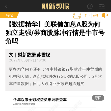
特报
试听
T中
【数据精华】美联储加息A股为何
独立走强/券商股脉冲行情是牛市号
角吗
文｜财新数据 苏雪妮
2022年06月17日 18:30
更多精华内容还有：河南村镇银行取款难事件背后的
机构和人物；盘点拟境外发行GDR的A股公司；5月汽
车产量数据；日元大跌引亚洲散户越跌越买
原图