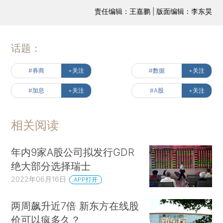
责任编辑：王嘉鹏 | 版面编辑：李东昊
话题：
#券商
+关注
#数据
+关注
#加息
+关注
#A股
+关注
相关阅读
年内9家A股公司拟发行GDR
绝大部分选择瑞士
2022年06月16日
APP打开
两周飙升近7倍 新东方在线股
价可以疯多久？