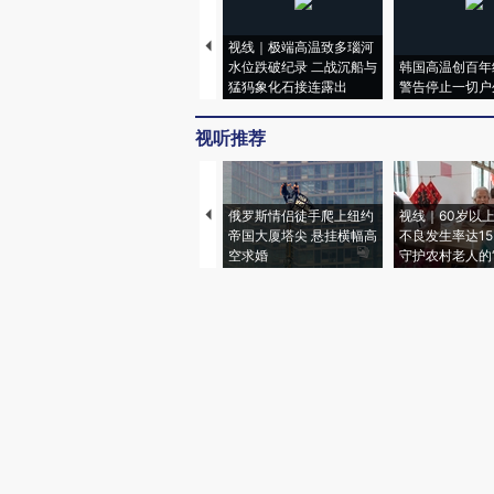
视线｜极端高温致多瑙河
水位跌破纪录 二战沉船与
韩国高温创百年
猛犸象化石接连露出
警告停止一切户
视听推荐
俄罗斯情侣徒手爬上纽约
视线｜60岁以
帝国大厦塔尖 悬挂横幅高
不良发生率达15.
空求婚
守护农村老人的“