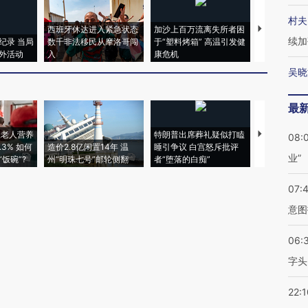
村夫
西班牙休达进入紧急状态
加沙上百万流离失所者困
视线｜HYR
续加
纪录 当局
数千非法移民从摩洛哥闯
于“塑料烤箱” 高温引发健
术：是什么
外活动
入
康危机
心“花钱找虐
吴晓
最
上老人营养
特朗普出席葬礼疑似打瞌
视线｜全球
08:
3% 如何
造价2.8亿闲置14年 温
睡引争议 白宫怒斥批评
97个 印度如
业”
饭碗”?
州“明珠七号”邮轮侧翻
者“堕落的白痴”
的夏天
07:
意图
06:
字头
22:1