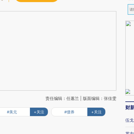
责任编辑：任蕙兰 | 版面编辑：张佳雯
财
#美元
+关注
#债券
+关注
伍戈
罗志