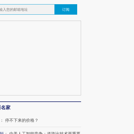
订阅
新名家
：
停不下来的价格？
恒
：
中美人工智能竞争：道路比技术更重要