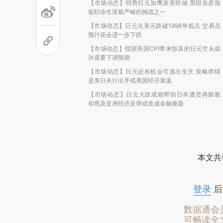
【市场动态】弱势日元加鹰派美联储 黑田东彦面
临职业生涯最严峻的挑战之一
【市场动态】日元兑美元跌破1998年低点 交易员
预计还会进一步下跌
【市场动态】指望美国CPI带来惊喜的日元空头或
许需要下调预期
【市场动态】日元还有机会可逃出生天 策略师猜
是美日央行出手或美国经济衰退
【市场动态】日元大跌或能帮助日本通货再膨胀
却危及亚洲经济反弹或造成金融难题
本文共
登录
后
数据通会
可畅读全