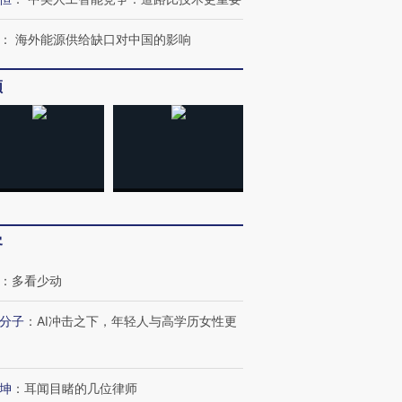
：
海外能源供给缺口对中国的影响
频
客
：
多看少动
分子
：
AI冲击之下，年轻人与高学历女性更
OX的吸金
马航飞行员跨国走私7万
视线｜被称为“蟑螂”的印
让中产们甘
粒摇头丸 尿检体内含3种
度Z世代 用街头抗争将教
秘鲁纳斯
”？
毒品
育部长拱下台
13人遇难
坤
：
耳闻目睹的几位律师