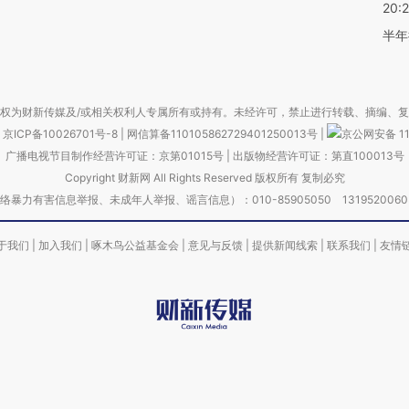
20:
半年
权为财新传媒及/或相关权利人专属所有或持有。未经许可，禁止进行转载、摘编、
京ICP备10026701号-8
|
网信算备110105862729401250013号
|
京公网安备 11
广播电视节目制作经营许可证：京第01015号
|
出版物经营许可证：第直100013号
Copyright 财新网 All Rights Reserved 版权所有 复制必究
害信息举报、未成年人举报、谣言信息）：010-85905050 13195200605 举报邮
于我们
|
加入我们
|
啄木鸟公益基金会
|
意见与反馈
|
提供新闻线索
|
联系我们
|
友情