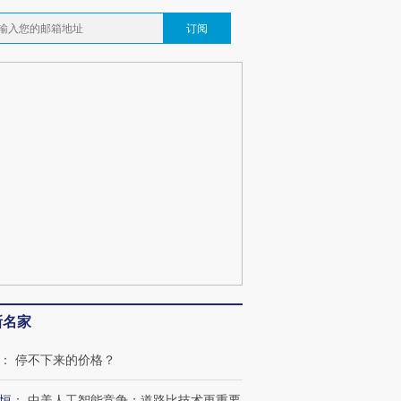
订阅
新名家
：
停不下来的价格？
恒
：
中美人工智能竞争：道路比技术更重要