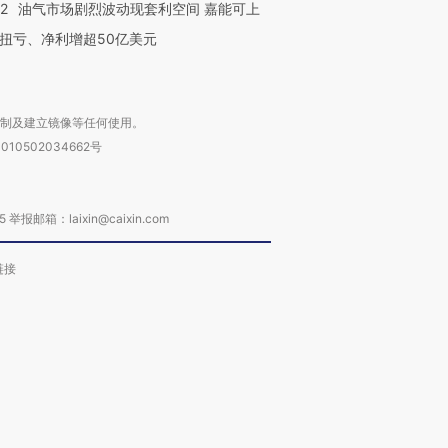
22
油气市场剧烈波动现套利空间 嘉能可上
扭亏、净利增超50亿美元
复制及建立镜像等任何使用。
010502034662号
箱：laixin@caixin.com
链接