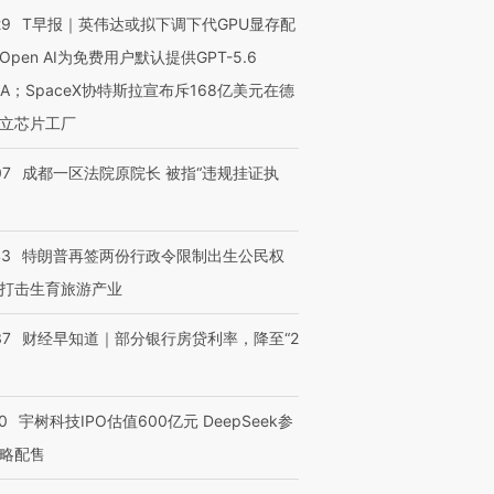
29
T早报｜英伟达或拟下调下代GPU显存配
Open AI为免费用户默认提供GPT-5.6
NA；SpaceX协特斯拉宣布斥168亿美元在德
立芯片工厂
07
成都一区法院原院长 被指“违规挂证执
43
特朗普再签两份行政令限制出生公民权
打击生育旅游产业
37
财经早知道｜部分银行房贷利率，降至“2
0
宇树科技IPO估值600亿元 DeepSeek参
略配售