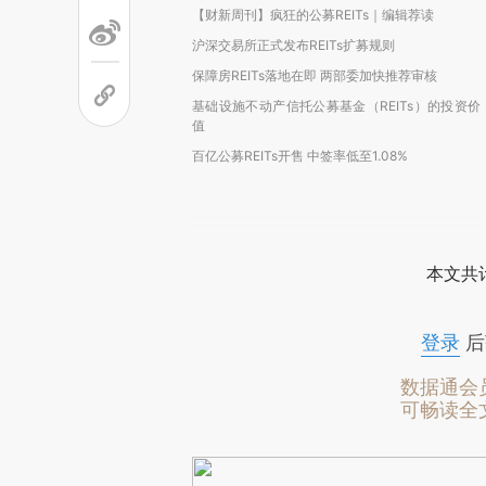
【财新周刊】疯狂的公募REITs｜编辑荐读
沪深交易所正式发布REITs扩募规则
保障房REITs落地在即 两部委加快推荐审核
基础设施不动产信托公募基金（REITs）的投资价
值
百亿公募REITs开售 中签率低至1.08%
本文共计
登录
后
数据通会
可畅读全