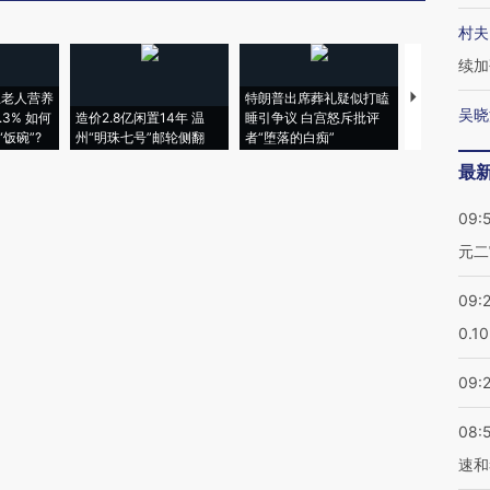
村夫
续加
上老人营养
特朗普出席葬礼疑似打瞌
视线｜全球
吴晓
3% 如何
造价2.8亿闲置14年 温
睡引争议 白宫怒斥批评
97个 印度如
饭碗”?
州“明珠七号”邮轮侧翻
者“堕落的白痴”
的夏天
最
09:
元二
09:
0.1
09:
08:
速和