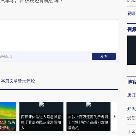
的汽车零部件板块还有机会吗？
易峘
视
新网观点
发布
本篇文章暂无评论
博
唐涯
知识
西班牙休达进入紧急状态
加沙上百万流离失所者困
视线｜HYR
受伤
纪录 当局
数千非法移民从摩洛哥闯
于“塑料烤箱” 高温引发健
术：是什么
外活动
入
康危机
心“花钱找虐
丁金