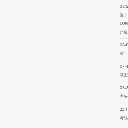
08:
置；
LU
州建
08:
业”
07:
意图
06:
字头
22:1
与战