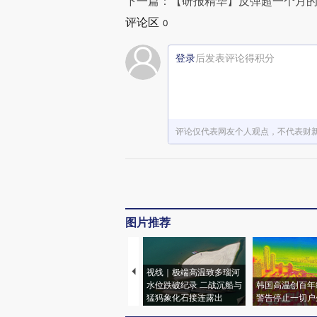
下一篇：【研报精华】反弹超一个月
评论区
0
登录
后发表评论得积分
评论仅代表网友个人观点，不代表财
图片推荐
视线｜极端高温致多瑙河
水位跌破纪录 二战沉船与
韩国高温创百年
猛犸象化石接连露出
警告停止一切户