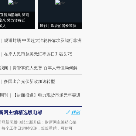
宜昌局部短时降雨
8毫米 紧急转移近
00人
显影｜瓜农的漫长等待
｜
规避封锁 中国超大油轮停靠埃及绕行非洲
｜
在岸人民币兑美元汇率连日升破6.75
我闻
｜
资管掌舵人更替 百年人寿僵局何解
｜
多国出台光伏新政加速转型
周刊
｜
【封面报道】电力现货市场元年突进
新网主编精选版电邮
样例
新网新闻版电邮全新升级！财新网主编精心编
，每个工作日定时投递，篇篇重磅，可信可
。