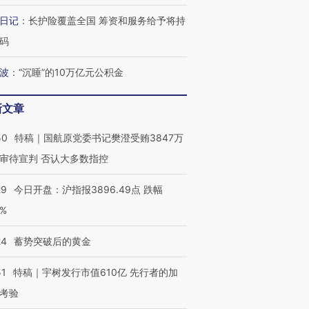
日记
：
长护险覆盖全国 筹资和服务给予将持
码
最热百城独占
视线｜不考竞赛的王虹、
波
：
“沉睡”的10万亿元公积金
何熬过48°C
38岁梅西上演帽子戏法
围棋失利的邓煜 两位菲尔
习近平抵
阿根廷3-0阿尔及利亚
兹奖得主的“非天才”拼图
再访朝鲜
新文章
50
特稿｜国航原党委书记樊澄受贿3847万
审待宣判 否认大多数指控
29
今日开盘：沪指报3896.49点 跌幅
0%
24
蓄势突破后的黄金
51
特稿｜宇树发行市值610亿 先行者的加
考验