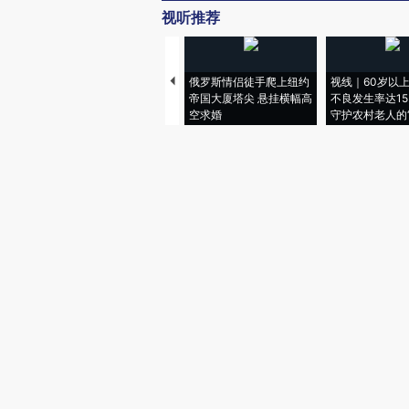
视听推荐
俄罗斯情侣徒手爬上纽约
视线｜60岁以
帝国大厦塔尖 悬挂横幅高
不良发生率达15.
空求婚
守护农村老人的“