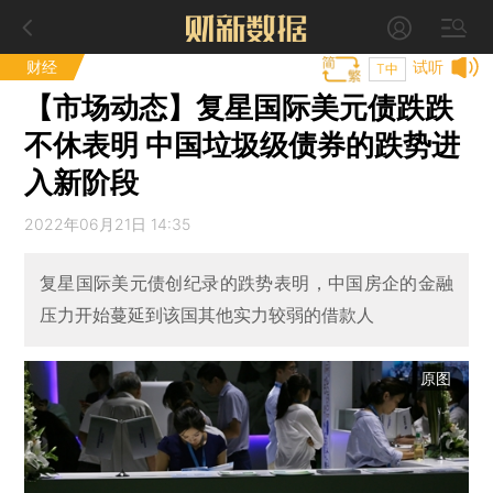
财经
试听
T中
【市场动态】复星国际美元债跌跌
不休表明 中国垃圾级债券的跌势进
入新阶段
2022年06月21日 14:35
复星国际美元债创纪录的跌势表明，中国房企的金融
压力开始蔓延到该国其他实力较弱的借款人
原图