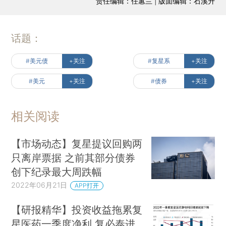
责任编辑：任蕙兰 | 版面编辑：石溪升
话题：
#美元债
+关注
#复星系
+关注
#美元
+关注
#债券
+关注
相关阅读
【市场动态】复星提议回购两
只离岸票据 之前其部分债券
创下纪录最大周跌幅
2022年06月21日
APP打开
【研报精华】投资收益拖累复
星医药一季度净利 复必泰进