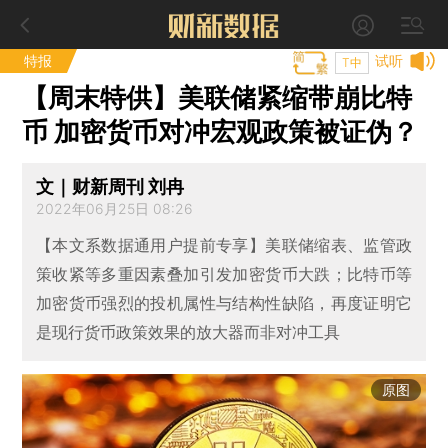
特报
试听
T中
【周末特供】美联储紧缩带崩比特
币 加密货币对冲宏观政策被证伪？
文｜财新周刊 刘冉
2022年06月25日 08:26
【本文系数据通用户提前专享】美联储缩表、监管政
策收紧等多重因素叠加引发加密货币大跌；比特币等
加密货币强烈的投机属性与结构性缺陷，再度证明它
是现行货币政策效果的放大器而非对冲工具
原图