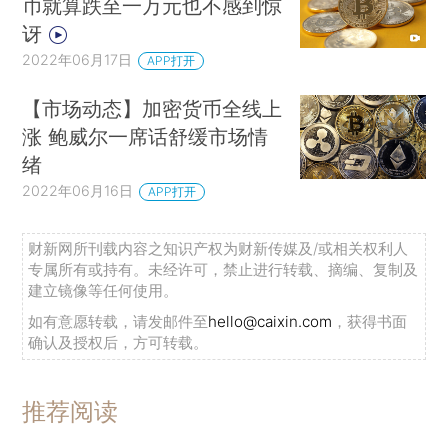
币就算跌至一万元也不感到惊
讶
2022年06月17日
APP打开
【市场动态】加密货币全线上
涨 鲍威尔一席话舒缓市场情
绪
2022年06月16日
APP打开
财新网所刊载内容之知识产权为财新传媒及/或相关权利人
专属所有或持有。未经许可，禁止进行转载、摘编、复制及
建立镜像等任何使用。
如有意愿转载，请发邮件至
hello@caixin.com
，获得书面
确认及授权后，方可转载。
推荐阅读