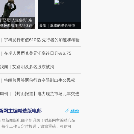
侵”还是“人道危机” 难
撕裂西班牙飞地休达
显影｜瓜农的漫长等待
｜
宇树发行市值610亿 先行者的加速和考验
｜
在岸人民币兑美元汇率连日升破6.75
我闻
｜
艾路明及多名股东被拘
｜
特朗普再签两份行政令限制出生公民权
周刊
｜
【封面报道】电力现货市场元年突进
新网主编精选版电邮
样例
新网新闻版电邮全新升级！财新网主编精心编
，每个工作日定时投递，篇篇重磅，可信可
。