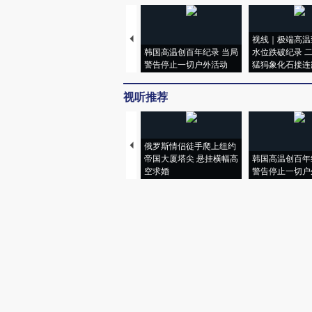
视线｜极端高温
韩国高温创百年纪录 当局
水位跌破纪录 
警告停止一切户外活动
猛犸象化石接连
视听推荐
俄罗斯情侣徒手爬上纽约
帝国大厦塔尖 悬挂横幅高
韩国高温创百年
空求婚
警告停止一切户