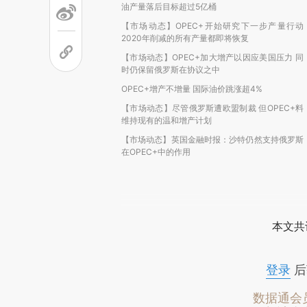
油产量落后目标超过5亿桶
【市场动态】OPEC+开始研究下一步产量行动
2020年削减的所有产量都即将恢复
【市场动态】OPEC+加大增产以因应美国压力 同
时仍保留俄罗斯在协议之中
OPEC+增产不增量 国际油价跳涨超4%
【市场动态】尽管俄罗斯遭欧盟制裁 但OPEC+料
维持现有的温和增产计划
【市场动态】英国金融时报：沙特仍然支持俄罗斯
在OPEC+中的作用
本文共
登录
后
数据通会