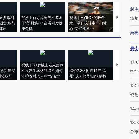
村夫
致多瑙河
加沙上百万流离失所者困
视线｜HYROX的吸金
马航飞行员
续加
二战沉船与
于“塑料烤箱” 高温引发健
术：是什么让中产们甘
粒摇头丸 尿
露出
康危机
心“花钱找虐”？
毒品
吴晓
最
17:
视线｜60岁以上老人营养
特朗普出席
纪录 当局
不良发生率达15.3% 如何
造价2.8亿闲置14年 温
睡引争议 白
空”
外活动
守护农村老人的“饭碗”?
州“明珠七号”邮轮侧翻
者“堕落的白
15:
资超
14:
13:
分事