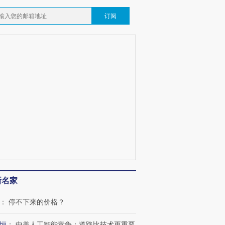
订阅
新名家
：
停不下来的价格？
恒
：
中美人工智能竞争：道路比技术更重要