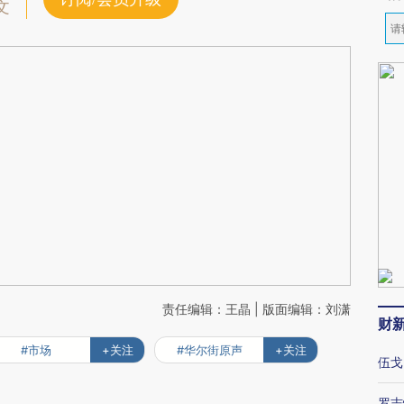
文
责任编辑：王晶 | 版面编辑：刘潇
财
#市场
+关注
#华尔街原声
+关注
伍戈
罗志