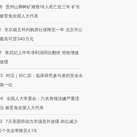
36
贵州山脚树矿难致16人死亡近三年 矿长
被罢免全国人大代表
2
非京籍五环内购房社保降至一年 北京市公
最高可贷340万元
7
寒武纪上半年净利润同比翻倍 营收增速
放缓
53
对话｜邱仁宗：临床研究参与者的安全永
第一位
06
全国人大常委会：六名将领涉嫌严重违
法 被罢免全国人大代表
43
7月美国劳动力市场意外放缓 岗位减少
3万个失业率降至4.1%