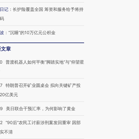
日记
：
长护险覆盖全国 筹资和服务给予将持
跨国走私7万
视线｜被称为“蟑螂”的印
视线｜“入侵”还是“人道危
码
检体内含3种
度Z世代 用街头抗争将教
机”？难民潮撕裂西班牙
秘鲁纳斯
育部长拱下台
飞地休达
13人遇难
波
：
“沉睡”的10万亿元公积金
新文章
00
普渡机器人如何平衡“脚踏实地”与“仰望星
葬礼疑似打瞌
视线｜极端高温致多瑙河
视线｜不
宫怒斥批评
38岁梅西上演帽子戏法
水位跌破纪录 二战沉船与
围棋失利
？
痴”
阿根廷3-0阿尔及利亚
猛犸象化石接连露出
兹奖得主
57
特朗普召开矿业圆桌会 拟向关键矿产投
20亿美元
09
美日联合干预汇率，为何影响了黄金
32
“90后”农民工讨薪涉刑案发回重审 因部
实不清