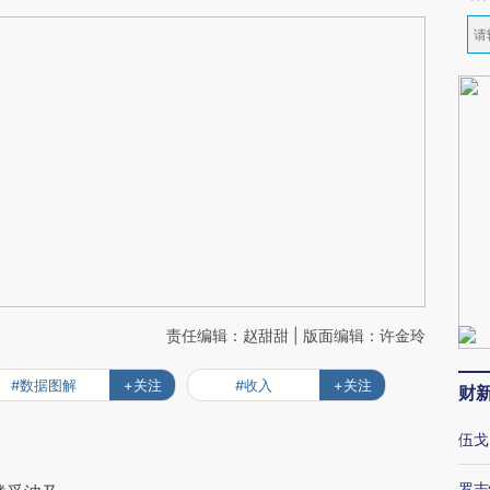
责任编辑：赵甜甜 | 版面编辑：许金玲
#数据图解
+关注
#收入
+关注
财
伍戈
罗志