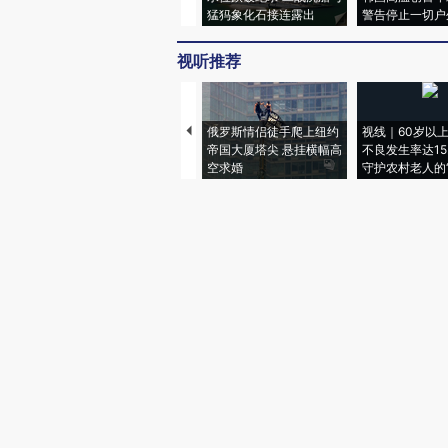
猛犸象化石接连露出
警告停止一切户
视听推荐
俄罗斯情侣徒手爬上纽约
视线｜60岁以
帝国大厦塔尖 悬挂横幅高
不良发生率达15.
空求婚
守护农村老人的“