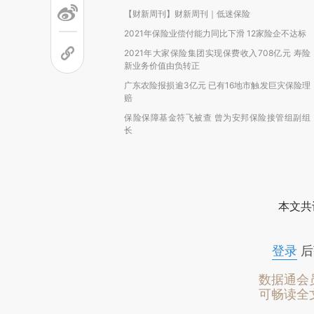
【财新周刊】财新周刊｜低迷保险
2021年保险业偿付能力同比下滑 12家险企不达标
2021年大家保险集团实现保费收入708亿元 寿险
新业务价值由负转正
广东农险报损逾3亿元 已有16地市触发巨灾保险理
赔
保险保障基金符飞被查 曾为安邦保险接管组副组
长
本文共
登录
后
数据通会
可畅读全