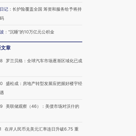
要防空导弹“救急”
13人遇难
心“花钱找
日记
：
长护险覆盖全国 筹资和服务给予将持
码
波
：
“沉睡”的10万亿元公积金
最热百城独占
视线｜不考竞赛的王虹、
何熬过48°C
38岁梅西上演帽子戏法
围棋失利的邓煜 两位菲尔
习近平抵
新文章
阿根廷3-0阿尔及利亚
兹奖得主的“非天才”拼图
再访朝鲜
58
罗兰贝格：全球汽车市场逐渐区域化已成
50
盛松成：房地产转型发展应把握好楼宇经
遇
39
美联储观察（46）：美债市场对沃什的
1
在岸人民币兑美元汇率连日升破6.75 重