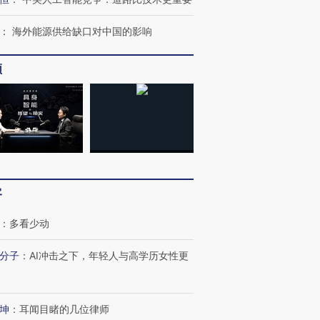
：
海外能源供给缺口对中国的影响
频
客
：
多看少动
分子
：
AI冲击之下，年轻人与高学历女性更
跨国走私7万
视线｜HY
坤
：
耳闻目睹的几位律师
检体内含3种
泽连斯基密集出访美英 索
秘鲁纳斯卡观光飞机坠毁
术：是什