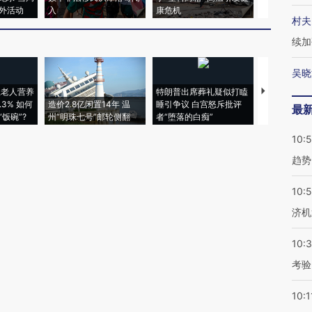
外活动
入
康危机
毒品
村夫
续加
吴晓
上老人营养
特朗普出席葬礼疑似打瞌
视线｜全球
3% 如何
造价2.8亿闲置14年 温
睡引争议 白宫怒斥批评
97个 印度如
最
饭碗”?
州“明珠七号”邮轮侧翻
者“堕落的白痴”
的夏天
10:
趋势
10:
济机
10:
考验
10:1