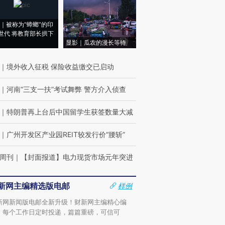
｜被称为“蟑螂”的印
世代 将教育部长拱下
显影｜瓜农的漫长等待
｜
境外收入征税 保险收益缴交已启动
｜
河南“三支一扶”考试舞弊 警方介入侦查
｜
特朗普再上台后中国留学生获签数量大减
｜
广州开发区产业园REIT较发行价“腰斩”
周刊
｜
【封面报道】电力现货市场元年突进
新网主编精选版电邮
样例
新网新闻版电邮全新升级！财新网主编精心编
，每个工作日定时投递，篇篇重磅，可信可
。