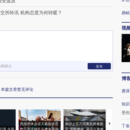
楼受波及
交所聆讯 机构态度为何转暖？
易峘
视
新网观点
发布
博
本篇文章暂无评论
唐涯
知识
受伤
西班牙休达进入紧急状态
加沙上百万流离失所者困
马航飞行员
丁金
纪录 当局
数千非法移民从摩洛哥闯
于“塑料烤箱” 高温引发健
粒摇头丸 尿