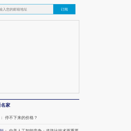
订阅
新名家
：
停不下来的价格？
恒
：
中美人工智能竞争：道路比技术更重要