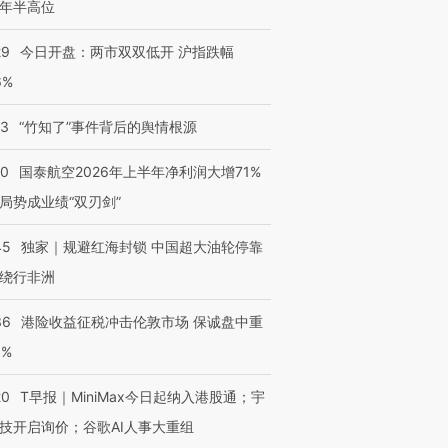
年半高位
29
今日开盘：两市双双低开 沪指跌幅
6%
13
“竹知了”事件背后的舆情根源
10
国泰航空2026年上半年净利润大增71%
局势成业绩“双刃剑”
45
独家｜规避红海封锁 中国超大油轮停靠
绕行非洲
36
港险收益征税冲击伦敦市场 保诚盘中重
3%
20
T早报｜MiniMax今日起纳入港股通；宇
技开启询价；谷歌AI人事大重组