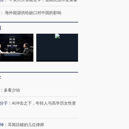
：
海外能源供给缺口对中国的影响
频
客
：
多看少动
跨国走私7万
分子
：
AI冲击之下，年轻人与高学历女性更
视线｜被称为“蟑螂”的印
视线｜“入侵”还是“人道危
检体内含3种
度Z世代 用街头抗争将教
机”？难民潮撕裂西班牙
秘鲁纳斯
育部长拱下台
飞地休达
13人遇难
坤
：
耳闻目睹的几位律师