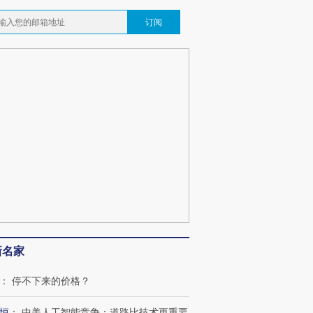
订阅
新名家
：
停不下来的价格？
恒
：
中美人工智能竞争：道路比技术更重要