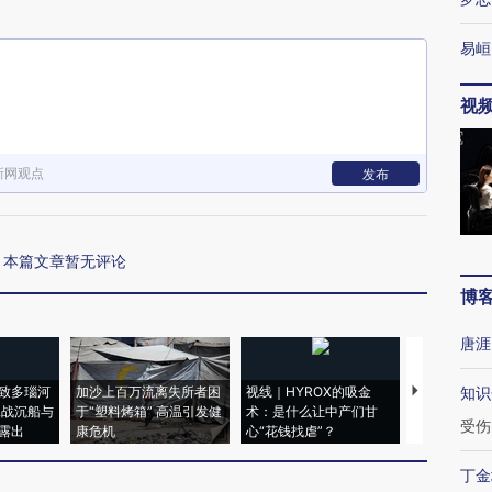
易峘
视
新网观点
发布
本篇文章暂无评论
博
唐涯
致多瑙河
加沙上百万流离失所者困
视线｜HYROX的吸金
马航飞行员
知识
二战沉船与
于“塑料烤箱” 高温引发健
术：是什么让中产们甘
粒摇头丸 尿
受伤
露出
康危机
心“花钱找虐”？
毒品
丁金