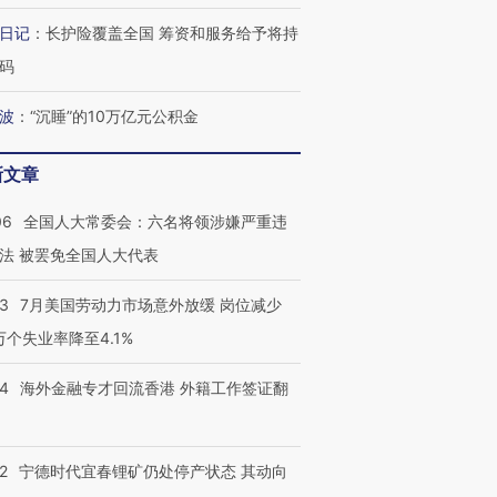
日记
：
长护险覆盖全国 筹资和服务给予将持
码
视线｜全球最热百城独占
视线｜不
年纪录 当局
97个 印度如何熬过48°C
38岁梅西上演帽子戏法
围棋失利
切户外活动
的夏天
阿根廷3-0阿尔及利亚
兹奖得主
波
：
“沉睡”的10万亿元公积金
新文章
06
全国人大常委会：六名将领涉嫌严重违
法 被罢免全国人大代表
43
7月美国劳动力市场意外放缓 岗位减少
3万个失业率降至4.1%
14
海外金融专才回流香港 外籍工作签证翻
2
宁德时代宜春锂矿仍处停产状态 其动向