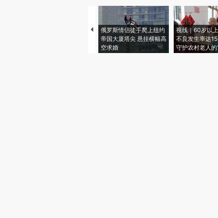
俄罗斯情侣徒手爬上纽约
视线｜60岁以
帝国大厦塔尖 悬挂横幅高
不良发生率达15.
空求婚
守护农村老人的“