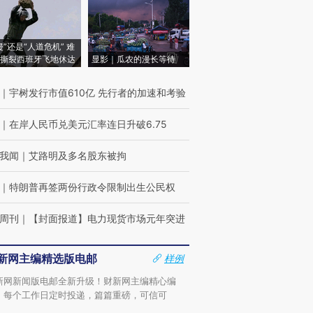
侵”还是“人道危机” 难
撕裂西班牙飞地休达
显影｜瓜农的漫长等待
｜
宇树发行市值610亿 先行者的加速和考验
｜
在岸人民币兑美元汇率连日升破6.75
我闻
｜
艾路明及多名股东被拘
｜
特朗普再签两份行政令限制出生公民权
周刊
｜
【封面报道】电力现货市场元年突进
新网主编精选版电邮
样例
新网新闻版电邮全新升级！财新网主编精心编
，每个工作日定时投递，篇篇重磅，可信可
。