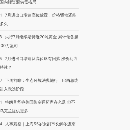
国内锂资源供需格局
1
7月进出口增速高位放缓，价格驱动还能
多久
8
央行7月继续增持近20吨黄金 累计储备超
600万盎司
5
7月进出口增速从高位略有回落 涨价动力
持续？
07
下周前瞻：生态环境法典施行；巴西总统
进入竞选阶段
1
特朗普坚称美国防空弹药库存充足 但不
乌克兰提供更多
24
人事观察｜上海55岁女副市长解冬进京