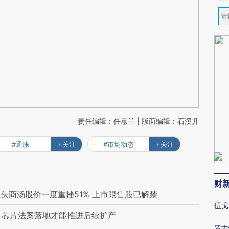
责任编辑：任蕙兰 | 版面编辑：石溪升
#通胀
+关注
#市场动态
+关注
财
头商汤股价一度重挫51% 上市限售股已解禁
伍戈
：芯片法案落地才能推进后续扩产
罗志