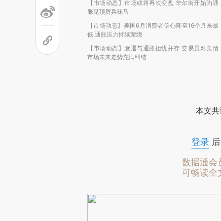
【市场动态】市场或将再次变盘 华尔街开始为通
胀见顶厉兵秣马
【市场动态】美国6月消费者信心降至16个月来最
低 通胀压力持续萦绕
【市场动态】衰退与通胀担忧并存 交易员对美债
市场未来走势充满纠结
本文共
登录
后
数据通会
可畅读全