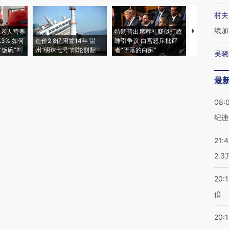
村夫
续加
上老人营养
特朗普出席葬礼疑似打瞌
3% 如何
造价2.8亿闲置14年 温
睡引争议 白宫怒斥批评
韩国高温创百
饭碗”?
州“明珠七号”邮轮侧翻
者“堕落的白痴”
警告停止一
吴晓
最
08:
纪违
21:
2.
20:
倍
20:1