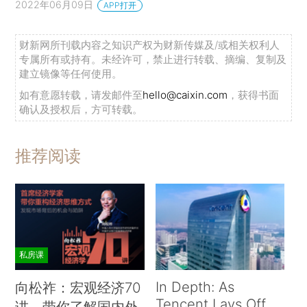
2022年06月09日
APP打开
财新网所刊载内容之知识产权为财新传媒及/或相关权利人
专属所有或持有。未经许可，禁止进行转载、摘编、复制及
建立镜像等任何使用。
如有意愿转载，请发邮件至
hello@caixin.com
，获得书面
确认及授权后，方可转载。
推荐阅读
私房课
In Depth: As
向松祚：宏观经济70
Tencent Lays Off
讲，带你了解国内外