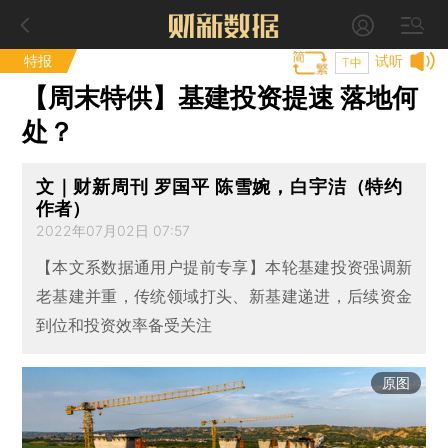
特报
试听
T中
【周末特供】基建投资提速 落地何
处？
文｜财新周刊 罗国平 陈雪婉，白宇洁（特约
作者）
2022年07月02日 07:57
【本文系数据通用户提前专享】本轮基建投资强调新
老基建并重，传统领域打头、新基建递进，后续资金
到位和投资效率备受关注
原图