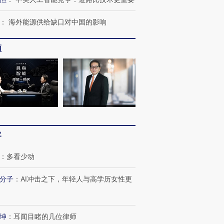
：
海外能源供给缺口对中国的影响
频
客
：
多看少动
分子
：
AI冲击之下，年轻人与高学历女性更
坤
：
耳闻目睹的几位律师
OX的吸金
马航飞行员跨国走私7万
视线｜被称为“蟑螂”的印