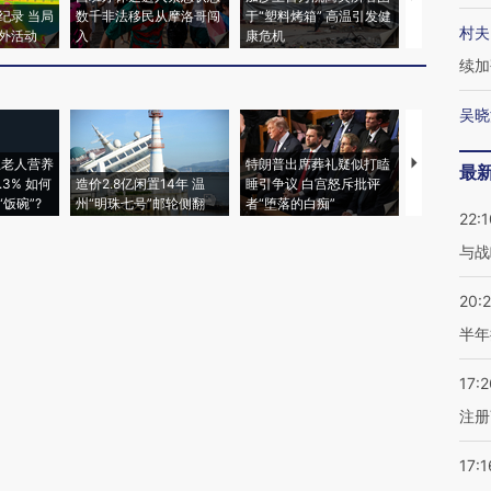
纪录 当局
数千非法移民从摩洛哥闯
于“塑料烤箱” 高温引发健
术：是什么
村夫
外活动
入
康危机
心“花钱找虐
续加
吴晓
上老人营养
特朗普出席葬礼疑似打瞌
视线｜全球
最
3% 如何
造价2.8亿闲置14年 温
睡引争议 白宫怒斥批评
97个 印度如
饭碗”?
州“明珠七号”邮轮侧翻
者“堕落的白痴”
的夏天
22:1
与战
20:
半年
17:2
注册
17:1