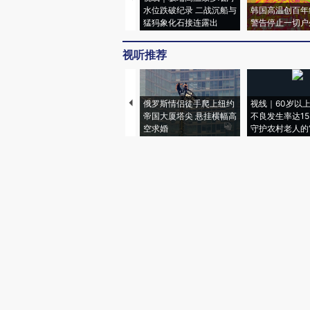
水位跌破纪录 二战沉船与
韩国高温创百年
猛犸象化石接连露出
警告停止一切户
视听推荐
俄罗斯情侣徒手爬上纽约
视线｜60岁以
帝国大厦塔尖 悬挂横幅高
不良发生率达15.
空求婚
守护农村老人的“