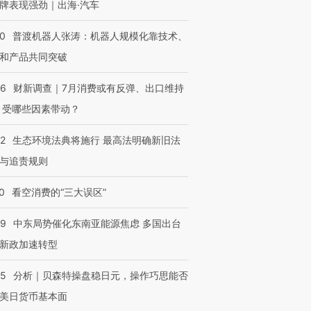
牌表现强劲｜出海·汽车
00
普渡机器人张涛：机器人规模化靠技术、
和产品共同突破
56
财新调查｜7月消费或有反弹、出口维持
 受哪些因素带动？
42
生态环境法典将施行 最高法明确新旧法
与追责规则
0
看空消费的“三大误区”
59
中东局势催化东南亚能源焦虑 多国出台
新政加速转型
05
分析｜贝森特操盘稳日元，操作巧思能否
美日货币基本面