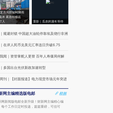
宜昌局部短时降雨
8毫米 紧急转移近
00人
显影｜瓜农的漫长等待
｜
规避封锁 中国超大油轮停靠埃及绕行非洲
｜
在岸人民币兑美元汇率连日升破6.75
我闻
｜
资管掌舵人更替 百年人寿僵局何解
｜
多国出台光伏新政加速转型
周刊
｜
【封面报道】电力现货市场元年突进
新网主编精选版电邮
样例
新网新闻版电邮全新升级！财新网主编精心编
，每个工作日定时投递，篇篇重磅，可信可
。