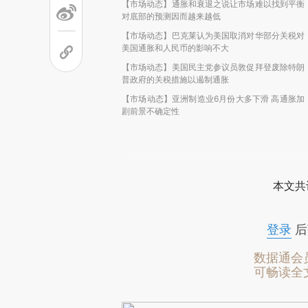
【市场动态】通胀和衰退之说让市场难以找到平衡
对底部的预测因而越来越低
【市场动态】巴克莱认为美国取消对华部分关税对
美国通胀和人民币的影响不大
【市场动态】美国民主党参议员敦促拜登废除特朗
普政府的关税措施以遏制通胀
【市场动态】亚洲制造业6月份大多下滑 高通胀加
剧前景不确定性
本文共
登录
后
数据通会
可畅读全