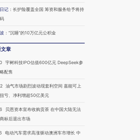
让中产们甘
粒摇头丸 尿检体内含3种
度Z世代 用街头抗争将教
秘鲁纳斯
日记
：
长护险覆盖全国 筹资和服务给予将持
”？
毒品
育部长拱下台
13人遇难
码
波
：
“沉睡”的10万亿元公积金
最热百城独占
视线｜不考竞赛的王虹、
新文章
何熬过48°C
38岁梅西上演帽子戏法
围棋失利的邓煜 两位菲尔
习近平抵
阿根廷3-0阿尔及利亚
兹奖得主的“非天才”拼图
再访朝鲜
0
宇树科技IPO估值600亿元 DeepSeek参
略配售
22
油气市场剧烈波动现套利空间 嘉能可上
扭亏、净利增超50亿美元
6
贝恩资本宣布收购贡茶 在中国大陆无法
商标后退出市场
6
电动汽车需求高涨驱动澳洲车市增长 中