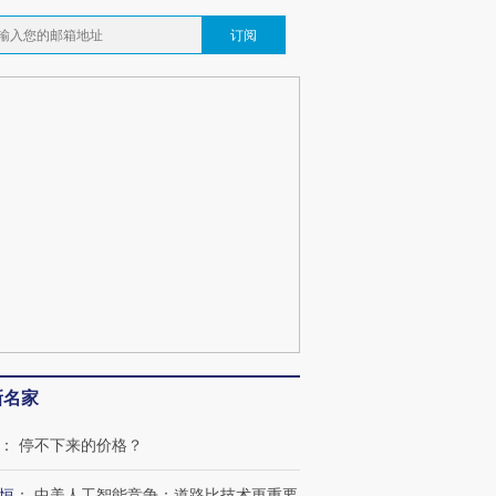
订阅
新名家
：
停不下来的价格？
恒
：
中美人工智能竞争：道路比技术更重要