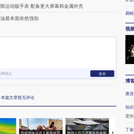
限运动版手表 配备更大屏幕和金属外壳
易峘
石油基本面依然强劲
视
新网观点
发布
博
唐涯
本篇文章暂无评论
知识
受伤
丁金
西班牙休达进入紧急状态
加沙上百万流离失所者困
视线｜HYR