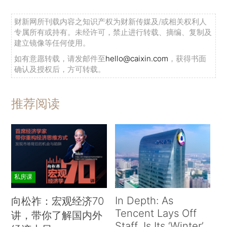
财新网所刊载内容之知识产权为财新传媒及/或相关权利人
专属所有或持有。未经许可，禁止进行转载、摘编、复制及
建立镜像等任何使用。
如有意愿转载，请发邮件至
hello@caixin.com
，获得书面
确认及授权后，方可转载。
推荐阅读
私房课
In Depth: As
向松祚：宏观经济70
Tencent Lays Off
讲，带你了解国内外
Staff, Is Its ‘Winter’