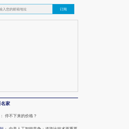
订阅
新名家
：
停不下来的价格？
恒
：
中美人工智能竞争：道路比技术更重要