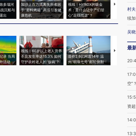
致多瑙河
加沙上百万流离失所者困
视线｜HYROX的吸金
马航飞行员
村夫
二战沉船与
于“塑料烤箱” 高温引发健
术：是什么让中产们甘
粒摇头丸 尿
露出
康危机
心“花钱找虐”？
毒品
续加
吴晓
最
视线｜60岁以上老人营养
特朗普出席
纪录 当局
不良发生率达15.3% 如何
造价2.8亿闲置14年 温
睡引争议 白
20:
外活动
守护农村老人的“饭碗”?
州“明珠七号”邮轮侧翻
者“堕落的白
17:
空”
15:
资超
14:
13: