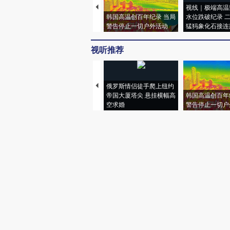
视线｜极端高温
韩国高温创百年纪录 当局
水位跌破纪录 
警告停止一切户外活动
猛犸象化石接连
视听推荐
俄罗斯情侣徒手爬上纽约
帝国大厦塔尖 悬挂横幅高
韩国高温创百年
空求婚
警告停止一切户