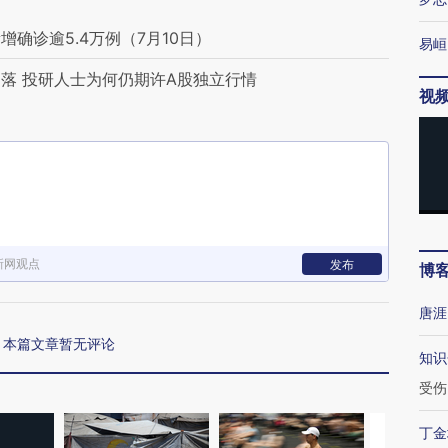
确诊逾5.4万例（7月10日）
易峘
落 投研人士为何仍期许A股独立行情
视
新网观点
发布
博
唐涯
本篇文章暂无评论
知识
受伤
丁金