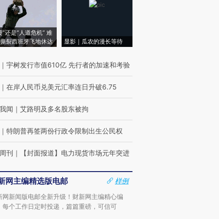
侵”还是“人道危机” 难
撕裂西班牙飞地休达
显影｜瓜农的漫长等待
｜
宇树发行市值610亿 先行者的加速和考验
｜
在岸人民币兑美元汇率连日升破6.75
我闻
｜
艾路明及多名股东被拘
｜
特朗普再签两份行政令限制出生公民权
周刊
｜
【封面报道】电力现货市场元年突进
新网主编精选版电邮
样例
新网新闻版电邮全新升级！财新网主编精心编
，每个工作日定时投递，篇篇重磅，可信可
。