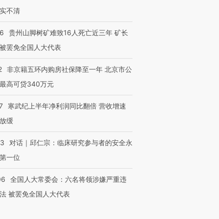
实不清
36
贵州山脚树矿难致16人死亡近三年 矿长
被罢免全国人大代表
2
非京籍五环内购房社保降至一年 北京市公
最高可贷340万元
7
寒武纪上半年净利润同比翻倍 营收增速
放缓
53
对话｜邱仁宗：临床研究参与者的安全永
第一位
06
全国人大常委会：六名将领涉嫌严重违
法 被罢免全国人大代表