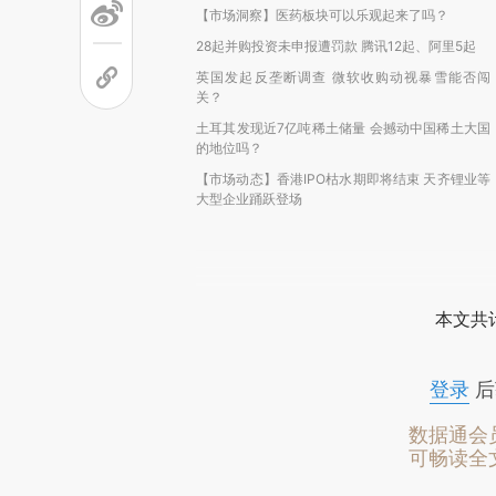
【市场洞察】医药板块可以乐观起来了吗？
28起并购投资未申报遭罚款 腾讯12起、阿里5起
英国发起反垄断调查 微软收购动视暴雪能否闯
关？
土耳其发现近7亿吨稀土储量 会撼动中国稀土大国
的地位吗？
【市场动态】香港IPO枯水期即将结束 天齐锂业等
大型企业踊跃登场
本文共计
登录
后
数据通会
可畅读全