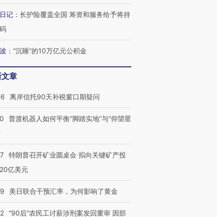
跨国走私7万
视线｜被称为“蟑螂”的印
视线｜“入侵”还是“人道危
日记
：
长护险覆盖全国 筹资和服务给予将持
检体内含3种
度Z世代 用街头抗争将教
机”？难民潮撕裂西班牙
秘鲁纳斯
育部长拱下台
飞地休达
13人遇难
码
波
：
“沉睡”的10万亿元公积金
新文章
葬礼疑似打瞌
视线｜极端高温致多瑙河
视线｜不
宫怒斥批评
38岁梅西上演帽子戏法
水位跌破纪录 二战沉船与
围棋失利
46
离岸信托90天补税窗口期疑问
痴”
阿根廷3-0阿尔及利亚
猛犸象化石接连露出
兹奖得主
00
普渡机器人如何平衡“脚踏实地”与“仰望星
？
57
特朗普召开矿业圆桌会 拟向关键矿产投
20亿美元
09
美日联合干预汇率，为何影响了黄金
32
“90后”农民工讨薪涉刑案发回重审 因部