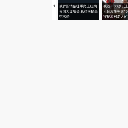
俄罗斯情侣徒手爬上纽约
视线｜60岁以
帝国大厦塔尖 悬挂横幅高
不良发生率达15.
空求婚
守护农村老人的“