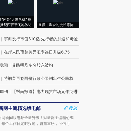
侵”还是“人道危机” 难
撕裂西班牙飞地休达
显影｜瓜农的漫长等待
｜
宇树发行市值610亿 先行者的加速和考验
｜
在岸人民币兑美元汇率连日升破6.75
我闻
｜
艾路明及多名股东被拘
｜
特朗普再签两份行政令限制出生公民权
周刊
｜
【封面报道】电力现货市场元年突进
新网主编精选版电邮
样例
新网新闻版电邮全新升级！财新网主编精心编
，每个工作日定时投递，篇篇重磅，可信可
。