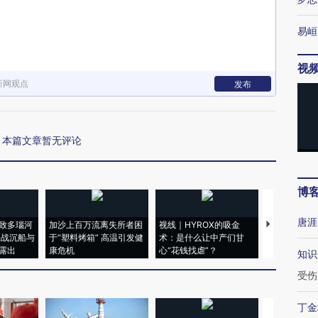
易峘
视
新网观点
发布
本篇文章暂无评论
博
唐涯
致多瑙河
加沙上百万流离失所者困
视线｜HYROX的吸金
马航飞行员
二战沉船与
于“塑料烤箱” 高温引发健
术：是什么让中产们甘
粒摇头丸 尿
露出
康危机
心“花钱找虐”？
毒品
知识
受伤
丁金