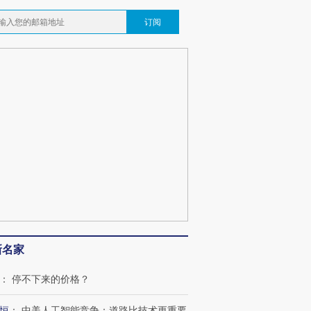
订阅
新名家
：
停不下来的价格？
恒
：
中美人工智能竞争：道路比技术更重要