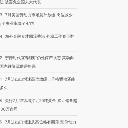
法 被罢免全国人大代表
43
7月美国劳动力市场意外放缓 岗位减少
3万个失业率降至4.1%
14
海外金融专才回流香港 外籍工作签证翻
2
宁德时代宜春锂矿仍处停产状态 其动向
国内锂资源供需格局
1
7月进出口增速高位放缓，价格驱动还能
多久
8
央行7月继续增持近20吨黄金 累计储备超
600万盎司
5
7月进出口增速从高位略有回落 涨价动力