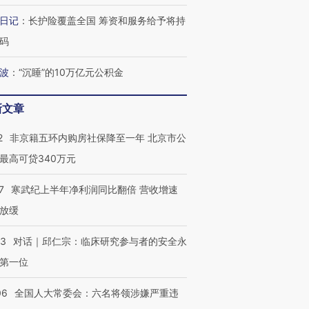
视线｜全球最热百城独占
视线｜不
日记
：
长护险覆盖全国 筹资和服务给予将持
年纪录 当局
97个 印度如何熬过48°C
38岁梅西上演帽子戏法
围棋失利
切户外活动
的夏天
阿根廷3-0阿尔及利亚
兹奖得主
码
波
：
“沉睡”的10万亿元公积金
新文章
2
非京籍五环内购房社保降至一年 北京市公
最高可贷340万元
7
寒武纪上半年净利润同比翻倍 营收增速
放缓
53
对话｜邱仁宗：临床研究参与者的安全永
第一位
06
全国人大常委会：六名将领涉嫌严重违