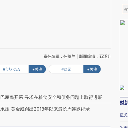
责任编辑：任蕙兰 | 版面编辑：石溪升
#市场动态
+关注
#欧元
+关注
在巴厘岛开幕 寻求在粮食安全和债务问题上取得进展
财
压 黄金或创出2018年以来最长周连跌纪录
伍戈
罗志