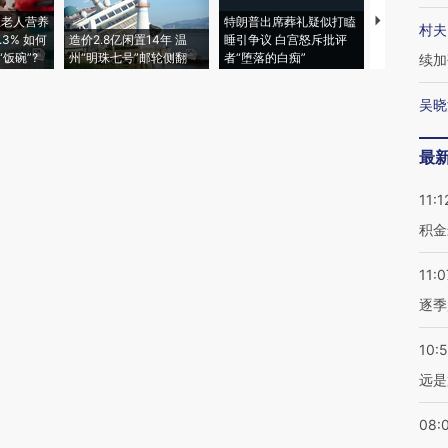
上老人营养
特朗普出席葬礼疑似打瞌
村夫
3% 如何
造价2.8亿闲置14年 温
睡引争议 白宫怒斥批评
韩国高温创百
饭碗”?
州“明珠七号”邮轮侧翻
者“堕落的白痴”
警告停止一
续加
吴晓
最
11:1
积金
11:0
逐季
10:
远是
08: