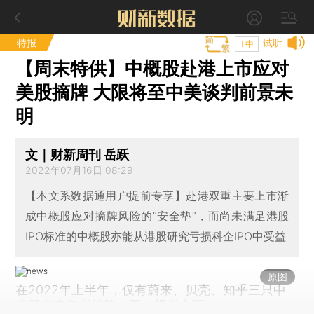
特报
试听
T中
【周末特供】中概股赴港上市应对
美股摘牌 大限将至中美谈判前景未
明
文｜财新周刊 岳跃
2022年07月16日 08:29
【本文系数据通用户提前专享】赴港双重主要上市渐
成中概股应对摘牌风险的“安全垫”，而尚未满足港股
IPO标准的中概股亦能从港股研究亏损科企IPO中受益
原图
在2022年上半年，仅有蔚来、贝壳、知乎三只中
概股在港交所挂牌。图：视觉中国