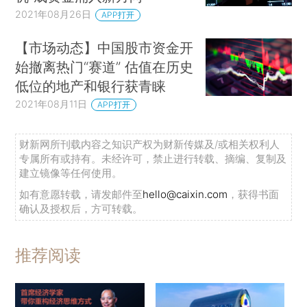
2021年08月26日
APP打开
【市场动态】中国股市资金开
始撤离热门“赛道” 估值在历史
低位的地产和银行获青睐
2021年08月11日
APP打开
财新网所刊载内容之知识产权为财新传媒及/或相关权利人
专属所有或持有。未经许可，禁止进行转载、摘编、复制及
建立镜像等任何使用。
如有意愿转载，请发邮件至
hello@caixin.com
，获得书面
确认及授权后，方可转载。
推荐阅读