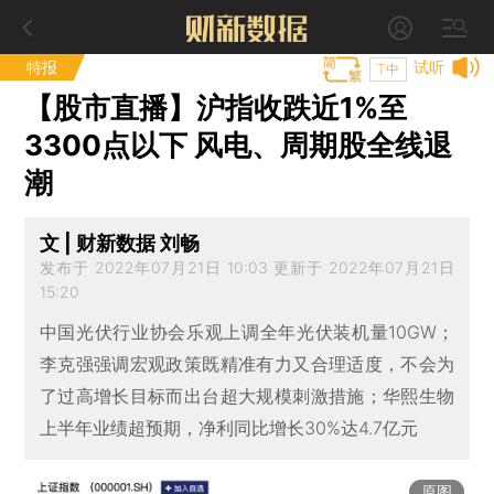
特报
试听
T中
【股市直播】沪指收跌近1%至
3300点以下 风电、周期股全线退
潮
文 | 财新数据 刘畅
发布于 2022年07月21日 10:03 更新于 2022年07月21日
15:20
中国光伏行业协会乐观上调全年光伏装机量10GW；
李克强强调宏观政策既精准有力又合理适度，不会为
了过高增长目标而出台超大规模刺激措施；华熙生物
上半年业绩超预期，净利同比增长30%达4.7亿元
原图