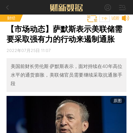
财经
试听
T中
【市场动态】萨默斯表示美联储需
要采取强有力的行动来遏制通胀
2022年07月25日 11:07
美国前财长劳伦斯·萨默斯表示，面对持续在40年高位
水平的通货膨胀，美联储官员需要继续采取抗通胀手
段
原图