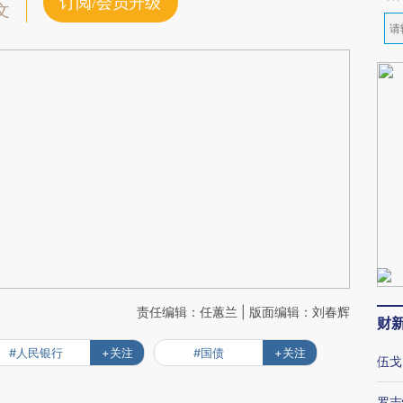
订阅/会员升级
文
责任编辑：任蕙兰 | 版面编辑：刘春辉
财
#人民银行
+关注
#国债
+关注
伍戈
罗志