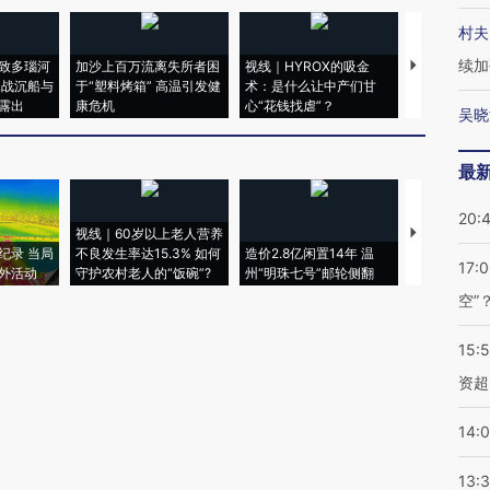
村夫
续加
致多瑙河
加沙上百万流离失所者困
视线｜HYROX的吸金
马航飞行员
二战沉船与
于“塑料烤箱” 高温引发健
术：是什么让中产们甘
粒摇头丸 尿
露出
康危机
心“花钱找虐”？
毒品
吴晓
最
20:
视线｜60岁以上老人营养
特朗普出席
纪录 当局
不良发生率达15.3% 如何
造价2.8亿闲置14年 温
睡引争议 白
17:
外活动
守护农村老人的“饭碗”?
州“明珠七号”邮轮侧翻
者“堕落的白
空”
15:
资超
14:
13: