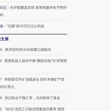
日记
：
长护险覆盖全国 筹资和服务给予将持
码
跨国走私7万
视线｜被称为“蟑螂”的印
视线｜“入侵”还是“人道危
检体内含3种
度Z世代 用街头抗争将教
机”？难民潮撕裂西班牙
秘鲁纳斯
育部长拱下台
飞地休达
13人遇难
波
：
“沉睡”的10万亿元公积金
新文章
46
离岸信托90天补税窗口期疑问
葬礼疑似打瞌
视线｜极端高温致多瑙河
视线｜不
宫怒斥批评
38岁梅西上演帽子戏法
水位跌破纪录 二战沉船与
围棋失利
00
普渡机器人如何平衡“脚踏实地”与“仰望星
痴”
阿根廷3-0阿尔及利亚
猛犸象化石接连露出
兹奖得主
？
57
特朗普召开矿业圆桌会 拟向关键矿产投
20亿美元
09
美日联合干预汇率，为何影响了黄金
32
“90后”农民工讨薪涉刑案发回重审 因部