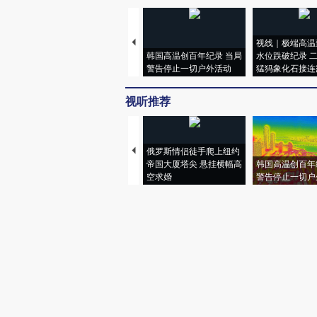
视线｜极端高温
韩国高温创百年纪录 当局
水位跌破纪录 
警告停止一切户外活动
猛犸象化石接连
视听推荐
俄罗斯情侣徒手爬上纽约
帝国大厦塔尖 悬挂横幅高
韩国高温创百年
空求婚
警告停止一切户