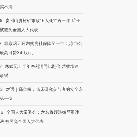
实不清
36
贵州山脚树矿难致16人死亡近三年 矿长
被罢免全国人大代表
2
非京籍五环内购房社保降至一年 北京市公
最高可贷340万元
7
寒武纪上半年净利润同比翻倍 营收增速
放缓
53
对话｜邱仁宗：临床研究参与者的安全永
第一位
06
全国人大常委会：六名将领涉嫌严重违
法 被罢免全国人大代表