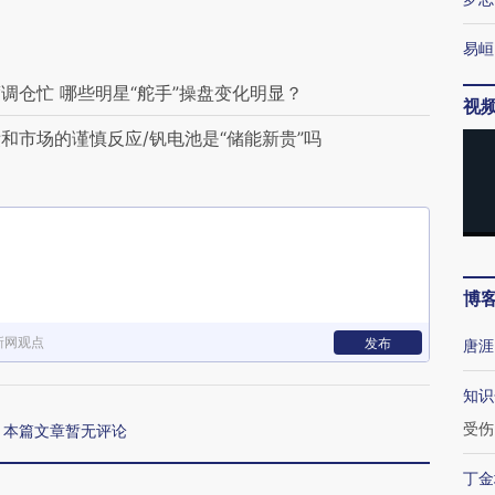
易峘
调仓忙 哪些明星“舵手”操盘变化明显？
视
和市场的谨慎反应/钒电池是“储能新贵”吗
博
新网观点
发布
唐涯
知识
受伤
本篇文章暂无评论
丁金