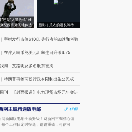
侵”还是“人道危机” 难
撕裂西班牙飞地休达
显影｜瓜农的漫长等待
｜
宇树发行市值610亿 先行者的加速和考验
｜
在岸人民币兑美元汇率连日升破6.75
我闻
｜
艾路明及多名股东被拘
｜
特朗普再签两份行政令限制出生公民权
周刊
｜
【封面报道】电力现货市场元年突进
新网主编精选版电邮
样例
新网新闻版电邮全新升级！财新网主编精心编
，每个工作日定时投递，篇篇重磅，可信可
。