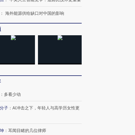
：
海外能源供给缺口对中国的影响
频
客
：
多看少动
分子
：
AI冲击之下，年轻人与高学历女性更
坤
：
耳闻目睹的几位律师