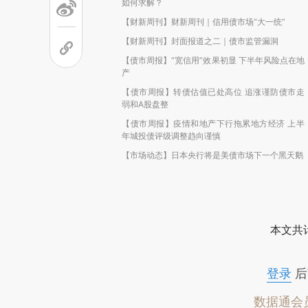
如何求解？
【财新周刊】财新周刊｜信用债市场“大一统”
【财新周刊】封面报道之二｜债市监管漏洞
【债市周报】“宽信用”效果初显 下半年风险点在地
产
【债市周报】转债估值已处高位 追涨谨防债市走
弱和A股盘整
【债市周报】疫情和地产下行拖累地方经济 上半
年城投债评级调整趋向谨慎
【市场动态】日本央行将是美债市场下一个黑天鹅
本文共计
登录
后
数据通会