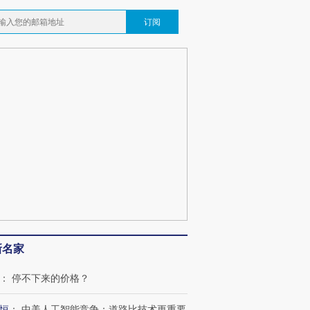
订阅
新名家
：
停不下来的价格？
恒
：
中美人工智能竞争：道路比技术更重要