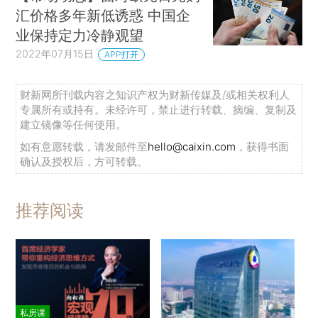
汇价格多年新低诱惑 中国企
业保持定力冷静观望
2022年07月15日
APP打开
财新网所刊载内容之知识产权为财新传媒及/或相关权利人
专属所有或持有。未经许可，禁止进行转载、摘编、复制及
建立镜像等任何使用。
如有意愿转载，请发邮件至
hello@caixin.com
，获得书面
确认及授权后，方可转载。
推荐阅读
私房课