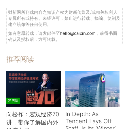
财新网所刊载内容之知识产权为财新传媒及/或相关权利人
专属所有或持有。未经许可，禁止进行转载、摘编、复制及
建立镜像等任何使用。
如有意愿转载，请发邮件至
hello@caixin.com
，获得书面
确认及授权后，方可转载。
推荐阅读
私房课
In Depth: As
向松祚：宏观经济70
Tencent Lays Off
讲，带你了解国内外
Staff, Is Its ‘Winter’