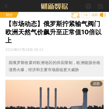
财经
试听
T中
【市场动态】俄罗斯拧紧输气阀门
欧洲天然气价飙升至正常值10倍以
上
2022年07月28日 08:22
因俄罗斯收紧对欧洲地区的供应限制，欧洲能源价格
涨势火爆，经济和主要市场面临更大威胁
原图