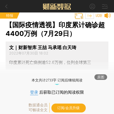
特报
试听
T中
【国际疫情透视】印度累计确诊超
4400万例（7月29日）
文｜财新智库 王喆 马承瑶 白天琦
2022年07月30日 18:02
印度累计死亡病例逾52.6万例，位列全球第三
原图
本文共计2733字 订阅后继续阅读
登录
后获取已订阅的阅读权限
数据通会员
订阅/会员升级
可畅读全文