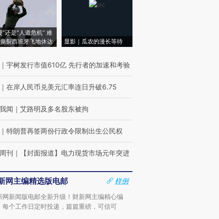
侵”还是“人道危机” 难
撕裂西班牙飞地休达
显影｜瓜农的漫长等待
｜
宇树发行市值610亿 先行者的加速和考验
｜
在岸人民币兑美元汇率连日升破6.75
我闻
｜
艾路明及多名股东被拘
｜
特朗普再签两份行政令限制出生公民权
周刊
｜
【封面报道】电力现货市场元年突进
新网主编精选版电邮
样例
新网新闻版电邮全新升级！财新网主编精心编
，每个工作日定时投递，篇篇重磅，可信可
。