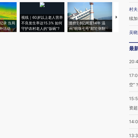
村夫
视线｜60岁以上老人营养
特朗普出席
续加
纪录 当局
不良发生率达15.3% 如何
造价2.8亿闲置14年 温
睡引争议 白
外活动
守护农村老人的“饭碗”?
州“明珠七号”邮轮侧翻
者“堕落的白
吴晓
最
20:
17:
空”
15:
资超
14:
13: