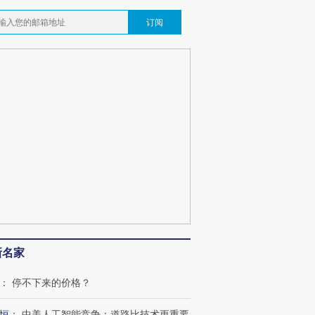
订阅
新名家
：
停不下来的价格？
恒
：
中美人工智能竞争：道路比技术更重要