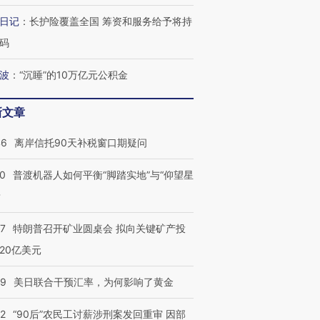
日记
：
长护险覆盖全国 筹资和服务给予将持
葬礼疑似打瞌
视线｜极端高温致多瑙河
视线｜不
码
宫怒斥批评
38岁梅西上演帽子戏法
水位跌破纪录 二战沉船与
围棋失利
痴”
阿根廷3-0阿尔及利亚
猛犸象化石接连露出
兹奖得主
波
：
“沉睡”的10万亿元公积金
新文章
46
离岸信托90天补税窗口期疑问
00
普渡机器人如何平衡“脚踏实地”与“仰望星
？
57
特朗普召开矿业圆桌会 拟向关键矿产投
20亿美元
09
美日联合干预汇率，为何影响了黄金
32
“90后”农民工讨薪涉刑案发回重审 因部