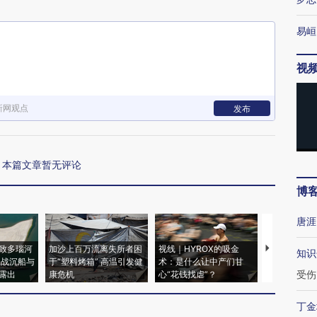
易峘
视
新网观点
发布
本篇文章暂无评论
博
唐涯
致多瑙河
加沙上百万流离失所者困
视线｜HYROX的吸金
马航飞行员
知识
二战沉船与
于“塑料烤箱” 高温引发健
术：是什么让中产们甘
粒摇头丸 尿
受伤
露出
康危机
心“花钱找虐”？
毒品
丁金