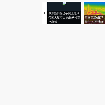
俄罗斯情侣徒手爬上纽约
帝国大厦塔尖 悬挂横幅高
韩国高温创百年
空求婚
警告停止一切户