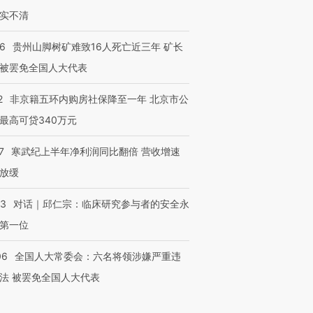
实不清
36
贵州山脚树矿难致16人死亡近三年 矿长
被罢免全国人大代表
2
非京籍五环内购房社保降至一年 北京市公
最高可贷340万元
7
寒武纪上半年净利润同比翻倍 营收增速
放缓
53
对话｜邱仁宗：临床研究参与者的安全永
第一位
06
全国人大常委会：六名将领涉嫌严重违
法 被罢免全国人大代表