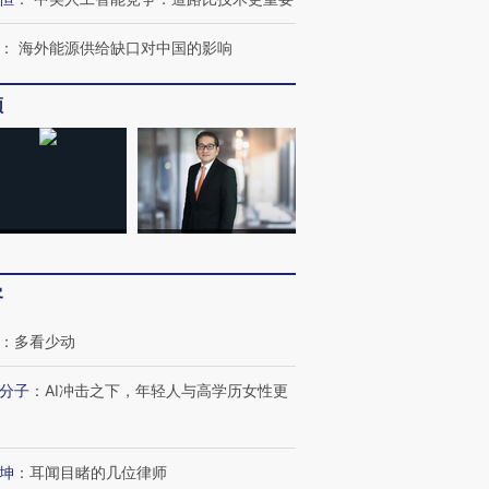
：
海外能源供给缺口对中国的影响
频
客
：
多看少动
跨国走私7万
视线｜被称为“蟑螂”的印
视线｜“入侵”还是“人道危
分子
：
AI冲击之下，年轻人与高学历女性更
检体内含3种
度Z世代 用街头抗争将教
机”？难民潮撕裂西班牙
秘鲁纳斯
育部长拱下台
飞地休达
13人遇难
坤
：
耳闻目睹的几位律师