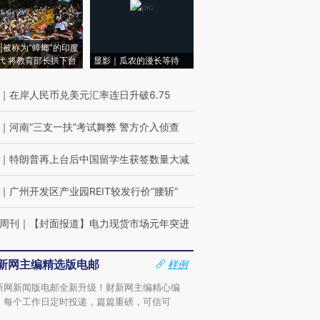
|被称为“蟑螂”的印度
代 将教育部长拱下台
显影｜瓜农的漫长等待
｜
在岸人民币兑美元汇率连日升破6.75
｜
河南“三支一扶”考试舞弊 警方介入侦查
｜
特朗普再上台后中国留学生获签数量大减
｜
广州开发区产业园REIT较发行价“腰斩”
周刊
｜
【封面报道】电力现货市场元年突进
新网主编精选版电邮
样例
新网新闻版电邮全新升级！财新网主编精心编
，每个工作日定时投递，篇篇重磅，可信可
。