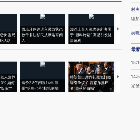
村夫
续加
吴晓
最
15:1
14:
光伏
14:
撬动
14:0
路径