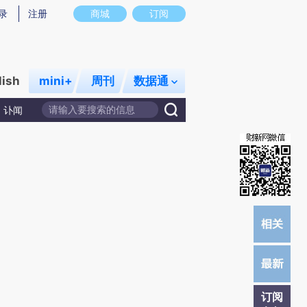
录
注册
商城
订阅
lish
mini+
周刊
数据通
讣闻
订阅