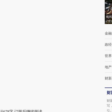
视线
Z世
金融
政经
世界
地产
财新
财
财
写
引
计678字 订阅后继续阅读