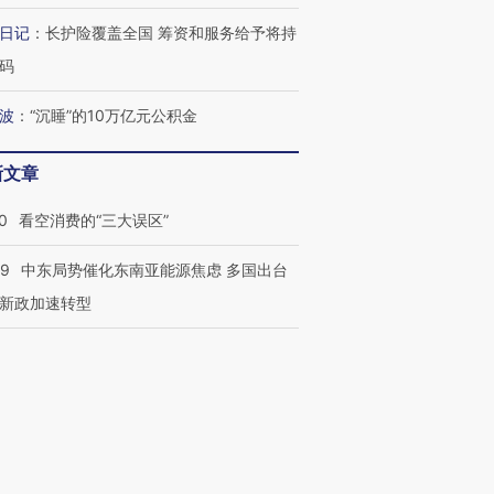
日记
：
长护险覆盖全国 筹资和服务给予将持
码
波
：
“沉睡”的10万亿元公积金
新文章
0
看空消费的“三大误区”
59
中东局势催化东南亚能源焦虑 多国出台
新政加速转型
05
分析｜贝森特操盘稳日元，操作巧思能否
美日货币基本面
1
从美国“最新十佳”看纯财富管理公司发展