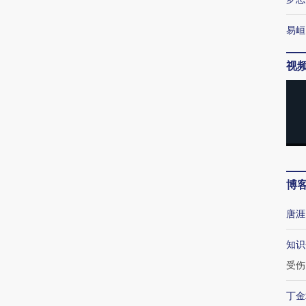
责任编辑：赵甜甜 | 版面编辑：石溪升
易峘
流失加剧 更多责任得由孙正义一肩承担
视
受到冲击 联营公司境内债回售事宜引发担忧
西班牙休达进入紧急状态
加沙上百万流离失所者困
马航飞行员
纪录 当局
数千非法移民从摩洛哥闯
于“塑料烤箱” 高温引发健
粒摇头丸 尿
博
外活动
入
康危机
毒品
唐涯
知识
受伤
上老人营养
特朗普出席葬礼疑似打瞌
视线｜全球
3% 如何
造价2.8亿闲置14年 温
睡引争议 白宫怒斥批评
97个 印度如
丁金
饭碗”?
州“明珠七号”邮轮侧翻
者“堕落的白痴”
的夏天