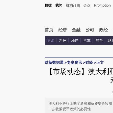
数据
我闻
机构订阅
会议
Promotion
首页
经济
金融
公司
政经
更多
科技
地产
汽车
消费
能
财新数据通
>
专享资讯
>
财经
>
正文
【市场动态】澳大利
澳大利亚央行上调了通胀和薪资增长预测，
一步收紧货币政策的必要性