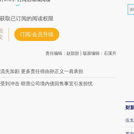
获取已订阅的阅读权限
员
订阅/会员升级
文
财
伍戈
罗志