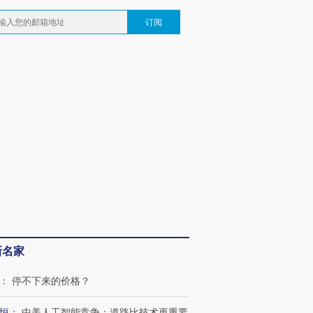
订阅
新名家
：
停不下来的价格？
恒
：
中美人工智能竞争：道路比技术更重要