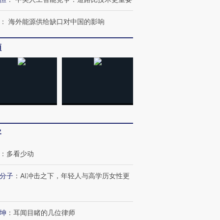
：
海外能源供给缺口对中国的影响
频
跨国走私7万
视线｜HYROX的吸金
视线｜被
检体内含3种
术：是什么让中产们甘
泽连斯基密集出访美英 索
度Z世代
客
心“花钱找虐”？
要防空导弹“救急”
育部长拱
：
多看少动
分子
：
AI冲击之下，年轻人与高学历女性更
最热百城独占
视线｜不考竞赛的王虹、
何熬过48°C
38岁梅西上演帽子戏法
围棋失利的邓煜 两位菲尔
习近平抵
坤
：
耳闻目睹的几位律师
阿根廷3-0阿尔及利亚
兹奖得主的“非天才”拼图
再访朝鲜