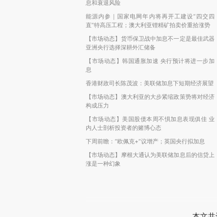
息和衰退风险
能源内参｜国家电网年内将再开工建设“四交四
直”特高压工程；澳大利亚锂精矿拍卖价重拾涨势
【市场动态】货币保卫战中加息不一定是最佳武器
亚洲央行选择深耕外汇储备
【市场动态】韩国通胀加速 央行预计将进一步加
息
香港财政司长陈茂波：美联储加息下短期经济展望
【市场动态】澳大利亚的大步紧缩政策势将对经济
构成压力
【市场动态】美国股债本周不惧加息表现俱佳 业
内人士剖析投资者的赌博心态
下周前瞻：“欧佩克+”议增产；英国央行拟加息
【市场动态】摩根大通认为美联储加息后的信贷上
涨是一种幻象
本文共