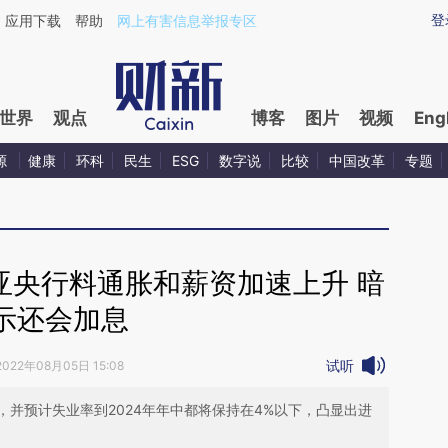
登
应用下载
帮助
网上有害信息举报专区
世界
观点
博客
图片
视频
Eng
源
健康
环科
民生
ESG
数字说
比较
中国改革
专题
亚央行料通胀和薪资加速上升 暗
示还会加息
试听
2022年08月05日 15:08
并预计失业率到2024年年中都将保持在4%以下，凸显出进