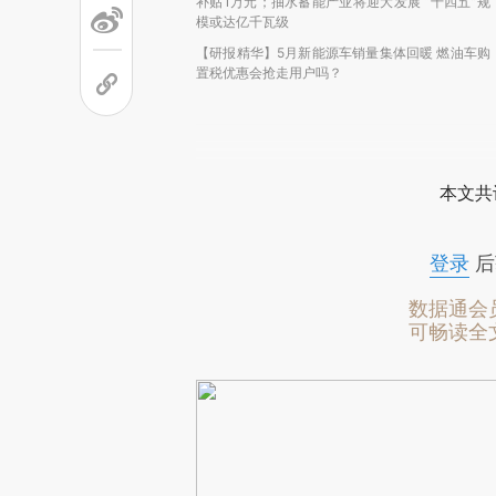
补贴1万元；抽水蓄能产业将迎大发展 “十四五”规
模或达亿千瓦级
【研报精华】5月新能源车销量集体回暖 燃油车购
置税优惠会抢走用户吗？
本文共
登录
后
数据通会
可畅读全