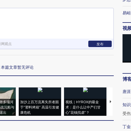
易峘
视
新网观点
发布
本篇文章暂无评论
博
唐涯
致多瑙河
加沙上百万流离失所者困
视线｜HYROX的吸金
马航飞行员
知识
二战沉船与
于“塑料烤箱” 高温引发健
术：是什么让中产们甘
粒摇头丸 尿
露出
康危机
心“花钱找虐”？
毒品
受伤
丁金