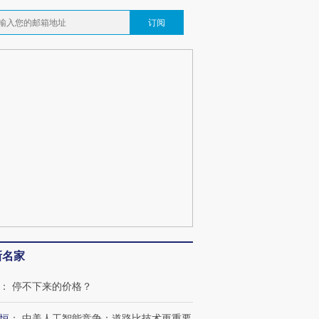
订阅
新名家
：
停不下来的价格？
恒
：
中美人工智能竞争：道路比技术更重要