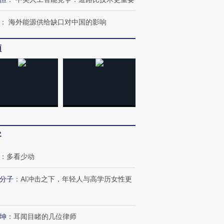
：
海外能源供给缺口对中国的影响
频
客
：
多看少动
跨国走私7万
视线｜被称为“蟑螂”的印
视线｜“入侵”还是“人道危
分子
：
AI冲击之下，年轻人与高学历女性更
检体内含3种
度Z世代 用街头抗争将教
机”？难民潮撕裂西班牙
秘鲁纳斯
育部长拱下台
飞地休达
13人遇难
坤
：
耳闻目睹的几位律师