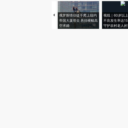
俄罗斯情侣徒手爬上纽约
视线｜60岁以
帝国大厦塔尖 悬挂横幅高
不良发生率达15.
空求婚
守护农村老人的“