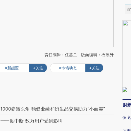
责任编辑：任蕙兰 | 版面编辑：石溪升
#新能源
+关注
#市场动态
+关注
财
000崭露头角 稳健业绩和衍生品交易助力“小而美”
伍戈
一一度中断 数万用户受到影响
罗志