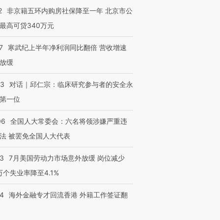
2
非京籍五环内购房社保降至一年 北京市公
最高可贷340万元
7
寒武纪上半年净利润同比翻倍 营收增速
放缓
53
对话｜邱仁宗：临床研究参与者的安全永
第一位
06
全国人大常委会：六名将领涉嫌严重违
法 被罢免全国人大代表
43
7月美国劳动力市场意外放缓 岗位减少
3万个失业率降至4.1%
14
海外金融专才回流香港 外籍工作签证翻