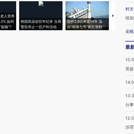
村夫
上老人营养
特朗普出席
续加
3% 如何
韩国高温创百年纪录 当局
造价2.8亿闲置14年 温
睡引争议 白
饭碗”?
警告停止一切户外活动
州“明珠七号”邮轮侧翻
者“堕落的白
吴晓
最
15:
资超
14:
13:
分事
12:
涉罪