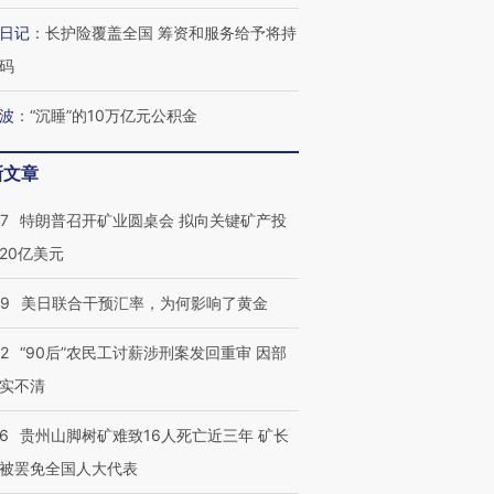
日记
：
长护险覆盖全国 筹资和服务给予将持
葬礼疑似打瞌
视线｜极端高温致多瑙河
视线｜不
码
宫怒斥批评
38岁梅西上演帽子戏法
水位跌破纪录 二战沉船与
围棋失利
痴”
阿根廷3-0阿尔及利亚
猛犸象化石接连露出
兹奖得主
波
：
“沉睡”的10万亿元公积金
新文章
57
特朗普召开矿业圆桌会 拟向关键矿产投
20亿美元
09
美日联合干预汇率，为何影响了黄金
32
“90后”农民工讨薪涉刑案发回重审 因部
实不清
36
贵州山脚树矿难致16人死亡近三年 矿长
被罢免全国人大代表