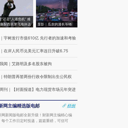
侵”还是“人道危机” 难
撕裂西班牙飞地休达
显影｜瓜农的漫长等待
｜
宇树发行市值610亿 先行者的加速和考验
｜
在岸人民币兑美元汇率连日升破6.75
我闻
｜
艾路明及多名股东被拘
｜
特朗普再签两份行政令限制出生公民权
周刊
｜
【封面报道】电力现货市场元年突进
新网主编精选版电邮
样例
新网新闻版电邮全新升级！财新网主编精心编
，每个工作日定时投递，篇篇重磅，可信可
。