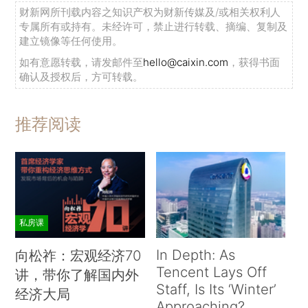
财新网所刊载内容之知识产权为财新传媒及/或相关权利人
专属所有或持有。未经许可，禁止进行转载、摘编、复制及
建立镜像等任何使用。
如有意愿转载，请发邮件至
hello@caixin.com
，获得书面
确认及授权后，方可转载。
推荐阅读
私房课
In Depth: As
向松祚：宏观经济70
Tencent Lays Off
讲，带你了解国内外
Staff, Is Its ‘Winter’
经济大局
Approaching?