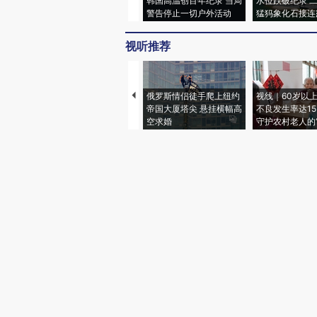
韩国高温创百年纪录 当局
水位跌破纪录 
警告停止一切户外活动
猛犸象化石接连
视听推荐
俄罗斯情侣徒手爬上纽约
视线｜60岁以
帝国大厦塔尖 悬挂横幅高
不良发生率达15.
空求婚
守护农村老人的“