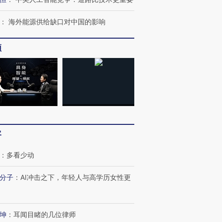
：
海外能源供给缺口对中国的影响
频
客
：
多看少动
分子
：
AI冲击之下，年轻人与高学历女性更
跨国走私7万
视线｜被称为“蟑螂”的印
视线｜“入侵”还是“人道危
坤
：
耳闻目睹的几位律师