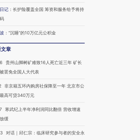
检体内含3种
度Z世代 用街头抗争将教
机”？难民潮撕裂西班牙
秘鲁纳斯
育部长拱下台
飞地休达
13人遇难
日记
：
长护险覆盖全国 筹资和服务给予将持
码
波
：
“沉睡”的10万亿元公积金
葬礼疑似打瞌
视线｜极端高温致多瑙河
视线｜不
宫怒斥批评
38岁梅西上演帽子戏法
水位跌破纪录 二战沉船与
围棋失利
新文章
痴”
阿根廷3-0阿尔及利亚
猛犸象化石接连露出
兹奖得主
36
贵州山脚树矿难致16人死亡近三年 矿长
被罢免全国人大代表
2
非京籍五环内购房社保降至一年 北京市公
最高可贷340万元
7
寒武纪上半年净利润同比翻倍 营收增速
放缓
53
对话｜邱仁宗：临床研究参与者的安全永