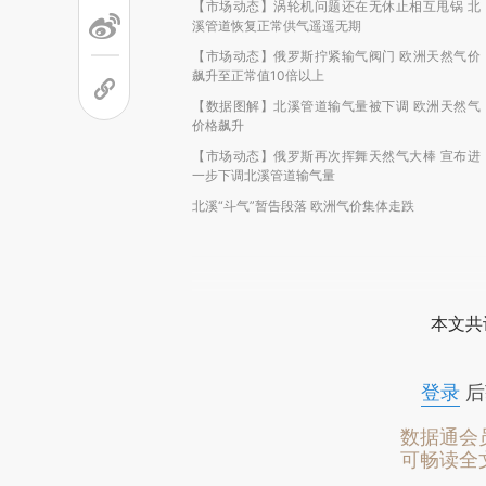
【市场动态】涡轮机问题还在无休止相互甩锅 北
溪管道恢复正常供气遥遥无期
【市场动态】俄罗斯拧紧输气阀门 欧洲天然气价
飙升至正常值10倍以上
【数据图解】北溪管道输气量被下调 欧洲天然气
价格飙升
【市场动态】俄罗斯再次挥舞天然气大棒 宣布进
一步下调北溪管道输气量
北溪“斗气”暂告段落 欧洲气价集体走跌
本文共
登录
后
数据通会
可畅读全