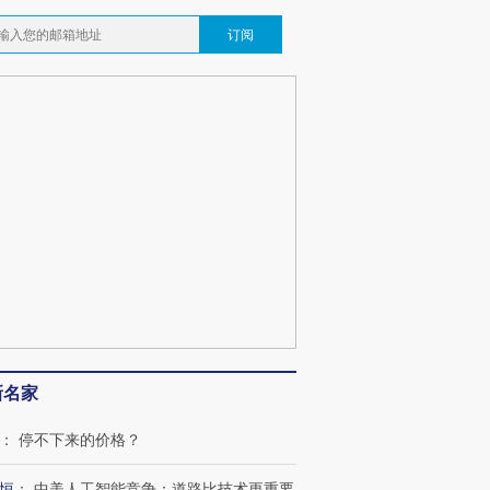
订阅
新名家
：
停不下来的价格？
恒
：
中美人工智能竞争：道路比技术更重要