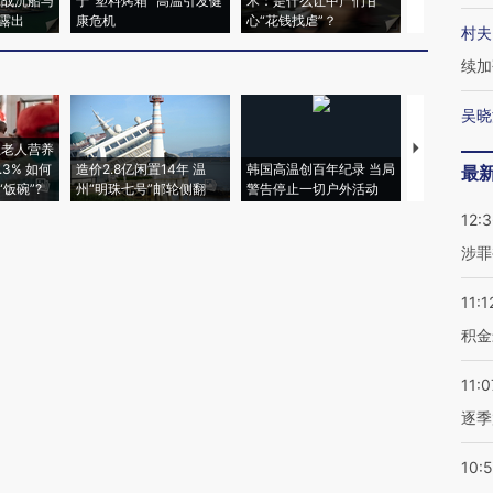
二战沉船与
于“塑料烤箱” 高温引发健
术：是什么让中产们甘
粒摇头丸 尿
露出
康危机
心“花钱找虐”？
毒品
村夫
续加
吴晓
上老人营养
特朗普出席
3% 如何
造价2.8亿闲置14年 温
韩国高温创百年纪录 当局
睡引争议 白
最
饭碗”?
州“明珠七号”邮轮侧翻
警告停止一切户外活动
者“堕落的白
12:
涉罪
11:1
积金
11:0
逐季
10: