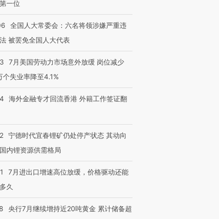
第一位
06
全国人大常委会：六名将领涉嫌严重违
法 被罢免全国人大代表
43
7月美国劳动力市场意外放缓 岗位减少
3万个失业率降至4.1%
14
海外金融专才回流香港 外籍工作签证翻
2
宁德时代宜春锂矿仍处停产状态 其动向
国内锂资源供需格局
1
7月进出口增速高位放缓，价格驱动还能
多久
8
央行7月继续增持近20吨黄金 累计储备超