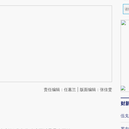
责任编辑：任蕙兰 | 版面编辑：张佳雯
财
伍戈
罗志