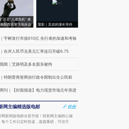
侵”还是“人道危机” 难
撕裂西班牙飞地休达
显影｜瓜农的漫长等待
｜
宇树发行市值610亿 先行者的加速和考验
｜
在岸人民币兑美元汇率连日升破6.75
我闻
｜
艾路明及多名股东被拘
｜
特朗普再签两份行政令限制出生公民权
周刊
｜
【封面报道】电力现货市场元年突进
新网主编精选版电邮
样例
新网新闻版电邮全新升级！财新网主编精心编
，每个工作日定时投递，篇篇重磅，可信可
。