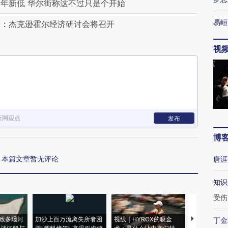
年新低 华尔街称这不过只是个开始
易峘
瞻：杰克逊霍尔经济研讨会将召开
视
新网观点
发布
博
本篇文章暂无评论
唐涯
知识
受伤
致多瑙河
加沙上百万流离失所者困
视线｜HYROX的吸金
马航飞行员
丁金