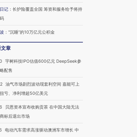
日记
：
长护险覆盖全国 筹资和服务给予将持
码
最热百城独占
视线｜不考竞赛的王虹、
何熬过48°C
38岁梅西上演帽子戏法
围棋失利的邓煜 两位菲尔
习近平抵
波
：
“沉睡”的10万亿元公积金
阿根廷3-0阿尔及利亚
兹奖得主的“非天才”拼图
再访朝鲜
新文章
0
宇树科技IPO估值600亿元 DeepSeek参
略配售
22
油气市场剧烈波动现套利空间 嘉能可上
扭亏、净利增超50亿美元
6
贝恩资本宣布收购贡茶 在中国大陆无法
商标后退出市场
6
电动汽车需求高涨驱动澳洲车市增长 中