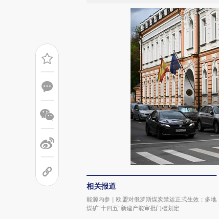
相关报道
能源内参｜欧盟对俄罗斯煤炭禁运正式生效；多地
煤矿“十四五”新建产能审批门槛划定