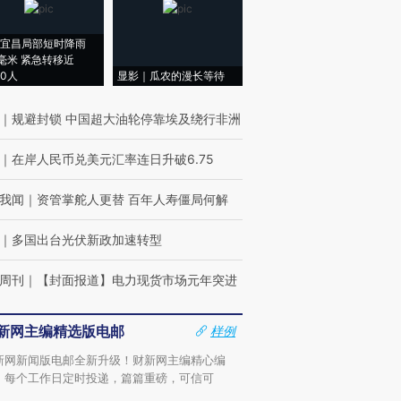
宜昌局部短时降雨
8毫米 紧急转移近
00人
显影｜瓜农的漫长等待
｜
规避封锁 中国超大油轮停靠埃及绕行非洲
｜
在岸人民币兑美元汇率连日升破6.75
我闻
｜
资管掌舵人更替 百年人寿僵局何解
｜
多国出台光伏新政加速转型
周刊
｜
【封面报道】电力现货市场元年突进
新网主编精选版电邮
样例
新网新闻版电邮全新升级！财新网主编精心编
，每个工作日定时投递，篇篇重磅，可信可
。