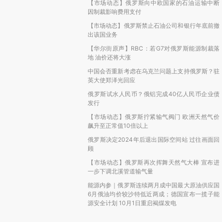
【市场动态】俄罗斯向中欧国家的石油运输中断
因制裁影响费用支付
【市场动态】俄罗斯禁止石油公司和银行年底前撤
出该国业务
【华尔街原声】RBC：若G7对俄罗斯能源制裁落
地 油价还将大涨
中国会否重新考虑在乌克兰问题上支持俄罗斯？驻
英大使郑泽光回应
俄罗斯试水人民币？俄铝完成40亿人民币企业债
发行
【市场动态】俄罗斯拧紧输气阀门 欧洲天然气价
飙升至正常值10倍以上
俄罗斯决定2024年后退出国际空间站 过往画面回
顾
【市场动态】俄罗斯再次挥舞天然气大棒 宣布进
一步下调北溪管道输气量
能源内参｜俄罗斯连续两月成中国最大原油供应国
6月俄油均价较沙特低近两成；德国宣布一揽子能
源安全计划 10月1日重启褐煤发电