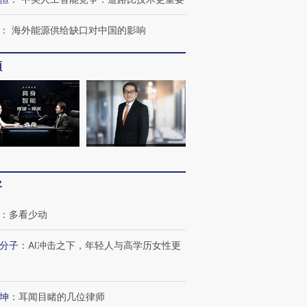
：
海外能源供给缺口对中国的影响
频
客
：
多看少动
分子
：
AI冲击之下，年轻人与高学历女性更
OX的吸金
马航飞行员跨国走私7万
视线｜被称为“蟑螂”的印
让中产们甘
粒摇头丸 尿检体内含3种
度Z世代 用街头抗争将教
秘鲁纳斯
”？
毒品
育部长拱下台
13人遇难
坤
：
耳闻目睹的几位律师