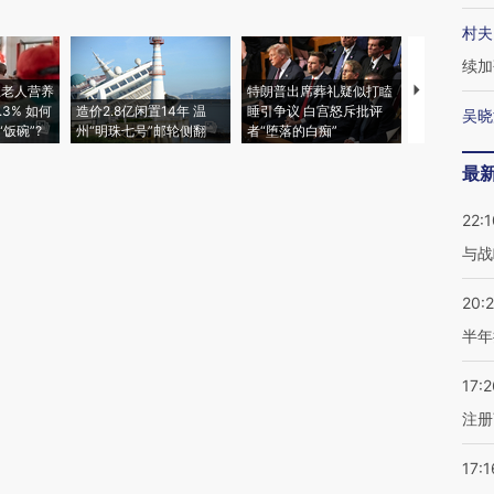
村夫
续加
上老人营养
特朗普出席葬礼疑似打瞌
视线｜全球
3% 如何
造价2.8亿闲置14年 温
睡引争议 白宫怒斥批评
97个 印度如
吴晓
饭碗”?
州“明珠七号”邮轮侧翻
者“堕落的白痴”
的夏天
最
22:1
与战
20:
半年
17:2
注册
17:1