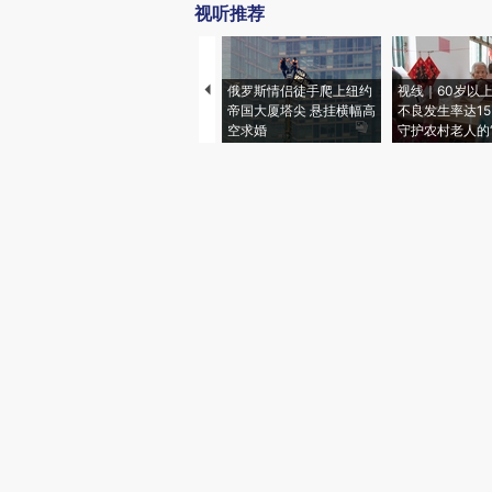
视听推荐
俄罗斯情侣徒手爬上纽约
视线｜60岁以
帝国大厦塔尖 悬挂横幅高
不良发生率达15.
空求婚
守护农村老人的“