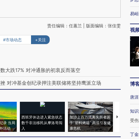
易峘
责任编辑：任蕙兰 | 版面编辑：张佳雯
视
#市场动态
+关注
数大跌17% 对冲通胀的初衷反而落空
挫 对冲基金创纪录押注美联储将坚持鹰派立场
博
唐涯
知识
西班牙休达进入紧急状态
加沙上百万流离失所者困
视线｜HYR
受伤
纪录 当局
数千非法移民从摩洛哥闯
于“塑料烤箱” 高温引发健
术：是什么
外活动
入
康危机
心“花钱找虐
丁金