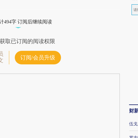
计494字 订阅后继续阅读
获取已订阅的阅读权限
员
订阅/会员升级
文
财
伍戈
罗志