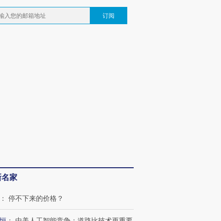
订阅
新名家
：
停不下来的价格？
恒
：
中美人工智能竞争：道路比技术更重要