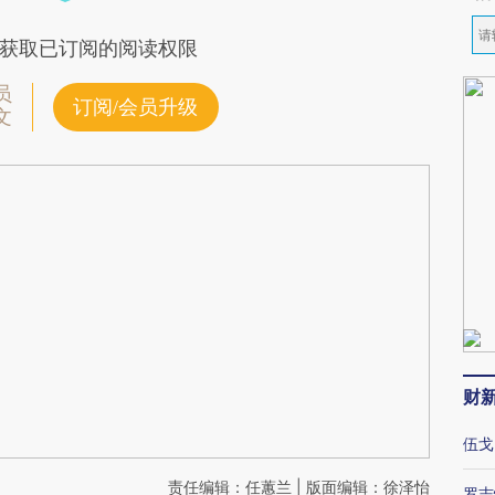
获取已订阅的阅读权限
员
订阅/会员升级
文
财
伍戈
责任编辑：任蕙兰 | 版面编辑：徐泽怡
罗志