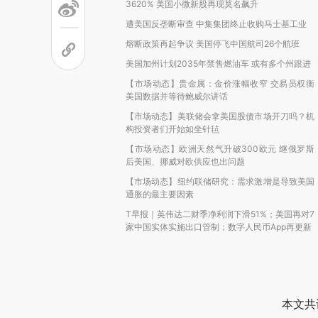
3620% 美国小微新股再现莫名飙升
遭美国反垄断审查 中集集团终止收购马士基工业
熔断政策再起争议 美国停飞中国航司26个航班
美国加州计划2035年禁售燃油车 或有多个州跟进
【市场动态】贵金属：金价涨幅收窄 交易员权衡
美国数据并等待鲍威尔讲话
【市场动态】美联储会拿美国股债市场开刀吗？机
构投资者们开始如坐针毡
【市场动态】欧洲天然气升破300欧元 继俄罗斯
后美国、挪威对欧供应也出问题
【市场动态】纽约联储研究：需求激增是导致美国
通胀的最主要因素
T早报｜英伟达二财季净利润下滑51%；美国再对7
家中国实体实施出口管制；数字人民币App再更新
本文共