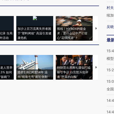
村夫
续加
吴晓
加沙上百万流离失所者困
视线｜HYROX的吸金
马航飞行员
纪录 当局
于“塑料烤箱” 高温引发健
术：是什么让中产们甘
粒摇头丸 尿
外活动
康危机
心“花钱找虐”？
毒品
最
15:
模型
上老人营养
特朗普出席葬礼疑似打瞌
视线｜全球
15:2
3% 如何
造价2.8亿闲置14年 温
睡引争议 白宫怒斥批评
97个 印度如
饭碗”?
州“明珠七号”邮轮侧翻
者“堕落的白痴”
的夏天
15:
全国
14:
14: