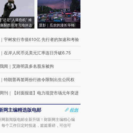
侵”还是“人道危机” 难
撕裂西班牙飞地休达
显影｜瓜农的漫长等待
｜
宇树发行市值610亿 先行者的加速和考验
｜
在岸人民币兑美元汇率连日升破6.75
我闻
｜
艾路明及多名股东被拘
｜
特朗普再签两份行政令限制出生公民权
周刊
｜
【封面报道】电力现货市场元年突进
新网主编精选版电邮
样例
新网新闻版电邮全新升级！财新网主编精心编
，每个工作日定时投递，篇篇重磅，可信可
。