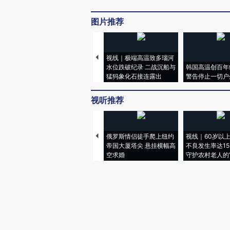
图片推荐
视线｜极端高温致多瑙河
水位跌破纪录 二战沉船与
韩国高温创百年
猛犸象化石接连露出
警告停止一切户
视听推荐
俄罗斯情侣徒手爬上纽约
视线｜60岁以
帝国大厦塔尖 悬挂横幅高
不良发生率达15.
空求婚
守护农村老人的“