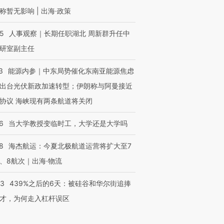
称暂无影响 | 出海·政策
25
人事观察｜长期任职湖北 周新群升任中
研室副主任
3
能源内参｜中东局势催化东南亚能源焦虑
出台光伏新政加速转型；伊朗称与阿曼接近
协议 海峡现有两条航道将关闭
6
当大学教授变临时工，大学还是大学吗
8
海杰航运：今夏北极航道运营将扩大至7
、8航次｜出海·物流
53
439%之后的6天：被硅谷和华尔街追捧
才，为何走入杠杆误区