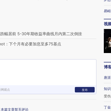
易峘
视
幅居前 5-30年期收益率曲线月内第二次倒挂
ot：下个月有必要加息至多75基点
博
唐涯
知识
新网观点
发布
受伤
丁金
本篇文章暂无评论