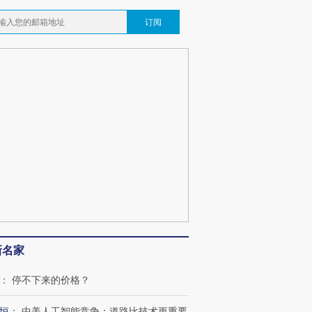
订阅
新名家
：
停不下来的价格？
恒
：
中美人工智能竞争：道路比技术更重要