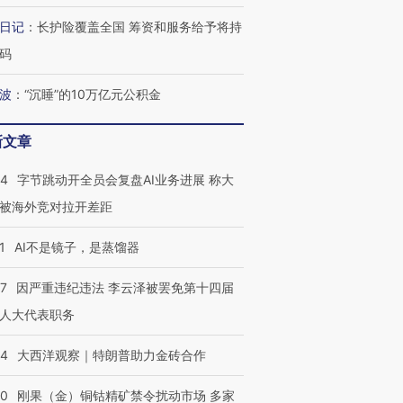
日记
：
长护险覆盖全国 筹资和服务给予将持
码
波
：
“沉睡”的10万亿元公积金
跨国走私7万
视线｜被称为“蟑螂”的印
视线｜“入侵”还是“人道危
检体内含3种
度Z世代 用街头抗争将教
机”？难民潮撕裂西班牙
秘鲁纳斯
育部长拱下台
飞地休达
13人遇难
新文章
44
字节跳动开全员会复盘AI业务进展 称大
被海外竞对拉开差距
最热百城独占
视线｜不考竞赛的王虹、
1
AI不是镜子，是蒸馏器
何熬过48°C
38岁梅西上演帽子戏法
围棋失利的邓煜 两位菲尔
习近平抵
阿根廷3-0阿尔及利亚
兹奖得主的“非天才”拼图
再访朝鲜
07
因严重违纪违法 李云泽被罢免第十四届
人大代表职务
44
大西洋观察｜特朗普助力金砖合作
40
刚果（金）铜钴精矿禁令扰动市场 多家