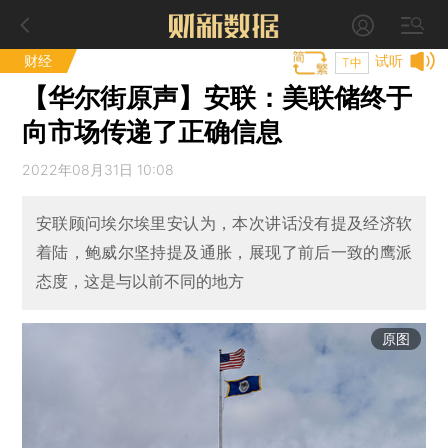
财经
试听
T中
【华尔街原声】安联：美联储终于
向市场传递了正确信息
2022年08月31日 10:08
安联顾问埃尔埃里安认为，本次讲话没有提及经济软
着陆，鲍威尔坚持提及通胀，展现了前后一致的鹰派
态度，这是与以前不同的地方
原图