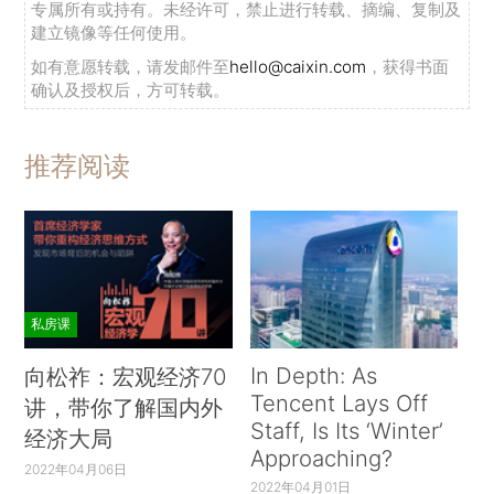
专属所有或持有。未经许可，禁止进行转载、摘编、复制及
建立镜像等任何使用。
如有意愿转载，请发邮件至
hello@caixin.com
，获得书面
确认及授权后，方可转载。
推荐阅读
私房课
In Depth: As
向松祚：宏观经济70
Tencent Lays Off
讲，带你了解国内外
Staff, Is Its ‘Winter’
经济大局
Approaching?
2022年04月06日
2022年04月01日