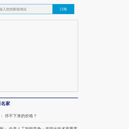
订阅
新名家
：
停不下来的价格？
恒
：
中美人工智能竞争：道路比技术更重要