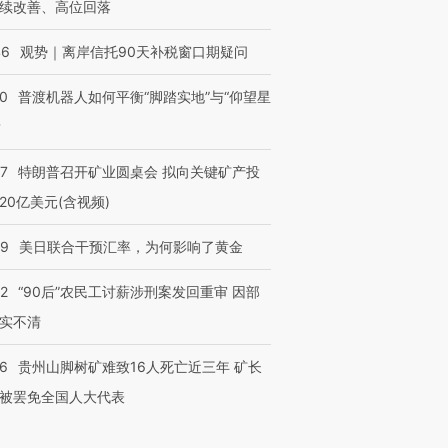
续改善、高位回落
46
观势｜离岸信托90天补税窗口期疑问
00
普渡机器人如何平衡“脚踏实地”与“仰望星
？
57
特朗普召开矿业圆桌会 拟向关键矿产投
20亿美元(含视频)
09
美日联合干预汇率，为何影响了黄金
32
“90后”农民工讨薪涉刑案发回重审 因部
实不清
36
贵州山脚树矿难致16人死亡近三年 矿长
被罢免全国人大代表