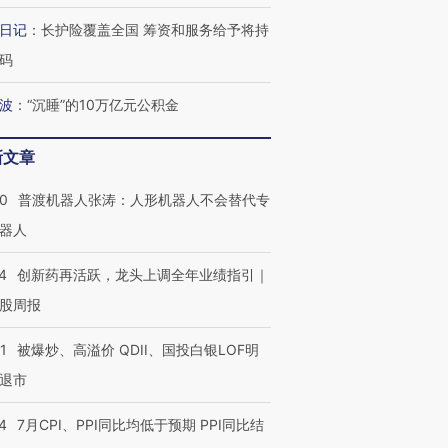
日记
：
长护险覆盖全国 筹资和服务给予将持
码
葬礼疑似打瞌
视线｜极端高温致多瑙河
视线｜不
波
：
“沉睡”的10万亿元公积金
宫怒斥批评
水位跌破纪录 二战沉船与
38岁梅西上演帽子戏法
围棋失利
痴”
猛犸象化石接连露出
阿根廷3-0阿尔及利亚
兹奖得主
新文章
00
普渡机器人张涛：人形机器人不会替代专
器人
4
创新药再活跃，龙头上调全年业绩指引｜
股周报
1
被爆炒、高溢价 QDII、国投白银LOF明
退市
4
7月CPI、PPI同比均低于预期 PPI同比结