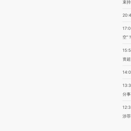
束持
20:
17:
空”
15:
资超
14:
13:
分事
12:
涉罪