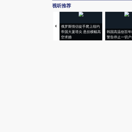
视听推荐
俄罗斯情侣徒手爬上纽约
帝国大厦塔尖 悬挂横幅高
韩国高温创百年
空求婚
警告停止一切户