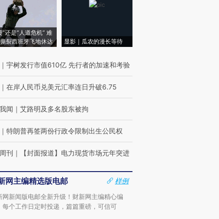
侵”还是“人道危机” 难
撕裂西班牙飞地休达
显影｜瓜农的漫长等待
｜
宇树发行市值610亿 先行者的加速和考验
｜
在岸人民币兑美元汇率连日升破6.75
我闻
｜
艾路明及多名股东被拘
｜
特朗普再签两份行政令限制出生公民权
周刊
｜
【封面报道】电力现货市场元年突进
新网主编精选版电邮
样例
新网新闻版电邮全新升级！财新网主编精心编
，每个工作日定时投递，篇篇重磅，可信可
。