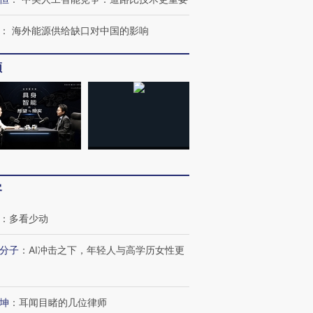
：
海外能源供给缺口对中国的影响
频
客
：
多看少动
分子
：
AI冲击之下，年轻人与高学历女性更
”还是“人道危
湖北宜昌局部短时降雨
哈尔滨遭遇短时极端强降
撕裂西班牙
128毫米 紧急转移近
雨 3小时累计雨量超80毫
秘鲁纳斯
4000人
米
13人遇难
坤
：
耳闻目睹的几位律师