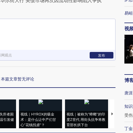
华尔街大行 美债市场再次因流动性影响陷入争执
易峘
视
新网观点
发布
本篇文章暂无评论
博
唐涯
知识
失所者困
视线｜HYROX的吸金
视线｜被称为“蟑螂”的印
视线｜“入侵
受伤
高温引发健
术：是什么让中产们甘
度Z世代 用街头抗争将教
机”？难民潮
心“花钱找虐”？
育部长拱下台
飞地休达
丁金