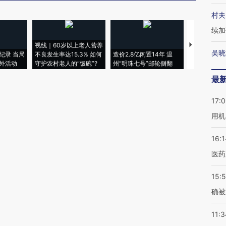
村夫
续加
视线｜60岁以上老人营养
特朗普出席
吴晓
纪录 当局
不良发生率达15.3% 如何
造价2.8亿闲置14年 温
睡引争议 白
外活动
守护农村老人的“饭碗”?
州“明珠七号”邮轮侧翻
者“堕落的白
最
17:
用机
16:1
医药
15:5
确被
11:3