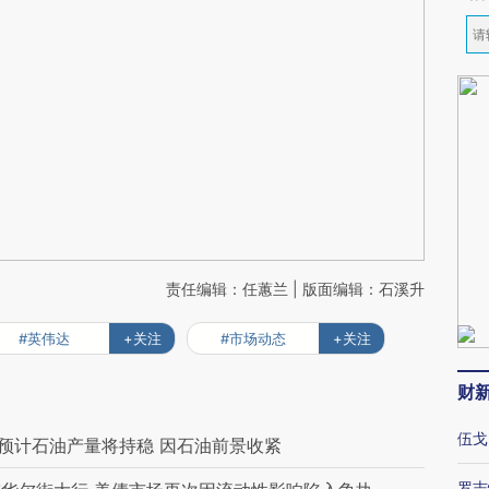
责任编辑：任蕙兰 | 版面编辑：石溪升
#英伟达
+关注
#市场动态
+关注
财
伍戈
士预计石油产量将持稳 因石油前景收紧
罗志