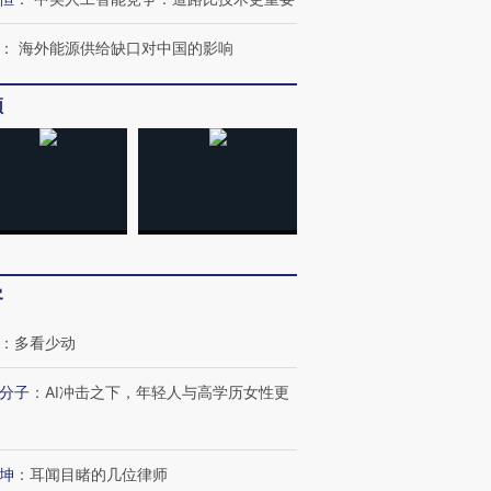
：
海外能源供给缺口对中国的影响
频
客
：
多看少动
分子
：
AI冲击之下，年轻人与高学历女性更
跨国走私7万
视线｜被称为“蟑螂”的印
视线｜“入侵”还是“人道危
检体内含3种
度Z世代 用街头抗争将教
机”？难民潮撕裂西班牙
秘鲁纳斯
坤
：
耳闻目睹的几位律师
育部长拱下台
飞地休达
13人遇难