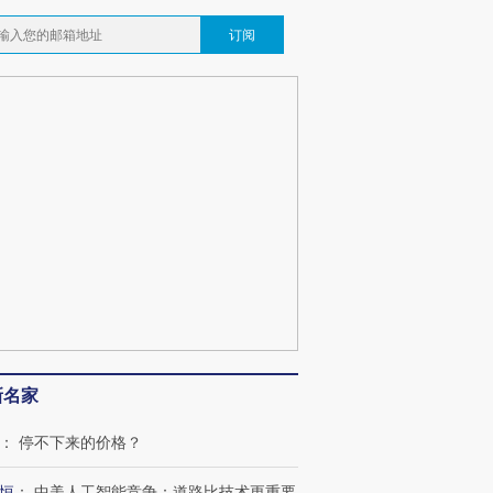
订阅
新名家
：
停不下来的价格？
恒
：
中美人工智能竞争：道路比技术更重要