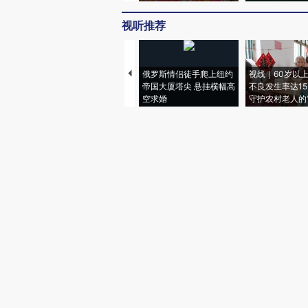
视听推荐
俄罗斯情侣徒手爬上纽约
视线｜60岁以
帝国大厦塔尖 悬挂横幅高
不良发生率达15.
空求婚
守护农村老人的“