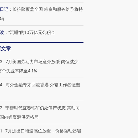
日记
：
长护险覆盖全国 筹资和服务给予将持
码
波
：
“沉睡”的10万亿元公积金
最热百城独占
视线｜不
何熬过48°C
38岁梅西上演帽子戏法
韩国高温创百年纪录 当局
围棋失利
阿根廷3-0阿尔及利亚
警告停止一切户外活动
兹奖得主
新文章
43
7月美国劳动力市场意外放缓 岗位减少
3万个失业率降至4.1%
14
海外金融专才回流香港 外籍工作签证翻
2
宁德时代宜春锂矿仍处停产状态 其动向
国内锂资源供需格局
1
7月进出口增速高位放缓，价格驱动还能