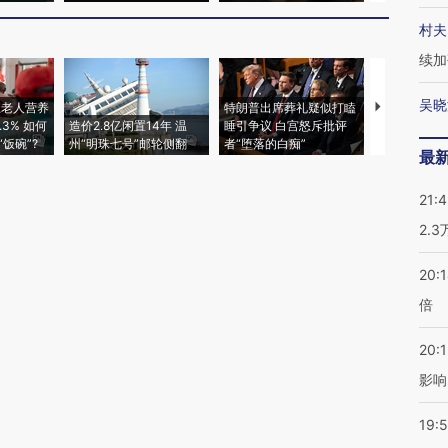
村夫
续加
吴晓
上老人营养
特朗普出席葬礼疑似打瞌
视线｜全球
3% 如何
造价2.8亿闲置14年 温
睡引争议 白宫怒斥批评
97个 印度如
饭碗”?
州“明珠七号”邮轮侧翻
者“堕落的白痴”
的夏天
最
21:
2.
20:
倍
20:1
影响
19:5