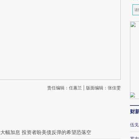
责任编辑：任蕙兰 | 版面编辑：张佳雯
财
伍戈
大幅加息 投资者盼美债反弹的希望恐落空
罗志