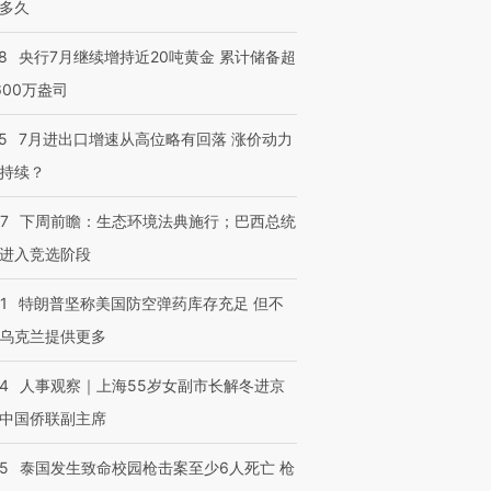
多久
8
央行7月继续增持近20吨黄金 累计储备超
600万盎司
5
7月进出口增速从高位略有回落 涨价动力
持续？
07
下周前瞻：生态环境法典施行；巴西总统
进入竞选阶段
1
特朗普坚称美国防空弹药库存充足 但不
乌克兰提供更多
24
人事观察｜上海55岁女副市长解冬进京
中国侨联副主席
45
泰国发生致命校园枪击案至少6人死亡 枪