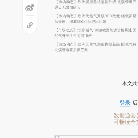
【市场动态】欧洲能源危机急剧升级 北溪管道开
通日无限期延宕
【市场动态】欧洲天然气升破300欧元 继俄罗斯
后美国、挪威对欧供应也出问题
【市场动态】北溪“断气”刺激欧洲能源价格暴涨 天
然气升至往年同期15倍
【市场动态】欧洲天然气期货再创新高 因俄气称
北溪管道要关停三天
本文共
登录
后
数据通会
可畅读全