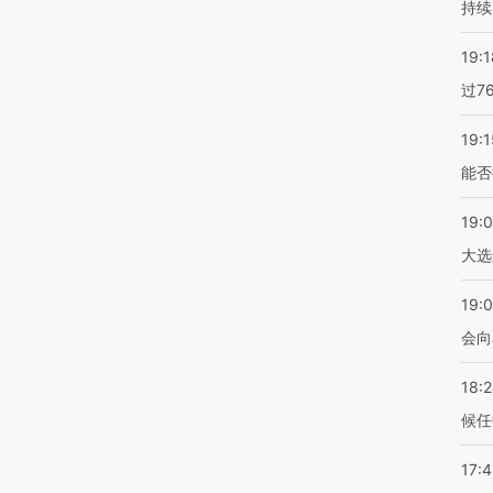
持续
19:1
过7
19:1
能否
19:
大选
19:0
会向
18:
候任
17: