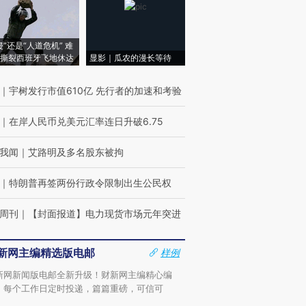
侵”还是“人道危机” 难
撕裂西班牙飞地休达
显影｜瓜农的漫长等待
｜
宇树发行市值610亿 先行者的加速和考验
｜
在岸人民币兑美元汇率连日升破6.75
我闻
｜
艾路明及多名股东被拘
｜
特朗普再签两份行政令限制出生公民权
周刊
｜
【封面报道】电力现货市场元年突进
新网主编精选版电邮
样例
新网新闻版电邮全新升级！财新网主编精心编
，每个工作日定时投递，篇篇重磅，可信可
。