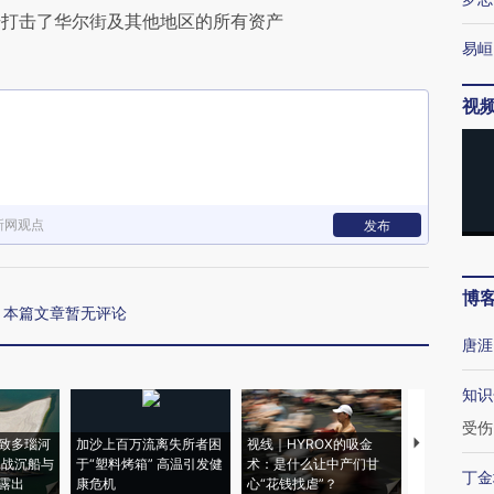
升打击了华尔街及其他地区的所有资产
易峘
视
新网观点
发布
博
本篇文章暂无评论
唐涯
知识
受伤
致多瑙河
加沙上百万流离失所者困
视线｜HYROX的吸金
马航飞行员
二战沉船与
于“塑料烤箱” 高温引发健
术：是什么让中产们甘
粒摇头丸 尿
丁金
露出
康危机
心“花钱找虐”？
毒品