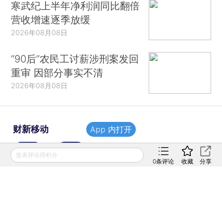
寒武纪上半年净利润同比翻倍
营收增速逐季放缓
2026年08月08日
“90后”农民工讨薪涉刑案发回
重审 因部分事实不清
2026年08月08日
财新移动
App 内打开
发表评论得积分
0
条评论
收藏
分享
财新
财新周刊
Caixin
登录
网页版
订阅电邮
|
|
Copyright 财新网 All Rights Reserved