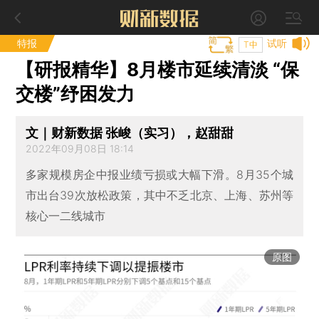
特报
试听
T中
【研报精华】8月楼市延续清淡 “保
交楼”纾困发力
文｜财新数据 张峻（实习），赵甜甜
2022年09月08日 18:14
多家规模房企中报业绩亏损或大幅下滑。8月35个城
市出台39次放松政策，其中不乏北京、上海、苏州等
核心一二线城市
原图