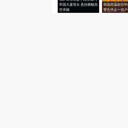
帝国大厦塔尖 悬挂横幅高
韩国高温创百年
空求婚
警告停止一切户