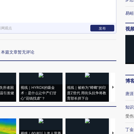
易峘
新网观点
视
发布
本篇文章暂无评论
博
失所者困
视线｜HYROX的吸金
视线｜被称为“蟑螂”的印
视线｜“入侵
高温引发健
术：是什么让中产们甘
度Z世代 用街头抗争将教
机”？难民潮
唐涯
心“花钱找虐”？
育部长拱下台
飞地休达
知识
受伤
丁金
视线｜60岁以上老人营养
特朗普出席