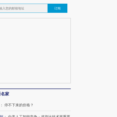
订阅
新名家
：
停不下来的价格？
恒
：
中美人工智能竞争：道路比技术更重要