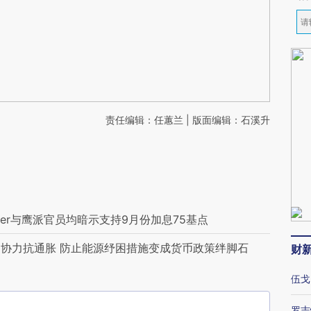
责任编辑：任蕙兰 | 版面编辑：石溪升
ler与鹰派官员均暗示支持9月份加息75基点
协力抗通胀 防止能源纾困措施变成货币政策绊脚石
财
伍戈
罗志