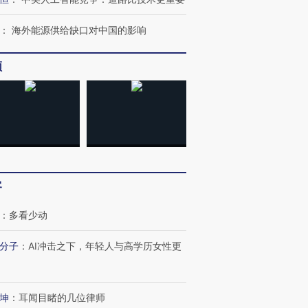
：
海外能源供给缺口对中国的影响
频
客
”还是“人道危
湖北宜昌局部短时降雨
哈尔滨遭遇短时极端强降
撕裂西班牙
128毫米 紧急转移近
雨 3小时累计雨量超80毫
秘鲁纳斯
：
多看少动
4000人
米
13人遇难
分子
：
AI冲击之下，年轻人与高学历女性更
坤
：
耳闻目睹的几位律师
葬礼疑似打瞌
视线｜极端高温致多瑙河
视线｜不