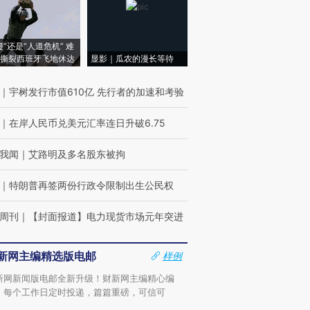
侵”还是“人道危机” 难
撕裂西班牙飞地休达
显影｜瓜农的漫长等待
｜
宇树发行市值610亿 先行者的加速和考验
｜
在岸人民币兑美元汇率连日升破6.75
我闻
｜
艾路明及多名股东被拘
｜
特朗普再签两份行政令限制出生公民权
周刊
｜
【封面报道】电力现货市场元年突进
新网主编精选版电邮
样例
新网新闻版电邮全新升级！财新网主编精心编
，每个工作日定时投递，篇篇重磅，可信可
。