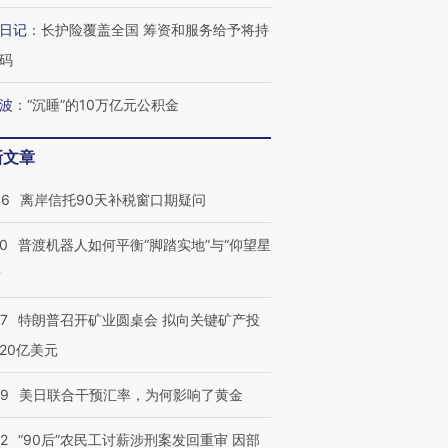
宫怒斥批评
38岁梅西上演帽子戏法
水位跌破纪录 二战沉船与
围棋失利
日记
：
长护险覆盖全国 筹资和服务给予将持
痴”
阿根廷3-0阿尔及利亚
猛犸象化石接连露出
兹奖得主
码
波
：
“沉睡”的10万亿元公积金
新文章
46
离岸信托90天补税窗口期疑问
00
普渡机器人如何平衡“脚踏实地”与“仰望星
？
57
特朗普召开矿业圆桌会 拟向关键矿产投
20亿美元
09
美日联合干预汇率，为何影响了黄金
32
“90后”农民工讨薪涉刑案发回重审 因部