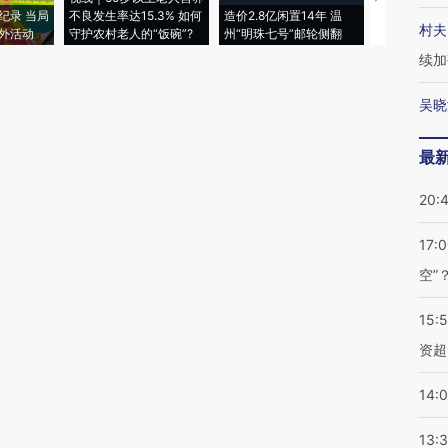
纪录 当局
不良发生率达15.3% 如何
造价2.8亿闲置14年 温
睡引争议 白
村夫
外活动
守护农村老人的“饭碗”?
州“明珠七号”邮轮侧翻
者“堕落的白
续加
吴晓
最
20:
17:
空”
15:
资超
14:
13: