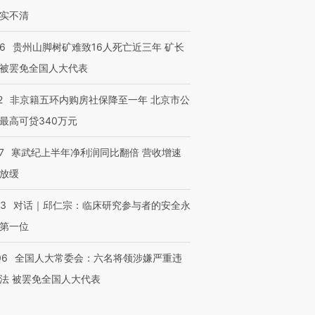
实不清
36
贵州山脚树矿难致16人死亡近三年 矿长
被罢免全国人大代表
2
非京籍五环内购房社保降至一年 北京市公
最高可贷340万元
7
寒武纪上半年净利润同比翻倍 营收增速
放缓
53
对话｜邱仁宗：临床研究参与者的安全永
第一位
06
全国人大常委会：六名将领涉嫌严重违
法 被罢免全国人大代表