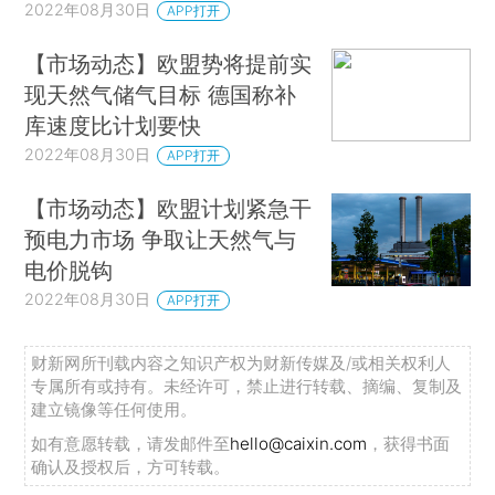
2022年08月30日
APP打开
【市场动态】欧盟势将提前实
现天然气储气目标 德国称补
库速度比计划要快
2022年08月30日
APP打开
【市场动态】欧盟计划紧急干
预电力市场 争取让天然气与
电价脱钩
2022年08月30日
APP打开
财新网所刊载内容之知识产权为财新传媒及/或相关权利人
专属所有或持有。未经许可，禁止进行转载、摘编、复制及
建立镜像等任何使用。
如有意愿转载，请发邮件至
hello@caixin.com
，获得书面
确认及授权后，方可转载。