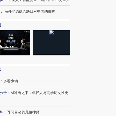
：
海外能源供给缺口对中国的影响
频
跨国走私7万
视线｜被称为“蟑螂”的印
视线｜“入侵”还是“人道危
检体内含3种
度Z世代 用街头抗争将教
机”？难民潮撕裂西班牙
秘鲁纳斯
育部长拱下台
飞地休达
13人遇难
最热百城独占
视线｜不考竞赛的王虹、
视线｜极
客
何熬过48°C
38岁梅西上演帽子戏法
围棋失利的邓煜 两位菲尔
水位跌破
阿根廷3-0阿尔及利亚
兹奖得主的“非天才”拼图
猛犸象化
：
多看少动
分子
：
AI冲击之下，年轻人与高学历女性更
坤
：
耳闻目睹的几位律师