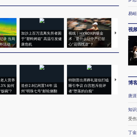
易峘
视
加沙上百万流离失所者困
视线｜HYROX的吸金
马航飞行员
纪录 当局
于“塑料烤箱” 高温引发健
术：是什么让中产们甘
粒摇头丸 尿
外活动
康危机
心“花钱找虐”？
毒品
上老人营养
特朗普出席葬礼疑似打瞌
视线｜全球
博
3% 如何
造价2.8亿闲置14年 温
睡引争议 白宫怒斥批评
97个 印度如
饭碗”?
州“明珠七号”邮轮侧翻
者“堕落的白痴”
的夏天
唐涯
知识
受伤
丁金