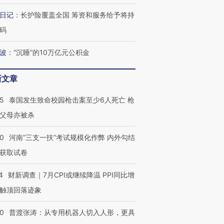
日记
：
长护险覆盖全国 筹资和服务给予将持
码
波
：
“沉睡”的10万亿元公积金
新文章
45
泰国发生致命校园枪击案至少6人死亡 枪
父母亦被杀
40
河南“三支一扶”考试规模化作弊 内外勾结
获取试卷
4
财新调查｜7月CPI或继续降温 PPI同比增
触顶回落迹象
00
普渡张涛：从专用机器人切入人形，更具