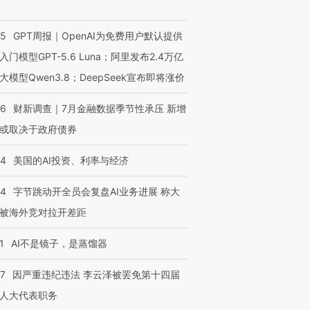
55
GPT周报｜OpenAI为免费用户默认提供
入门模型GPT-5.6 Luna；阿里发布2.4万亿
大模型Qwen3.8；DeepSeek宣布即将涨价
46
财新调查｜7月金融数据季节性承压 新增
或取决于政府债券
44
美国的AI投资、利率与经济
44
字节跳动开全员会复盘AI业务进展 称大
被海外竞对拉开差距
1
AI不是镜子，是蒸馏器
07
因严重违纪违法 李云泽被罢免第十四届
人大代表职务