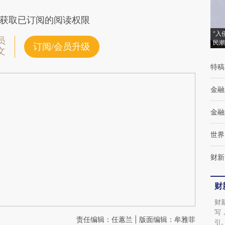
获取已订阅的阅读权限
“入
员
民潮
订阅/会员升级
文
特稿
金融
金融
世界
财新
财
财
写
责任编辑：任蕙兰 | 版面编辑：牟雅菲
引