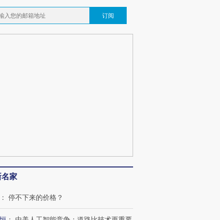
订阅
新名家
：
停不下来的价格？
恒
：
中美人工智能竞争：道路比技术更重要