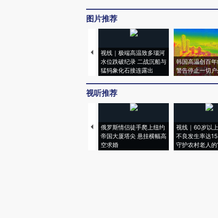
图片推荐
视线｜极端高温致多瑙河
水位跌破纪录 二战沉船与
韩国高温创百年
猛犸象化石接连露出
警告停止一切户
视听推荐
俄罗斯情侣徒手爬上纽约
视线｜60岁以
帝国大厦塔尖 悬挂横幅高
不良发生率达15.
空求婚
守护农村老人的“