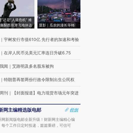
侵”还是“人道危机” 难
撕裂西班牙飞地休达
显影｜瓜农的漫长等待
｜
宇树发行市值610亿 先行者的加速和考验
｜
在岸人民币兑美元汇率连日升破6.75
我闻
｜
艾路明及多名股东被拘
｜
特朗普再签两份行政令限制出生公民权
周刊
｜
【封面报道】电力现货市场元年突进
新网主编精选版电邮
样例
新网新闻版电邮全新升级！财新网主编精心编
，每个工作日定时投递，篇篇重磅，可信可
。