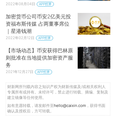
2022年08月04日
APP打开
加密货币公司币安2亿美元投
资福布斯传媒 占两董事席位
｜星港钱潮
2022年02月12日
APP打开
【市场动态】币安获得巴林原
则批准在当地提供加密资产服
务
2021年12月27日
APP打开
财新网所刊载内容之知识产权为财新传媒及/或相关权利人
专属所有或持有。未经许可，禁止进行转载、摘编、复制及
建立镜像等任何使用。
如有意愿转载，请发邮件至
hello@caixin.com
，获得书面
确认及授权后，方可转载。