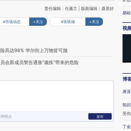
责任编辑：任蕙兰 | 版面编辑：聂英好
易峘
#市场动态
+关注
#美联储
+关注
视
险高达98% 华尔街上万物皆可抛
员会新成员警告通胀“顽疾”带来的危险
博
唐涯
知识
受伤
新网观点
发布
丁金