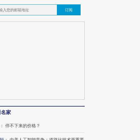
订阅
新名家
：
停不下来的价格？
恒
：
中美人工智能竞争：道路比技术更重要