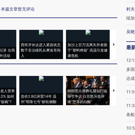
本篇文章暂无评论
村夫
续加
吴晓
西班牙休达进入紧急状态
加沙上百万流离失所者困
视线｜HYR
最
纪录 当局
数千非法移民从摩洛哥闯
于“塑料烤箱” 高温引发健
术：是什么
外活动
入
康危机
心“花钱找虐
12:1
多国
达成
上老人营养
特朗普出席葬礼疑似打瞌
视线｜全球
11:5
3% 如何
造价2.8亿闲置14年 温
睡引争议 白宫怒斥批评
97个 印度如
饭碗”?
州“明珠七号”邮轮侧翻
者“堕落的白痴”
的夏天
11:3
条船
10: