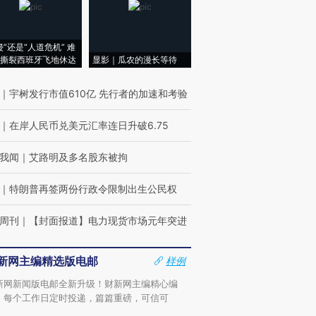
侵”还是“人道危机” 难
撕裂西班牙飞地休达
显影｜瓜农的漫长等待
｜
宇树发行市值610亿 先行者的加速和考验
｜
在岸人民币兑美元汇率连日升破6.75
我闻
｜
艾路明及多名股东被拘
｜
特朗普再签两份行政令限制出生公民权
周刊
｜
【封面报道】电力现货市场元年突进
新网主编精选版电邮
样例
新网新闻版电邮全新升级！财新网主编精心编
，每个工作日定时投递，篇篇重磅，可信可
。