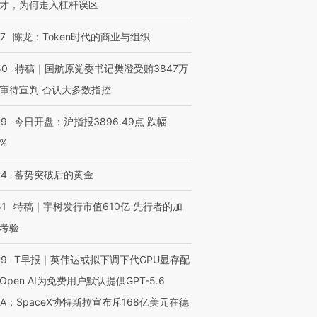
才，为何走入杠杆误区
07
陈龙：Token时代的商业与组织
50
特稿｜国航原党委书记樊澄受贿3847万
审待宣判 否认大多数指控
29
今日开盘：沪指报3896.49点 跌幅
0%
24
蓄势突破后的黄金
51
特稿｜宇树发行市值610亿 先行者的加
考验
29
T早报｜英伟达或拟下调下代GPU显存配
Open AI为免费用户默认提供GPT-5.6
NA；SpaceX协特斯拉宣布斥168亿美元在德