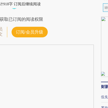
计918字 订阅后继续阅读
获取已订阅的阅读权限
员
订阅/会员升级
文
财
伍戈
罗志