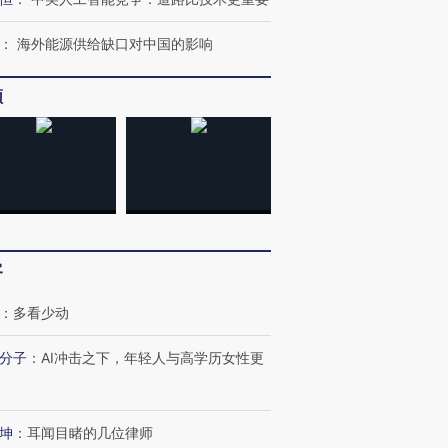
：
海外能源供给缺口对中国的影响
频
客
：
多看少动
分子
：
AI冲击之下，年轻人与高学历女性更
坤
：
耳闻目睹的几位律师