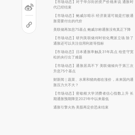
【市场动态】对于华尔街的资产价格来说 通胀时
代已经结束
【市场动态】鲍威尔暗示 经济衰退可能是打败通
胀需要付出的代价
美联储再加息75基点 鲍威尔称通胀没有真正下降
【市场动态】研判美联储何时软化鹰派立场 除了
通胀还可以关注信用利差等指标
【市场动态】日本通胀率触及31年高点 给坚守宽
松的央行出了难题
【市场动态】通胀居高不下 美联储倾向于第三次
升息75个基点
财新闻｜蔬菜、水果和猪肉都在涨价，未来国内通
胀压力大不大？
【市场动态】密歇根大学消费者信心指数上升 长
期通胀预期降至2021年中以来最低
通胀引擎火热 美股再定价恐未结束