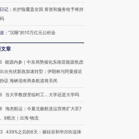
日记
：
长护险覆盖全国 筹资和服务给予将持
码
波
：
“沉睡”的10万亿元公积金
OX的吸金
马航飞行员跨国走私7万
视线｜被称为“蟑螂”的印
新文章
让中产们甘
粒摇头丸 尿检体内含3种
度Z世代 用街头抗争将教
秘鲁纳斯
”？
毒品
育部长拱下台
13人遇难
3
能源内参｜中东局势催化东南亚能源焦虑
出台光伏新政加速转型；伊朗称与阿曼接近
协议 海峡现有两条航道将关闭
最热百城独占
视线｜不考竞赛的王虹、
6
当大学教授变临时工，大学还是大学吗
何熬过48°C
38岁梅西上演帽子戏法
围棋失利的邓煜 两位菲尔
习近平抵
阿根廷3-0阿尔及利亚
兹奖得主的“非天才”拼图
再访朝鲜
8
海杰航运：今夏北极航道运营将扩大至7
、8航次｜出海·物流
53
439%之后的6天：被硅谷和华尔街追捧