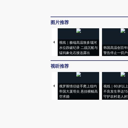
图片推荐
视线｜极端高温致多瑙河
水位跌破纪录 二战沉船与
韩国高温创百年
猛犸象化石接连露出
警告停止一切户
视听推荐
俄罗斯情侣徒手爬上纽约
视线｜60岁以
帝国大厦塔尖 悬挂横幅高
不良发生率达15.
空求婚
守护农村老人的“