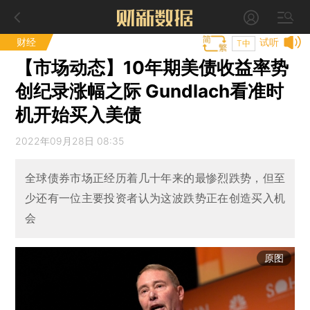
财经
试听
T中
【市场动态】10年期美债收益率势
创纪录涨幅之际 Gundlach看准时
机开始买入美债
2022年09月28日 08:35
全球债券市场正经历着几十年来的最惨烈跌势，但至
少还有一位主要投资者认为这波跌势正在创造买入机
会
原图