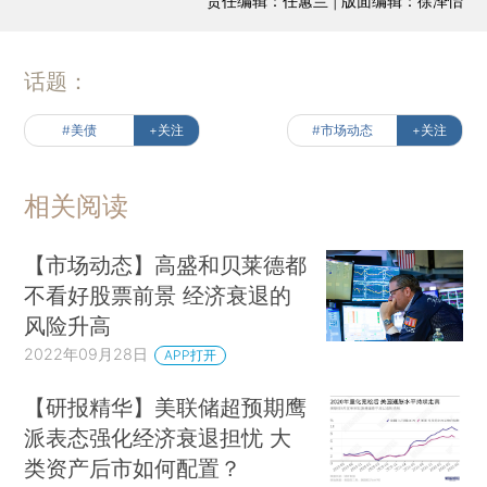
责任编辑：任蕙兰 | 版面编辑：徐泽怡
话题：
#美债
+关注
#市场动态
+关注
相关阅读
【市场动态】高盛和贝莱德都
不看好股票前景 经济衰退的
风险升高
2022年09月28日
APP打开
【研报精华】美联储超预期鹰
派表态强化经济衰退担忧 大
类资产后市如何配置？